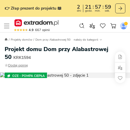
2
21
57
58
👉 Złap prezent do projektu 📖
dni
godz.
min.
sek.
4.9
667
opinii
Projekty domów
Dom przy Alabastrowej 50
należy do kategorii
Projekt domu Dom przy Alabastrowej
50
KRK1594
Dodaj opinię
OZE - POMPA CIEPŁA