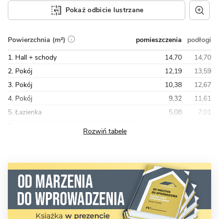
Pokaż odbicie lustrzane
pomieszczenia
podłogi
Powierzchnia (m²)
1. Hall + schody
14,70
14,70
2. Pokój
12,19
13,59
3. Pokój
10,38
12,67
4. Pokój
9,32
11,61
5. Łazienka
5,08
7,01
Razem
71,20
83,73