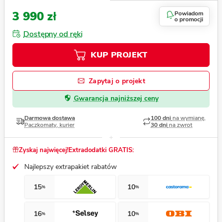
3 990 zł
Powiadom
o promocji
Dostępny od ręki
KUP PROJEKT
Zapytaj o projekt
Gwarancja najniższej ceny
Darmowa dostawa
100 dni
na wymianę,
Paczkomaty, kurier
30 dni
na zwrot
Zyskaj najwięcej!
Extradodatki GRATIS:
Najlepszy extrapakiet rabatów
15
10
%
%
16
10
%
%