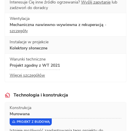
Interesuje Cię inne źródło ogrzewania?
Wyślij zapytanie
lub
zadzwoń do doradcy
Wentylacja
Mechaniczna nawiewno-wywiewna z rekuperacją
-
szczegóły
Instalacje w projekcie
Kolektory słoneczne
Warunki techniczne
Projekt zgodny z WT 2021
Więcej szczegółów
Technologia i konstrukcja
Konstrukcja
Murowana
PROJEKT Z BUDOWĄ
Istnieje możliwość zaadaptowania tego projektu do