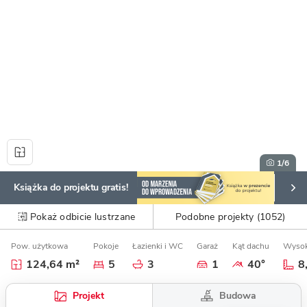
1
/6
Książka do projektu gratis!
Pokaż odbicie lustrzane
Podobne projekty (1052)
Pow. użytkowa
Pokoje
Łazienki i WC
Garaż
Kąt dachu
Wysok
124,64 m²
5
3
1
40°
8
Budowa
Projekt