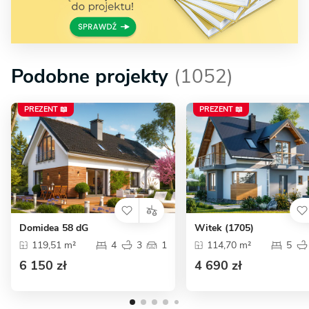
Podobne projekty
(1052)
PREZENT 📖
PREZENT 📖
Domidea 58 dG
Witek (1705)
119,51 m²
4
3
1
114,70 m²
5
6 150 zł
4 690 zł