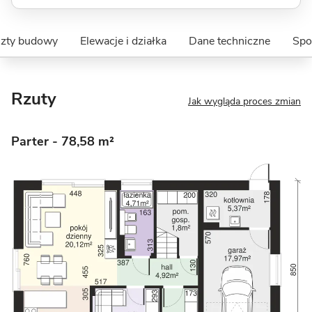
szty budowy
Elewacje i działka
Dane techniczne
Spo
Rzuty
Jak wygląda proces zmian
Parter
- 78,58 m²