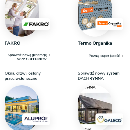
Parter tworzy otwartą i tętniącą życiem strefę dzienną.
Centralnym punktem jest salon z miejscem na kominek,
który płynnie łączy się z jadalnią i otwartą kuchnią.
Z salonu prowadzi bezpośrednie wyjście na taras,
co w naturalny sposób powiększa przestrzeń
wypoczynkową w cieplejsze dni. Na tej kondygnacji
FAKRO
Termo Organika
znajduje się również dodatkowy pokój, który można
zaaranżować na gabinet lub sypialnię dla gości, a także
Sprawdź nową generację
Poznaj super jakość
w pełni funkcjonalna łazienka. Program uzupełniają
okien GREENVIEW
pomieszczenia gospodarcze – kotłownia i schowek – oraz
jednostanowiskowy garaż, dostępny z wnętrza domu.
Okna, drzwi, osłony
Sprawdź nowy system
przeciwsłoneczne
DACHRYNNA
Poddasze – strefa nocna
Poddasze to prywatna strefa nocna, zaprojektowana
z myślą o odpoczynku i wyciszeniu. Znajdują się
tu komfortowe sypialnie, które dzięki oknom dachowym
i lukarnie są jasne i przytulne. Do dyspozycji mieszkańców
jest także duża, rodzinna łazienka. Dodatkowym atutem tej