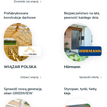
Dowiedz się więcej
Dom przy Alabastrowej 50 charakteryzuje się klasyczną,
zwartą bryłą przykrytą stromym dachem dwuspadowym.
Prefabrykowane
Bezpieczeństwo na lata,
Tradycyjny charakter budynku podkreślają detale takie jak
konstrukcje dachowe
pewność każdego dnia.
urokliwa lukarna oraz klasyczny okap. Garaż został
zgrabnie wkomponowany w bryłę, tworząc spójną
i estetyczną całość. Dzięki przemyślanej kompozycji okien,
w tym okien połaciowych na poddaszu, budynek jest
doskonale doświetlony, a jego forma pozostaje harmonijna
i ponadczasowa.
Wnętrze i układ funkcjonalny
WIĄZAR POLSKA
Hörmann
Wnętrze domu o powierzchni użytkowej 124,64 m²
zostało zaprojektowane z myślą o maksymalnej
Zobacz więcej
Sprawdź ofertę
funkcjonalności. Oferuje łącznie 5 pokoi oraz 2 łazienki,
a czytelny podział na strefy zapewnia komfort wszystkim
Sprawdź nową generację
Styropian, tynki, farby,
domownikom.
okien GREENVIEW
kleje
Parter – strefa dzienna