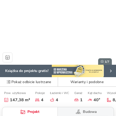
1
/7
Książka do projektu gratis!
Pokaż odbicie lustrzane
Warianty i podobne
Pow. użytkowa
Pokoje
Łazienki i WC
Garaż
Kąt dachu
Wysok
147,38 m²
4
4
1
40°
8
Budowa
Projekt