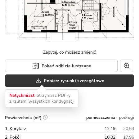
Zapytaj, co możesz zmienić
Pokaż odbicie lustrzane
Pobierz rysunki szczegółowe
Natychmiast
, otrzymasz PDF-y
z rzutami wszystkich kondygnacji
pomieszczenia
podłogi
Powierzchnia (m²)
1. Korytarz
12,19
20,53
2. Pokój
10,82
17,96