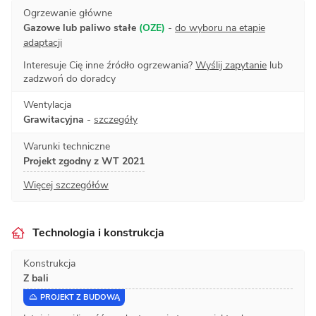
Ogrzewanie główne
Gazowe lub paliwo stałe
(OZE)
-
do wyboru na etapie
adaptacji
Interesuje Cię inne źródło ogrzewania?
Wyślij zapytanie
lub
zadzwoń do doradcy
Wentylacja
Grawitacyjna
-
szczegóły
Warunki techniczne
Projekt zgodny z WT 2021
Więcej szczegółów
Technologia i konstrukcja
Konstrukcja
Z bali
PROJEKT Z BUDOWĄ