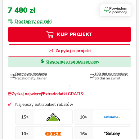
7 480 zł
Powiadom
o promocji
Dostępny od ręki
KUP PROJEKT
Zapytaj o projekt
Gwarancja najniższej ceny
Darmowa dostawa
100 dni
na wymianę,
Paczkomaty, kurier
30 dni
na zwrot
Zyskaj najwięcej!
Extradodatki GRATIS:
Najlepszy extrapakiet rabatów
15
10
%
%
10
16
%
%