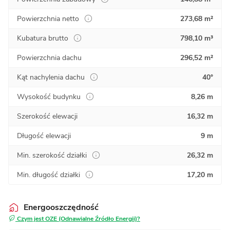
Powierzchnia netto
273,68 m²
Kubatura brutto
798,10 m³
Powierzchnia dachu
296,52 m²
Kąt nachylenia dachu
40°
Wysokość budynku
8,26 m
Szerokość elewacji
16,32 m
Długość elewacji
9 m
Min. szerokość działki
26,32 m
Min. długość działki
17,20 m
Energooszczędność
Czym jest OZE (Odnawialne Źródło Energii)?