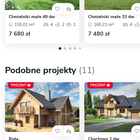
Chmielniki małe 49 dw
Chmielniki małe 33 dw
155,01 m²
4
2
1
160,21 m²
4
7 680 zł
7 480 zł
Podobne projekty
(11)
PREZENT 📖
PREZENT 📖
Rota
Chartowo 1 dw