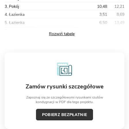
3. Pokój
10,48
12,21
4. Łazienka
3,51
8,69
5. Łazienka
6,50
13,49
Razem
59,94
102,75
Zamów rysunki szczegółowe
Zapoznaj się ze szczegółowymi rysunkami rzutów
kondygnacji w PDF dla tego projektu.
POBIERZ BEZPŁATNIE