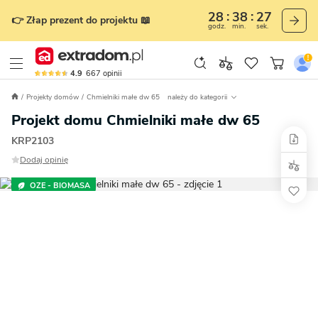
28
38
26
👉 Złap prezent do projektu 📖
godz.
min.
sek.
4.9
667
opinii
Projekty domów
Chmielniki małe dw 65
należy do kategorii
Projekt domu Chmielniki małe dw 65
KRP2103
Dodaj opinię
OZE - BIOMASA