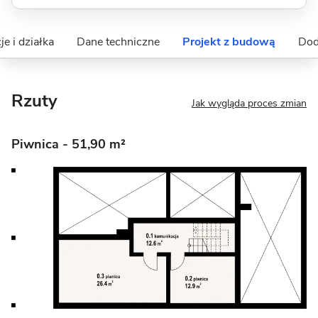
je i działka
Dane techniczne
Projekt z budową
Dod
Rzuty
Jak wygląda proces zmian
Piwnica
- 51,90 m²