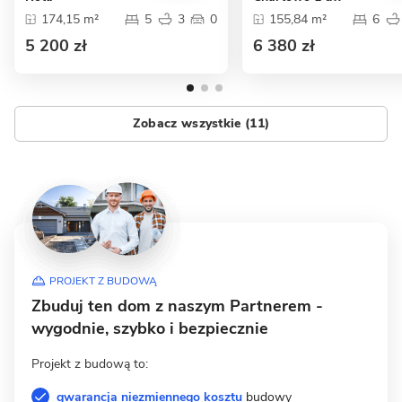
174,15 m²
5
3
0
155,84 m²
6
5 200 zł
6 380 zł
Zobacz wszystkie (11)
PROJEKT Z BUDOWĄ
Zbuduj ten dom z naszym Partnerem -
wygodnie, szybko i bezpiecznie
Projekt z budową to:
gwarancja niezmiennego kosztu
budowy