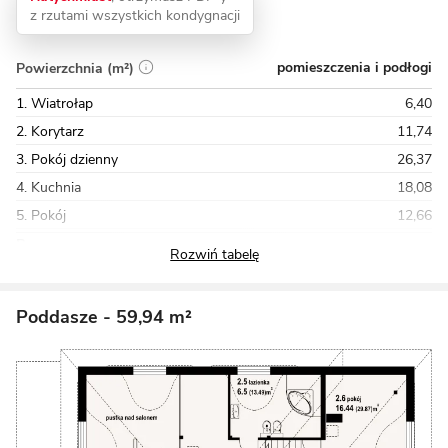
z rzutami wszystkich kondygnacji
pomieszczenia i podłogi
Powierzchnia (m²)
1. Wiatrołap
6,40
2. Korytarz
11,74
3. Pokój dzienny
26,37
4. Kuchnia
18,08
5. Pokój
12,66
Razem
119,07
Poddasze
- 59,94 m²