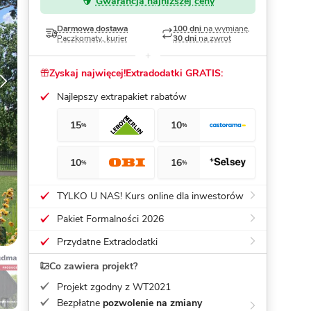
Gwarancja najniższej ceny
Dom pasywny
- co to znaczy
Darmowa dostawa
100 dni
na wymianę,
Paczkomaty, kurier
30 dni
na zwrot
Zyskaj najwięcej!
Extradodatki GRATIS:
Najlepszy extrapakiet rabatów
15
10
%
%
10
16
%
%
TYLKO U NAS! Kurs online dla inwestorów
Pakiet Formalności 2026
Przydatne Extradodatki
Co zawiera projekt?
Projekt zgodny z WT2021
Bezpłatne
pozwolenie na zmiany