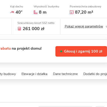
Kąt dachu
Wysokość budynku
Powierzchnia zabudowy
40°
8 m
87,20 m²
Szacunkowy koszt SSZ netto
Pokaż więcej parametrów
261 000 zł
 rabatu
na projekt domu!
Głosuj i zgarnij 100 zł
zty budowy
Elewacje i działka
Dane techniczne
Dodatki do proj