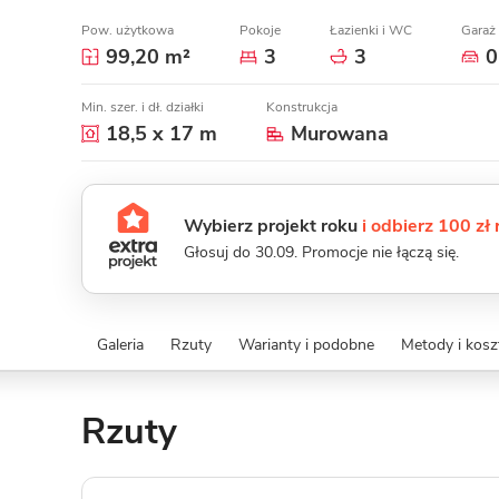
Pow. użytkowa
Pokoje
Łazienki i WC
Garaż
99,20 m²
3
3
0
Min. szer. i dł. działki
Konstrukcja
18,5 x 17 m
Murowana
Wybierz projekt roku
i odbierz 100 zł
Głosuj do 30.09. Promocje nie łączą się.
Galeria
Rzuty
Warianty i podobne
Metody i kos
Rzuty