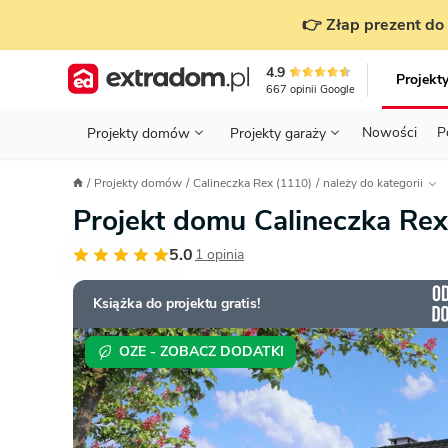
👉 Złap prezent do 
4.9
Projekt
667
opinii
Google
Nowości
P
Projekty domów
Projekty garaży
KONDYGNACJE
PRZED BUDOWĄ - ETAP 1
STANOWISKA
Projekty domów
Calineczka Rex (1110)
należy do kategorii
Projekty domów
Parterowe
Piętrowe
Projekty garaży
do 70 m²
Projekt domu Calineczka Re
POWIERZCHNIA
WYBIERAM PROJEKT - ETAP 2
TYP
Działka
5.0
1 opinia
GARAŻ
BUDUJĘ DOM - ETAP 3
DACH
Technol
DACH
URZĄDZAM DOM - ETAP 4
Zobacz wszystkie kategorie
Książka do projektu gratis!
KONSTRUKCJA
PRZEPISY I FORMALNOŚCI
OZE - ZOBACZ DODATKI
STYL
FINANSE I KOSZTY
ZABUDOWA
OZE