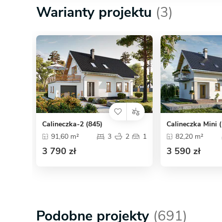
Warianty projektu
(3)
Calineczka-2 (845)
Calineczka Mini 
91,60 m²
3
2
1
82,20 m²
3 790 zł
3 590 zł
Podobne projekty
(691)