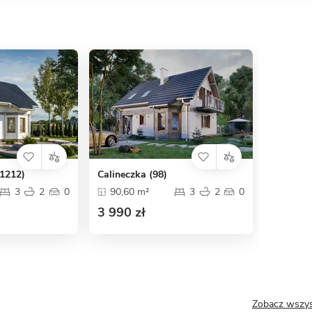
(1212)
Calineczka (98)
3
2
0
90,60 m²
3
2
0
3 990 zł
Zobacz wszys