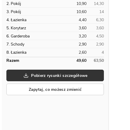
2. Pokój
10,90
14,30
3. Pokój
10,60
14
4. Łazienka
4,40
6,30
5. Korytarz
3,60
3,60
6. Garderoba
3,20
4,50
7. Schody
2,90
2,90
8. Łazienka
2,60
4
Razem
49,60
63,50
Pobierz rysunki szczegółowe
Zapytaj, co możesz zmienić