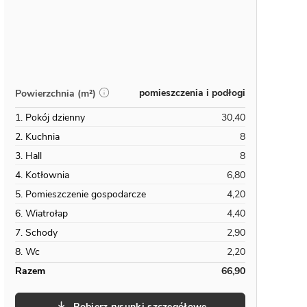
pomieszczenia i podłogi
Powierzchnia (m²)
1. Pokój dzienny
30,40
2. Kuchnia
8
3. Hall
8
4. Kotłownia
6,80
5. Pomieszczenie gospodarcze
4,20
6. Wiatrołap
4,40
7. Schody
2,90
8. Wc
2,20
Razem
66,90
Pobierz rysunki szczegółowe