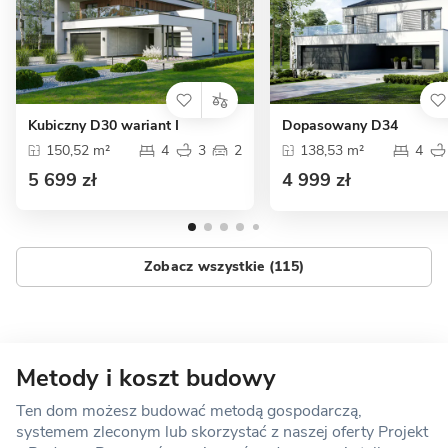
Kubiczny D30 wariant I
Dopasowany D34
150,52 m²
4
3
2
138,53 m²
4
5 699 zł
4 999 zł
Zobacz wszystkie (115)
Metody i koszt budowy
Ten dom możesz budować metodą gospodarczą,
systemem zleconym lub skorzystać z naszej oferty Projekt