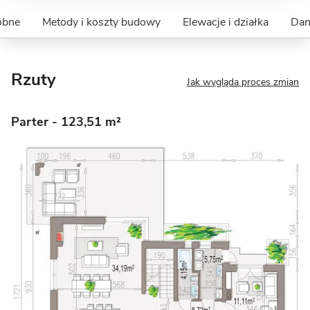
obne
Metody i koszty budowy
Elewacje i działka
Dan
Rzuty
Jak wygląda proces zmian
Parter
- 123,51 m²