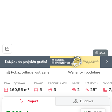
1
/15
Książka do projektu gratis!
Pokaż odbicie lustrzane
Warianty i podobne
Pow. użytkowa
Pokoje
Łazienki i WC
Garaż
Kąt dachu
Wysok
160,56 m²
5
3
2
25°
7
Budowa
Projekt