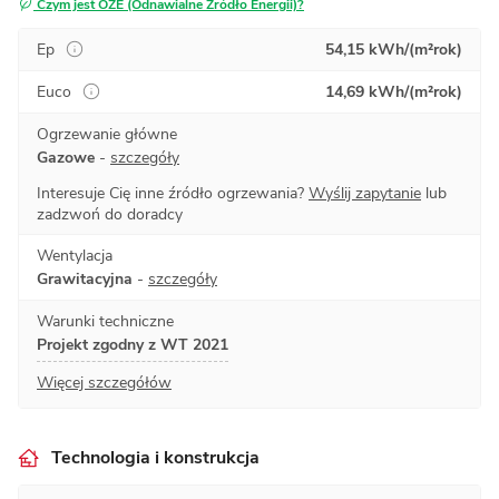
Czym jest OZE (Odnawialne Źródło Energii)?
Ep
54,15 kWh/(m²rok)
Euco
14,69 kWh/(m²rok)
Ogrzewanie główne
Gazowe
-
szczegóły
Interesuje Cię inne źródło ogrzewania?
Wyślij zapytanie
lub
zadzwoń do doradcy
Wentylacja
Grawitacyjna
-
szczegóły
Warunki techniczne
Projekt zgodny z WT 2021
Więcej szczegółów
Technologia i konstrukcja