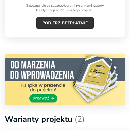
Zapoznaj się ze szczegółowymi rysunkami rzutów
kondygnacji w PDF dla tego projektu.
POBIERZ BEZPŁATNIE
Warianty projektu
(2)