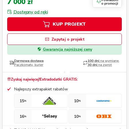
7 000 zł
Powiadom
o promocji
Dostępny od ręki
KUP PROJEKT
Zapytaj o projekt
Gwarancja najniższej ceny
Darmowa dostawa
100 dni
na wymianę,
Paczkomaty, kurier
30 dni
na zwrot
Zyskaj najwięcej!
Extradodatki GRATIS:
Najlepszy extrapakiet rabatów
15
10
%
%
16
10
%
%