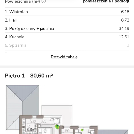
pomieszczenia i podłogi
Powierzchnia (m²)
1. Wiatrołap
6,18
2. Hall
8,72
3. Pokój dzienny + jadalnia
34,19
4. Kuchnia
12,61
5. Spiżarnia
3
Razem
123,51
Piętro 1
- 80,60 m²