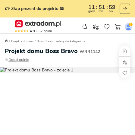
11
51
58
👉 Złap prezent do projektu 📖
godz.
min.
sek.
4.9
667
opinii
Projekty domów
Boss Bravo
należy do kategorii
Projekt domu Boss Bravo
WRR1142
Dodaj opinię