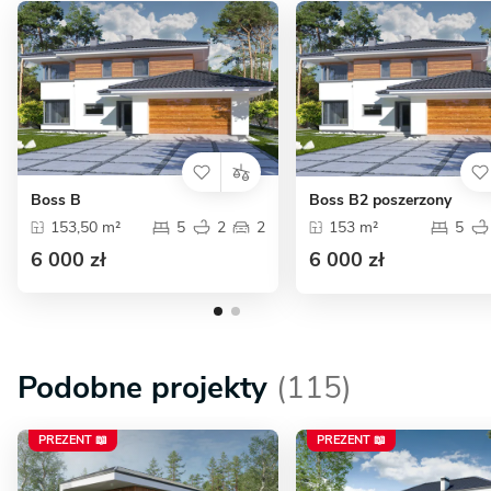
Boss B
Boss B2 poszerzony
153,50 m²
5
2
2
153 m²
5
6 000 zł
6 000 zł
Podobne projekty
(115)
PREZENT 📖
PREZENT 📖