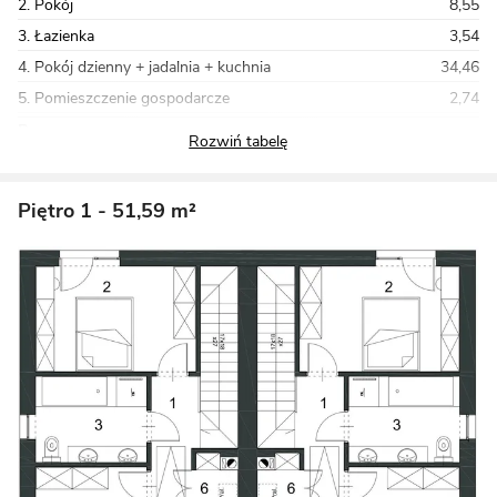
2. Pokój
8,55
3. Łazienka
3,54
4. Pokój dzienny + jadalnia + kuchnia
34,46
5. Pomieszczenie gospodarcze
2,74
Razem
56,49
Piętro 1
- 51,59 m²