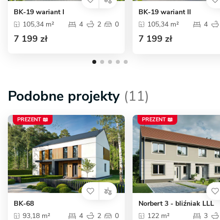
BK-19 wariant I
BK-19 wariant II
105,34 m²
4
2
0
105,34 m²
4
7 199 zł
7 199 zł
Podobne projekty
(11)
PREZENT 📖
PREZENT 📖
BK-68
Norbert 3 - bliźniak LLL
93,18 m²
4
2
0
122 m²
3