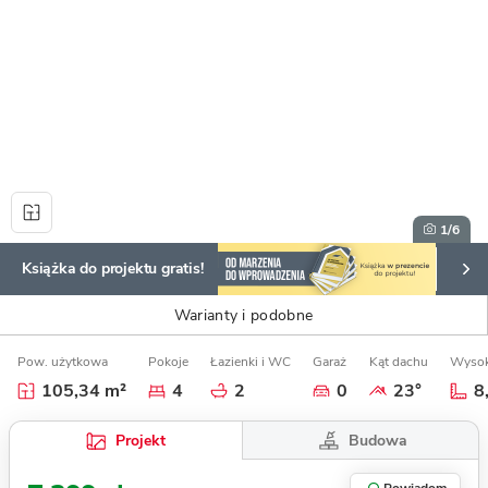
1
/6
Książka do projektu gratis!
Warianty i podobne
Pow. użytkowa
Pokoje
Łazienki i WC
Garaż
Kąt dachu
Wysok
105,34 m²
4
2
0
23°
8
Budowa
Projekt