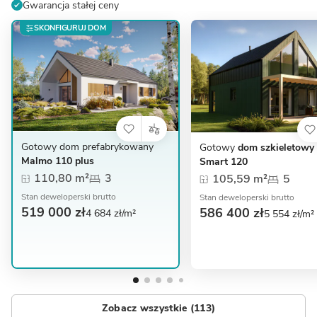
Gwarancja stałej ceny
SKONFIGURUJ DOM
Gotowy dom prefabrykowany
Gotowy
dom szkieletowy
Malmo 110 plus
Smart 120
110,80 m²
3
105,59 m²
5
Stan deweloperski brutto
Stan deweloperski brutto
519 000 zł
586 400 zł
4 684 zł/m²
5 554 zł/m²
Zobacz wszystkie (113)