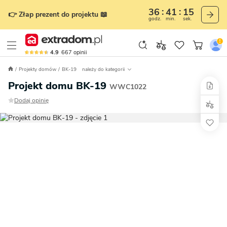
36
41
14
👉 Złap prezent do projektu 📖
godz.
min.
sek.
4.9
667
opinii
Projekty domów
BK-19
należy do kategorii
Projekt domu BK-19
WWC1022
Dodaj opinię