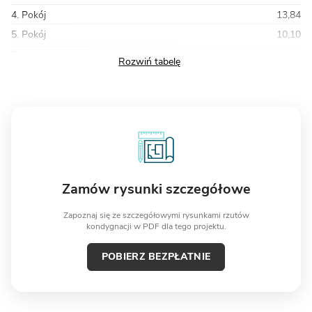
4. Pokój
13,84
5. Pokój
10,10
Razem
51,59
Zamów rysunki szczegółowe
Zapoznaj się ze szczegółowymi rysunkami rzutów
kondygnacji w PDF dla tego projektu.
POBIERZ BEZPŁATNIE