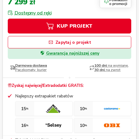
7 299 zł
Powiadom
o promocji
Dostępny od ręki
KUP PROJEKT
Zapytaj o projekt
Gwarancja najniższej ceny
Darmowa dostawa
100 dni
na wymianę,
Paczkomaty, kurier
30 dni
na zwrot
Zyskaj najwięcej!
Extradodatki GRATIS:
Najlepszy extrapakiet rabatów
15
10
%
%
16
10
%
%