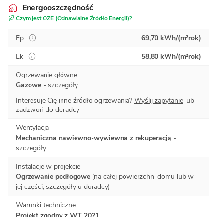
Energooszczędność
Czym jest OZE (Odnawialne Źródło Energii)?
Ep
69,70 kWh/(m²rok)
Ek
58,80 kWh/(m²rok)
Ogrzewanie główne
Gazowe
-
szczegóły
Interesuje Cię inne źródło ogrzewania?
Wyślij zapytanie
lub
zadzwoń do doradcy
Wentylacja
Mechaniczna nawiewno-wywiewna z rekuperacją
-
szczegóły
Instalacje w projekcie
Ogrzewanie podłogowe
(na całej powierzchni domu lub w
jej części, szczegóły u doradcy)
Warunki techniczne
Projekt zgodny z WT 2021