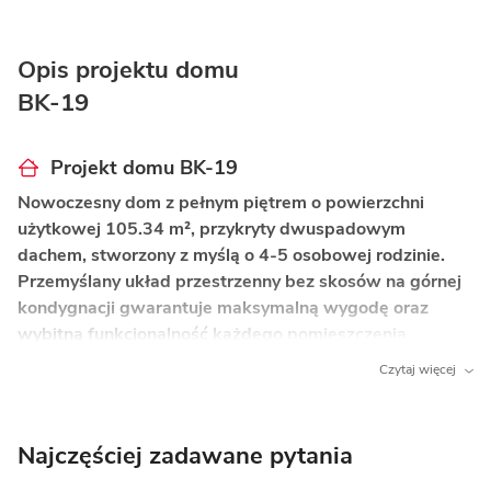
Opis projektu domu
BK-19
Projekt domu BK-19
Nowoczesny dom z pełnym piętrem o powierzchni
użytkowej 105.34 m², przykryty dwuspadowym
dachem, stworzony z myślą o 4-5 osobowej rodzinie.
Przemyślany układ przestrzenny bez skosów na górnej
kondygnacji gwarantuje maksymalną wygodę oraz
wybitną funkcjonalność każdego pomieszczenia.
Czytaj więcej
Co wyróżnia ten dom?
Pełne piętro bez skosów
– brak ograniczeń
wysokościowych pozwala na swobodną aranżację
Najczęściej zadawane pytania
wnętrz i wykorzystanie pełnego metrażu.