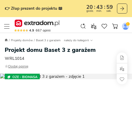
20
43
57
👉 Złap prezent do projektu 📖
godz.
min.
sek.
4.9
667
opinii
Projekty domów
Baset 3 z garażem
należy do kategorii
Projekt domu Baset 3 z garażem
WRL1014
Dodaj opinię
OZE - BIOMASA