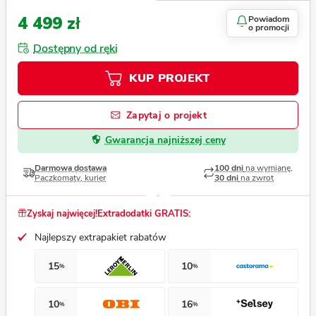
4 499 zł
Powiadom
o promocji
Dostępny od ręki
KUP PROJEKT
Zapytaj o projekt
Gwarancja najniższej ceny
Darmowa dostawa
100 dni
na wymianę,
Paczkomaty, kurier
30 dni
na zwrot
Zyskaj najwięcej!
Extradodatki GRATIS:
Najlepszy extrapakiet rabatów
15
10
%
%
10
16
%
%