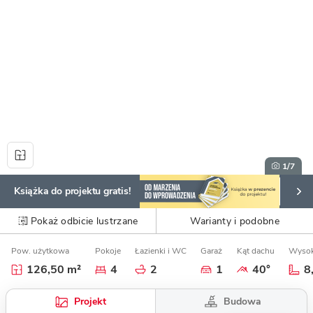
1
/7
Książka do projektu gratis!
Pokaż odbicie lustrzane
Warianty i podobne
Pow. użytkowa
Pokoje
Łazienki i WC
Garaż
Kąt dachu
Wysok
126,50 m²
4
2
1
40°
8
Budowa
Projekt