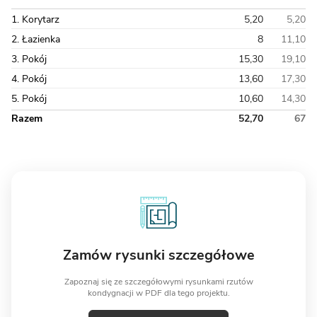
1. Korytarz
5,20
5,20
2. Łazienka
8
11,10
3. Pokój
15,30
19,10
4. Pokój
13,60
17,30
5. Pokój
10,60
14,30
Razem
52,70
67
Zamów rysunki szczegółowe
Zapoznaj się ze szczegółowymi rysunkami rzutów
kondygnacji w PDF dla tego projektu.