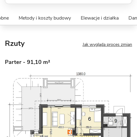
obne
Metody i koszty budowy
Elewacje i działka
Dan
Rzuty
Jak wygląda proces zmian
Parter
- 91,10 m²