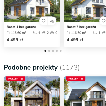
Baset 1 bez garażu
Baset 7 bez garażu
116,60 m²
4
2
0
116,50 m²
4
4 499 zł
4 499 zł
Podobne projekty
(1173)
PREZENT 📖
PREZENT 📖