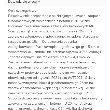
Dowiedz się więcej »
Opis szczegółowy
Posadowienie bezpośrednie na zbrojonych ławach i stopach
fundamentowych wykonanych z betonu B 20. Ściany
fundamentowe: murowane z bloczków betonowych M6.
Ściany zewnętrzne: bloczki gazobetonowe gr. 25cm na
zaprawie systemowej, ciepłochronnej, ocieplony styropianem
fasadowym gr. 15cm. Do ocieplenia budynku
zaprojektowano użycie styropianu grafitowego gr. 15 cm, o
współczynniku „lambda” nie przekraczającym 0,035 W(mK) i
„oporze cieplnym” nie mniejszym niż Rd – 4,0 m2k/W.
Zastosowanie materiałów budowlanych (ocieplenie ścian,
dachu, podłogi na gruncie, okien i drzwi zewnętrznych)
użytych w projekcie odpowiada nowym wymaganiom
obowiązującym od stycznia 2021 roku (WT2021). Ściany
nośne wewnętrzne: bloczki gazobetonowe gr. 25cm na
zaprawie cementowo-wapiennej lub systemowej. Ściany
wewnętrzne działowe: bloczki gazobetonowe gr. 12cm.
Strop gęstożebrowy z wypełnieniem pustakami betonowymi,
zalewany wraz z wieńcami betonem B 20. Konstrukcja
dachu: drewniana, drewno klasy C24, więźba dachowa