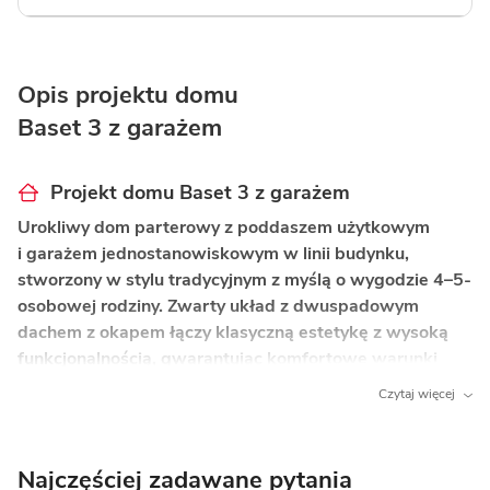
Opis projektu domu
Baset 3 z garażem
Projekt domu Baset 3 z garażem
Urokliwy dom parterowy z poddaszem użytkowym
i garażem jednostanowiskowym w linii budynku,
stworzony w stylu tradycyjnym z myślą o wygodzie 4–5-
osobowej rodziny. Zwarty układ z dwuspadowym
dachem z okapem łączy klasyczną estetykę z wysoką
funkcjonalnością, gwarantując komfortowe warunki
do życia na co dzień.
Czytaj więcej
Co wyróżnia ten dom?
Spiżarnia bezpośrednio przy otwartej kuchni
–
Najczęściej zadawane pytania