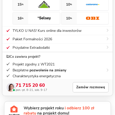
15
10
%
%
16
10
%
%
TYLKO U NAS! Kurs online dla inwestorów
Pakiet Formalności 2026
Przydatne Extradodatki
Co zawiera projekt?
Projekt zgodny z WT2021
Bezpłatne
pozwolenie na zmiany
Charakterystyka energetyczna
71 715 20 60
Zamów rozmowę
pon.-pt. 8-21, sob. 9-17
Wybierz projekt roku
i odbierz 100 zł
rabatu
na projekt domu!