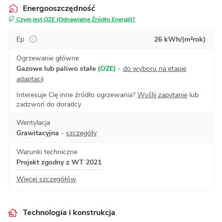
Energooszczędność
Czym jest OZE (Odnawialne Źródło Energii)?
Ep
26 kWh/(m²rok)
Ogrzewanie główne
Gazowe lub paliwo stałe
(OZE)
-
do wyboru na etapie
adaptacji
Interesuje Cię inne źródło ogrzewania?
Wyślij zapytanie
lub
zadzwoń do doradcy
Wentylacja
Grawitacyjna
-
szczegóły
Warunki techniczne
Projekt zgodny z WT 2021
Więcej szczegółów
Technologia i konstrukcja