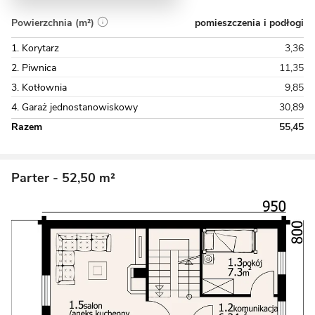
pomieszczenia i podłogi
Powierzchnia (m²)
1. Korytarz
3,36
2. Piwnica
11,35
3. Kotłownia
9,85
4. Garaż jednostanowiskowy
30,89
Razem
55,45
Parter
- 52,50 m²