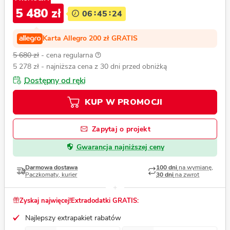
5 480 zł
06
45
23
Karta Allegro 200 zł GRATIS
5 680 zł
- cena regularna
5 278 zł
- najniższa cena z 30 dni przed obniżką
Dostępny od ręki
KUP W PROMOCJI
Zapytaj o projekt
Gwarancja najniższej ceny
Darmowa dostawa
100 dni
na wymianę,
Paczkomaty, kurier
30 dni
na zwrot
Zyskaj najwięcej!
Extradodatki GRATIS:
Najlepszy extrapakiet rabatów