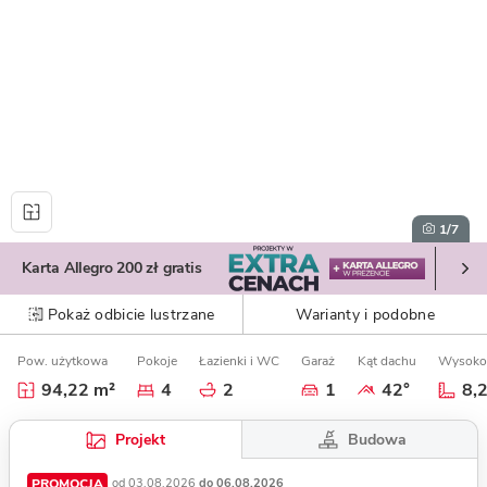
1
/7
Karta Allegro 200 zł gratis
Pokaż odbicie lustrzane
Warianty i podobne
Pow. użytkowa
Pokoje
Łazienki i WC
Garaż
Kąt dachu
Wysoko
94,22 m²
4
2
1
42°
8,
Budowa
Projekt
PROMOCJA
od 03.08.2026
do 06.08.2026