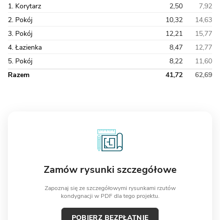
1. Korytarz
2,50
7,92
2. Pokój
10,32
14,63
3. Pokój
12,21
15,77
4. Łazienka
8,47
12,77
5. Pokój
8,22
11,60
Razem
41,72
62,69
Zamów rysunki szczegółowe
Zapoznaj się ze szczegółowymi rysunkami rzutów
kondygnacji w PDF dla tego projektu.
POBIERZ BEZPŁATNIE