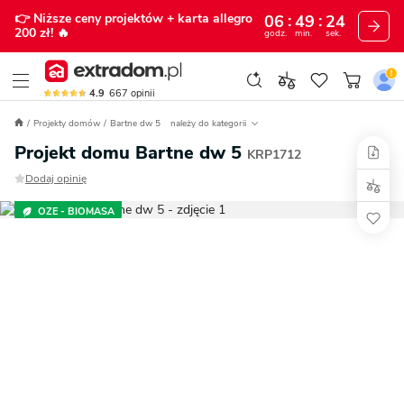
👉 Niższe ceny projektów
+ karta allegro
06
49
23
200 zł!
🔥
godz.
min.
sek.
4.9
667
opinii
Projekty domów
Bartne dw 5
należy do kategorii
Projekt domu Bartne dw 5
KRP1712
Dodaj opinię
OZE - BIOMASA