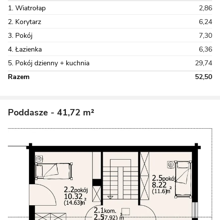
1. Wiatrołap
2,86
2. Korytarz
6,24
3. Pokój
7,30
4. Łazienka
6,36
5. Pokój dzienny + kuchnia
29,74
Razem
52,50
Poddasze
- 41,72 m²