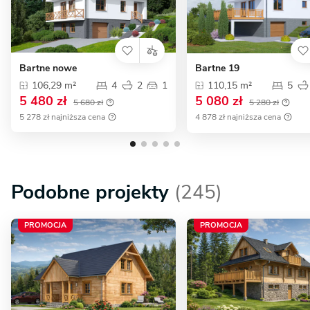
Bartne nowe
Bartne 19
106,29 m²
4
2
1
110,15 m²
5
5 480 zł
5 080 zł
5 680 zł
5 280 zł
5 278 zł najniższa cena
4 878 zł najniższa cena
Podobne projekty
(245)
PROMOCJA
PROMOCJA