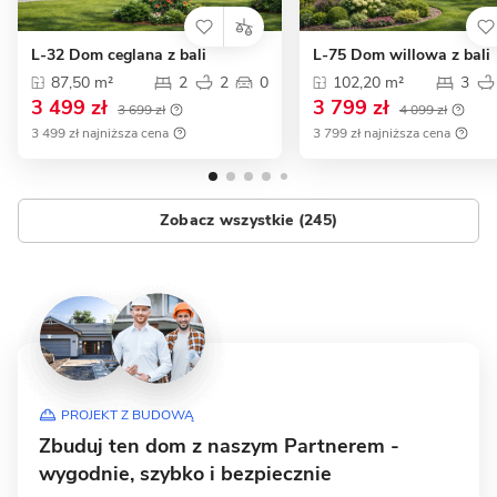
L-32 Dom ceglana z bali
L-75 Dom willowa z bali
87,50 m²
2
2
0
102,20 m²
3
3 499 zł
3 799 zł
3 699 zł
4 099 zł
3 499 zł najniższa cena
3 799 zł najniższa cena
Zobacz wszystkie (245)
PROJEKT Z BUDOWĄ
Zbuduj ten dom z naszym Partnerem -
wygodnie, szybko i bezpiecznie