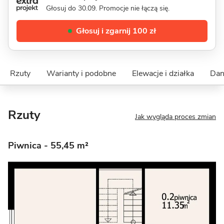
Głosuj do 30.09. Promocje nie łączą się.
Głosuj i zgarnij 100 zł
Rzuty
Warianty i podobne
Elewacje i działka
Dan
Rzuty
Jak wygląda proces zmian
Piwnica
- 55,45 m²