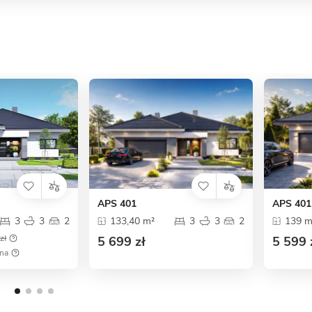
APS 401
APS 401
3
3
2
133,40 m²
3
3
2
139 m
zł
5 699 zł
5 599 
ena