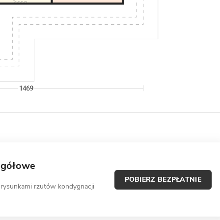
egółowe
POBIERZ BEZPŁATNIE
 rysunkami rzutów kondygnacji