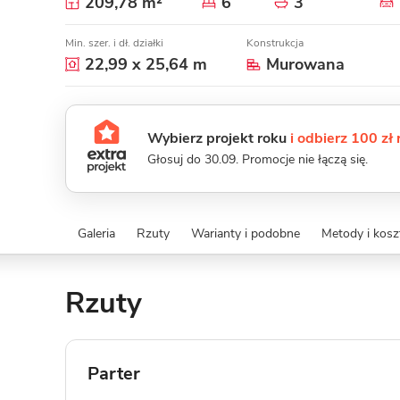
209,78 m²
6
3
Min. szer. i dł. działki
Konstrukcja
22,99 x 25,64 m
Murowana
Wybierz projekt roku
i odbierz 100 zł
Głosuj do 30.09. Promocje nie łączą się.
Galeria
Rzuty
Warianty i podobne
Metody i kos
Rzuty
Parter