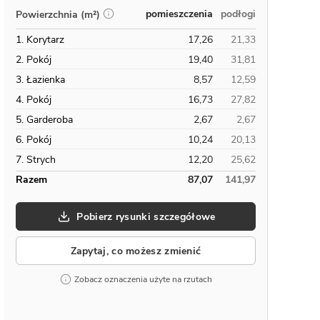
pomieszczenia
podłogi
Powierzchnia (m²)
1. Korytarz
17,26
21,33
2. Pokój
19,40
31,81
3. Łazienka
8,57
12,59
4. Pokój
16,73
27,82
5. Garderoba
2,67
2,67
6. Pokój
10,24
20,13
7. Strych
12,20
25,62
Razem
87,07
141,97
Pobierz rysunki szczegółowe
Zapytaj, co możesz zmienić
Zobacz oznaczenia użyte na rzutach