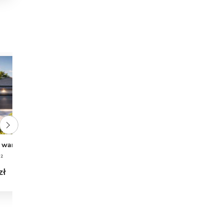
PROMOCJA
 wariant 6
APS 401 wariant 3 ECO
²
4
2
2
134,37 m²
3
2
2
5 549 zł
6 099 zł
zł
5 549 zł najniższa cena