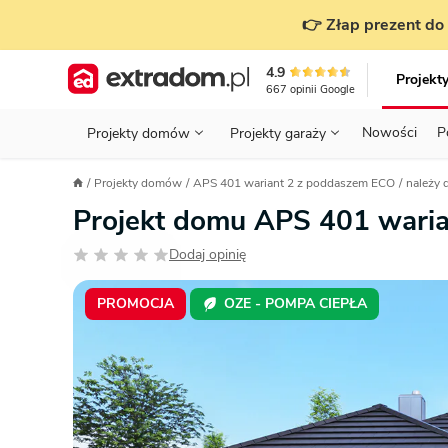
👉 Złap prezent do 
4.9
Projekt
667
opinii
Google
Nowości
P
Projekty domów
Projekty garaży
KONDYGNACJE
PRZED BUDOWĄ - ETAP 1
STANOWISKA
Projekty domów
APS 401 wariant 2 z poddaszem ECO
należy 
Projekty domów
Parterowe
Piętrowe
Projekty garaży
do 70 m²
Projekt domu APS 401 wari
POWIERZCHNIA
WYBIERAM PROJEKT - ETAP 2
TYP
Działka
Dodaj opinię
GARAŻ
BUDUJĘ DOM - ETAP 3
DACH
Technol
DACH
URZĄDZAM DOM - ETAP 4
Zobacz wszystkie kategorie
PROMOCJA
OZE - POMPA CIEPŁA
KONSTRUKCJA
PRZEPISY I FORMALNOŚCI
STYL
FINANSE I KOSZTY
ZABUDOWA
OZE