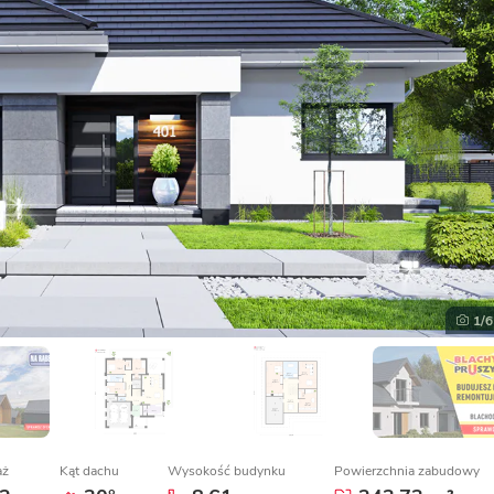
1
/6
aż
Kąt dachu
Wysokość budynku
Powierzchnia zabudowy