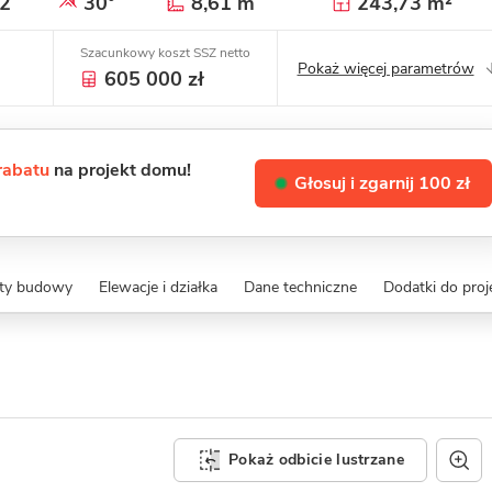
2
30°
8,61 m
243,73 m²
Szacunkowy koszt SSZ netto
Pokaż więcej parametrów
605 000 zł
 rabatu
na projekt domu!
Głosuj i zgarnij 100 zł
zty budowy
Elewacje i działka
Dane techniczne
Dodatki do proj
Pokaż odbicie lustrzane