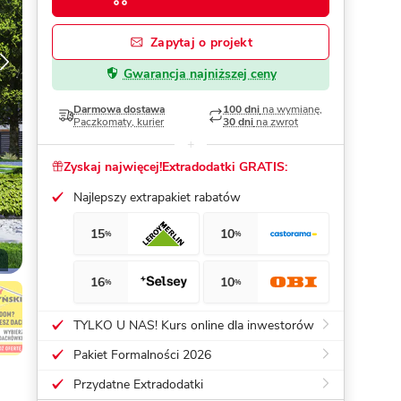
Dom pasywny
- co to znaczy
Zapytaj o projekt
Gwarancja najniższej ceny
Darmowa dostawa
100 dni
na wymianę,
Paczkomaty, kurier
30 dni
na zwrot
Zyskaj najwięcej!
Extradodatki GRATIS:
Najlepszy extrapakiet rabatów
15
10
%
%
16
10
%
%
TYLKO U NAS! Kurs online dla inwestorów
Pakiet Formalności 2026
Przydatne Extradodatki