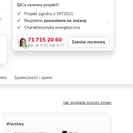
Co zawiera projekt?
Projekt zgodny z WT2021
Bezpłatne
pozwolenie na zmiany
Charakterystyka energetyczna
71 715 20 60
Zamów rozmowę
pon.-pt. 8-21, sob. 9-17
ektu
Społeczność i opinie
Jak wygląda proces zmian
Warstwy