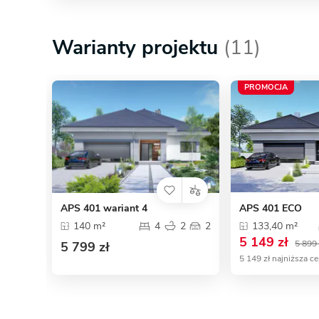
Warianty projektu
(11)
PROMOCJA
APS 401 wariant 4
APS 401 ECO
140 m²
4
2
2
133,40 m²
5 149 zł
5 899 
5 799 zł
5 149 zł najniższa c