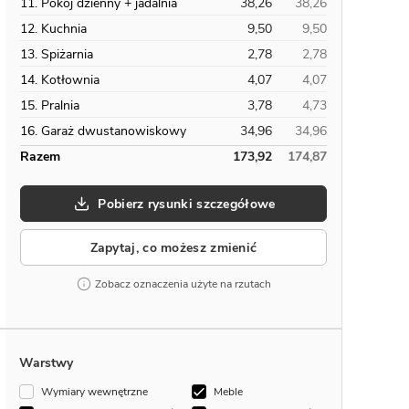
11. Pokój dzienny + jadalnia
38,26
38,26
12. Kuchnia
9,50
9,50
13. Spiżarnia
2,78
2,78
14. Kotłownia
4,07
4,07
15. Pralnia
3,78
4,73
16. Garaż dwustanowiskowy
34,96
34,96
Razem
173,92
174,87
Pobierz rysunki szczegółowe
Zapytaj, co możesz zmienić
Zobacz oznaczenia użyte na rzutach
Warstwy
Wymiary wewnętrzne
Meble