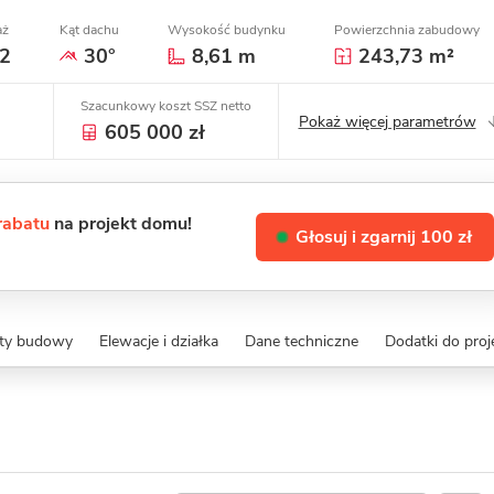
aż
Kąt dachu
Wysokość budynku
Powierzchnia zabudowy
2
30°
8,61 m
243,73 m²
Szacunkowy koszt SSZ netto
Pokaż więcej parametrów
605 000 zł
 rabatu
na projekt domu!
Głosuj i zgarnij 100 zł
zty budowy
Elewacje i działka
Dane techniczne
Dodatki do proj