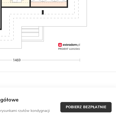
egółowe
POBIERZ BEZPŁATNIE
 rysunkami rzutów kondygnacji