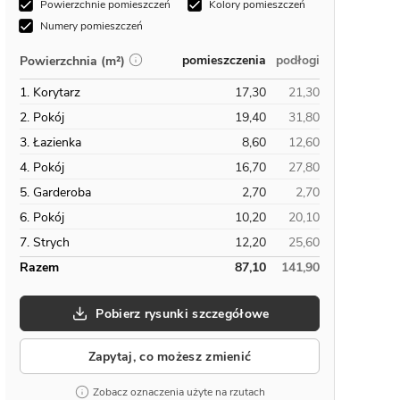
Powierzchnie pomieszczeń
Kolory pomieszczeń
Numery pomieszczeń
pomieszczenia
podłogi
Powierzchnia (m²)
1. Korytarz
17,30
21,30
2. Pokój
19,40
31,80
3. Łazienka
8,60
12,60
4. Pokój
16,70
27,80
5. Garderoba
2,70
2,70
6. Pokój
10,20
20,10
7. Strych
12,20
25,60
Razem
87,10
141,90
Pobierz rysunki szczegółowe
Zapytaj, co możesz zmienić
Zobacz oznaczenia użyte na rzutach