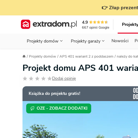
👉 Złap prezent
4.9
Projekt
667
opinii
Google
Nowości
P
Projekty domów
Projekty garaży
KONDYGNACJE
PRZED BUDOWĄ - ETAP 1
STANOWISKA
Projekty domów
APS 401 wariant 2 z poddaszem
należy do ka
Projekty domów
Parterowe
Piętrowe
Projekty garaży
do 70 m²
Projekt domu APS 401 wari
POWIERZCHNIA
WYBIERAM PROJEKT - ETAP 2
TYP
Działka
Dodaj opinię
GARAŻ
BUDUJĘ DOM - ETAP 3
DACH
Technol
DACH
URZĄDZAM DOM - ETAP 4
Zobacz wszystkie kategorie
Książka do projektu gratis!
KONSTRUKCJA
PRZEPISY I FORMALNOŚCI
OZE - ZOBACZ DODATKI
STYL
FINANSE I KOSZTY
ZABUDOWA
OZE