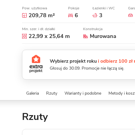
Pow. użytkowa
Pokoje
Łazienki i WC
Gar
209,78 m²
6
3
Min. szer. i dł. działki
Konstrukcja
22,99 x 25,64 m
Murowana
Wybierz projekt roku
i odbierz 100 zł
Głosuj do 30.09. Promocje nie łączą się.
Galeria
Rzuty
Warianty i podobne
Metody i kos
Rzuty