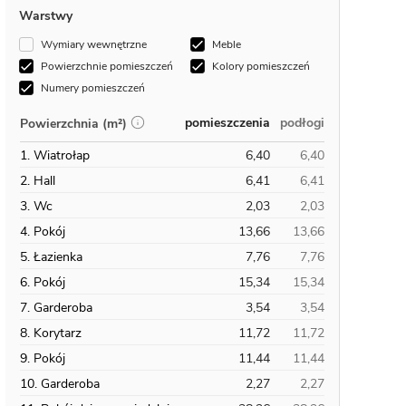
Warstwy
Wymiary wewnętrzne
Meble
Powierzchnie pomieszczeń
Kolory pomieszczeń
Numery pomieszczeń
pomieszczenia
podłogi
Powierzchnia (m²)
1. Wiatrołap
6,40
6,40
2. Hall
6,41
6,41
3. Wc
2,03
2,03
4. Pokój
13,66
13,66
5. Łazienka
7,76
7,76
6. Pokój
15,34
15,34
7. Garderoba
3,54
3,54
8. Korytarz
11,72
11,72
9. Pokój
11,44
11,44
10. Garderoba
2,27
2,27