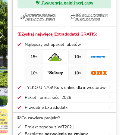
Gwarancja najniższej ceny
Dom pasywny
- co to znaczy
Darmowa dostawa
100 dni
na wymianę,
Paczkomaty, kurier
30 dni
na zwrot
Zyskaj najwięcej!
Extradodatki GRATIS:
Najlepszy extrapakiet rabatów
15
10
%
%
16
10
%
%
TYLKO U NAS! Kurs online dla inwestorów
Pakiet Formalności 2026
Przydatne Extradodatki
Co zawiera projekt?
Projekt zgodny z WT2021
Bezpłatne
pozwolenie na zmiany