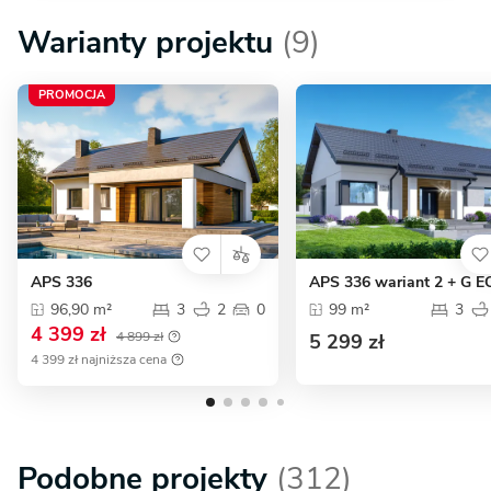
Warianty projektu
(9)
PROMOCJA
APS 336
APS 336 wariant 2 + G E
96,90 m²
3
2
0
99 m²
3
4 399 zł
4 899 zł
5 299 zł
4 399 zł najniższa cena
Podobne projekty
(312)