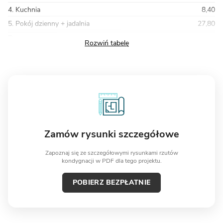
4. Kuchnia
8,40
5. Pokój dzienny + jadalnia
27,80
Razem
124,30
Zamów rysunki szczegółowe
Zapoznaj się ze szczegółowymi rysunkami rzutów
kondygnacji w PDF dla tego projektu.
POBIERZ BEZPŁATNIE