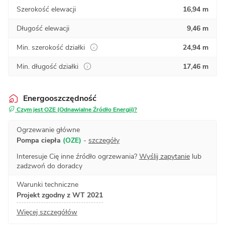
Szerokość elewacji
16,94 m
Długość elewacji
9,46 m
Min. szerokość działki
24,94 m
Min. długość działki
17,46 m
Energooszczędność
Czym jest OZE (Odnawialne Źródło Energii)?
Ogrzewanie główne
Pompa ciepła
(OZE)
-
szczegóły
Interesuje Cię inne źródło ogrzewania?
Wyślij zapytanie
lub
zadzwoń do doradcy
Warunki techniczne
Projekt zgodny z WT 2021
Więcej szczegółów