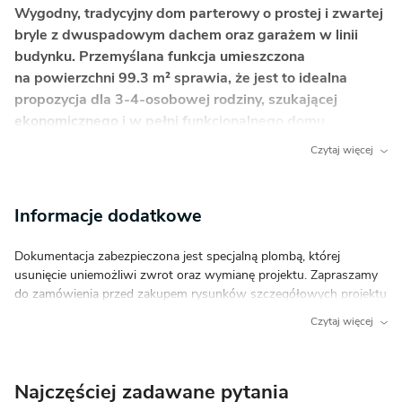
Wygodny, tradycyjny dom parterowy o prostej i zwartej
bryle z dwuspadowym dachem oraz garażem w linii
budynku. Przemyślana funkcja umieszczona
na powierzchni 99.3 m² sprawia, że jest to idealna
propozycja dla 3-4-osobowej rodziny, szukającej
ekonomicznego i w pełni funkcjonalnego domu.
Czytaj więcej
Co wyróżnia ten dom?
Otwarta kuchnia z narożnym oknem i spiżarnią:
Informacje dodatkowe
Zapewnia doskonałe doświetlenie blatu roboczego
naturalnym światłem oraz wygodne miejsce
Dokumentacja zabezpieczona jest specjalną plombą, której
do przechowywania zapasów tuż pod ręką.
usunięcie uniemożliwi zwrot oraz wymianę projektu. Zapraszamy
Kominek w salonie:
Tworzy wyjątkową, przytulną
do zamówienia przed zakupem rysunków szczegółowych projektu
atmosferę podczas chłodniejszych wieczorów
oraz analizy posiadanej działki w celu upewnienia się, że wybrany
Czytaj więcej
i stanowi naturalne centrum domowego
projekt domu idealnie na nią pasuje. W dokumentacji znajduje się
wypoczynku.
jeden egzemplarz projektu architektoniczno-budowlanego i jeden
projekt techniczny, służący do weryfikacji projektu po odbiorze
Zadaszony podcień i taras:
Osłonięta przestrzeń
Najczęściej zadawane pytania
zamówienia bez konieczności otwierania pełnej dokumentacji
zewnętrzna pozwala na relaks na świeżym