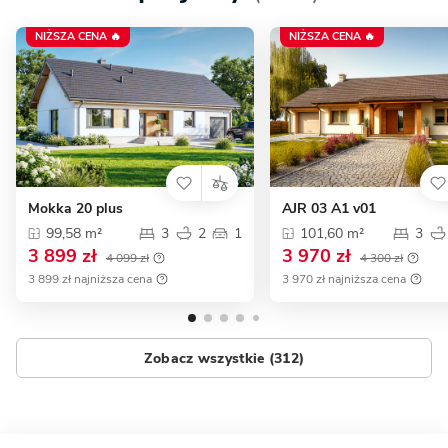
NIŻSZA CENA 🔥
NIŻSZA CENA 🔥
Mokka 20 plus
AJR 03 A1 v01
99,58 m²
3
2
1
101,60 m²
3
3 899 zł
3 970 zł
4 099 zł
4 300 zł
3 899 zł najniższa cena
3 970 zł najniższa cena
Zobacz wszystkie (312)