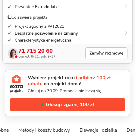
Przydatne Extradodatki
Co zawiera projekt?
Projekt zgodny z WT2021
Bezpłatne
pozwolenie na zmiany
Charakterystyka energetyczna
71 715 20 60
Zamów rozmowę
pon.-pt. 8-21, sob. 9-17
Wybierz projekt roku
i odbierz 100 zł
rabatu
na projekt domu!
Głosuj do 30.09. Promocje nie łączą się.
Głosuj i zgarnij 100 zł
obne
Metody i koszty budowy
Elewacje i działka
Dan