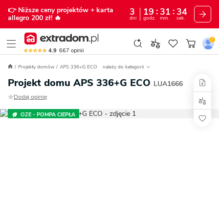
👉 Niższe ceny projektów
+ karta
3
19
31
33
allegro 200 zł!
🔥
dni
godz.
min.
sek.
4.9
667
opinii
Projekty domów
APS 336+G ECO
należy do kategorii
Projekt domu APS 336+G ECO
LUA1666
Dodaj opinię
OZE - POMPA CIEPŁA