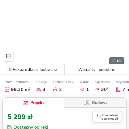
1
/9
Pokaż odbicie lustrzane
Warianty i podobne
Pow. użytkowa
Pokoje
Łazienki i WC
Garaż
Kąt dachu
Wysoko
99,30 m²
3
2
1
30°
7 
Budowa
Projekt
5 299 zł
Powiadom
o promocji
Dostępny od ręki