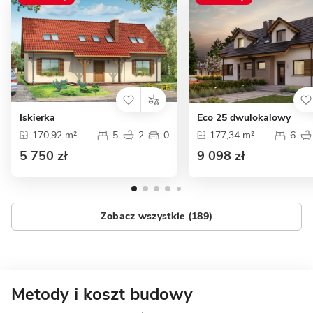
Iskierka
Eco 25 dwulokalowy
170,92 m²
5
2
0
177,34 m²
6
5 750 zł
9 098 zł
Zobacz wszystkie (189)
Metody i koszt budowy