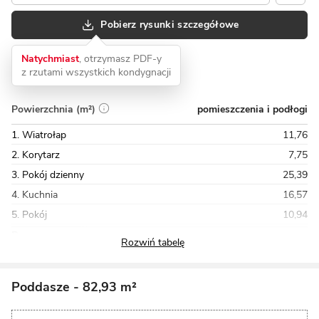
Pobierz rysunki szczegółowe
Natychmiast
, otrzymasz PDF-y
z rzutami wszystkich kondygnacji
pomieszczenia i podłogi
Powierzchnia (m²)
1. Wiatrołap
11,76
2. Korytarz
7,75
3. Pokój dzienny
25,39
4. Kuchnia
16,57
5. Pokój
10,94
Razem
110,05
Poddasze
- 82,93 m²