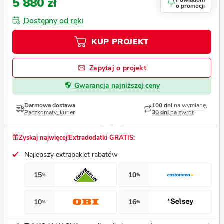
5 880 zł
Powiadom
o promocji
Dostępny od ręki
KUP PROJEKT
Zapytaj o projekt
Gwarancja najniższej ceny
Darmowa dostawa
100 dni
na wymianę,
Paczkomaty, kurier
30 dni
na zwrot
Zyskaj najwięcej!
Extradodatki GRATIS:
Najlepszy extrapakiet rabatów
15
10
%
%
10
16
%
%