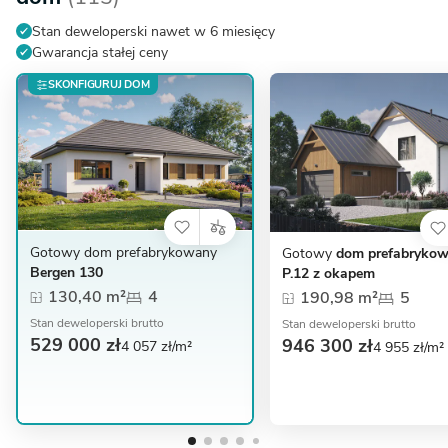
Stan deweloperski nawet w 6 miesięcy
Gwarancja stałej ceny
SKONFIGURUJ DOM
Gotowy dom prefabrykowany
Gotowy
dom prefabryko
Bergen 130
P.12 z okapem
130,40 m²
4
190,98 m²
5
Stan deweloperski brutto
Stan deweloperski brutto
529 000 zł
946 300 zł
4 057 zł/m²
4 955 zł/m²