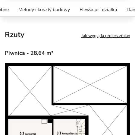
obne
Metody i koszty budowy
Elewacje i działka
Dan
Rzuty
Jak wygląda proces zmian
Piwnica
- 28,64 m²