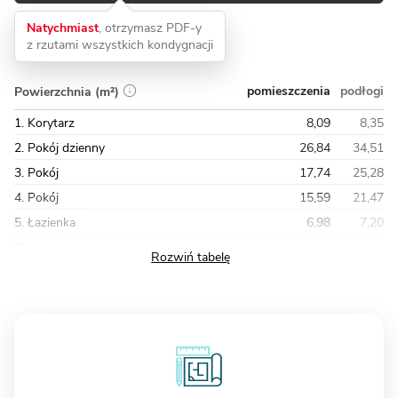
Natychmiast
, otrzymasz PDF-y
z rzutami wszystkich kondygnacji
pomieszczenia
podłogi
Powierzchnia (m²)
1. Korytarz
8,09
8,35
2. Pokój dzienny
26,84
34,51
3. Pokój
17,74
25,28
4. Pokój
15,59
21,47
5. Łazienka
6,98
7,20
Razem
82,93
109