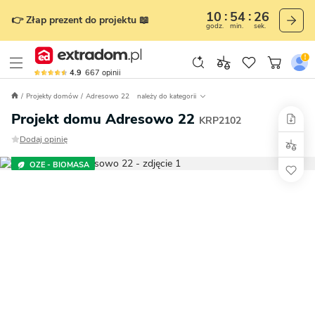
10
54
25
👉 Złap prezent do projektu 📖
godz.
min.
sek.
4.9
667
opinii
Projekty domów
Adresowo 22
należy do kategorii
Projekt domu Adresowo 22
KRP2102
Dodaj opinię
OZE - BIOMASA