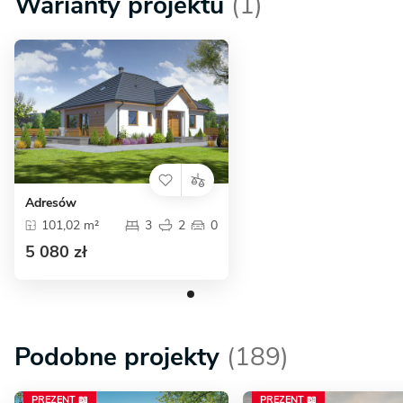
Warianty projektu
(1)
Adresów
101,02 m²
3
2
0
5 080 zł
Podobne projekty
(189)
PREZENT 📖
PREZENT 📖