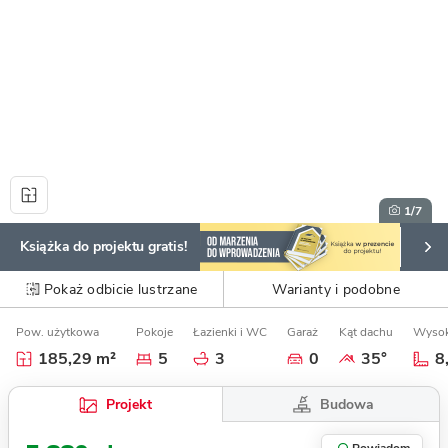
1
/7
Książka do projektu gratis!
Pokaż odbicie lustrzane
Warianty i podobne
Pow. użytkowa
Pokoje
Łazienki i WC
Garaż
Kąt dachu
Wysok
185,29 m²
5
3
0
35°
8
Budowa
Projekt