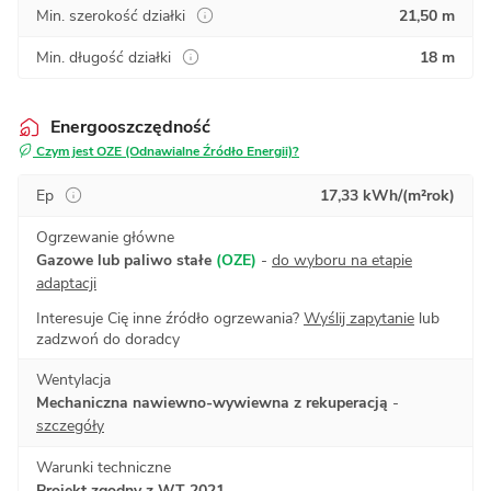
Min. szerokość działki
21,50 m
Min. długość działki
18 m
Energooszczędność
Czym jest OZE (Odnawialne Źródło Energii)?
Ep
17,33 kWh/(m²rok)
Ogrzewanie główne
Gazowe lub paliwo stałe
(OZE)
-
do wyboru na etapie
adaptacji
Interesuje Cię inne źródło ogrzewania?
Wyślij zapytanie
lub
zadzwoń do doradcy
Wentylacja
Mechaniczna nawiewno-wywiewna z rekuperacją
-
szczegóły
Warunki techniczne
Projekt zgodny z WT 2021