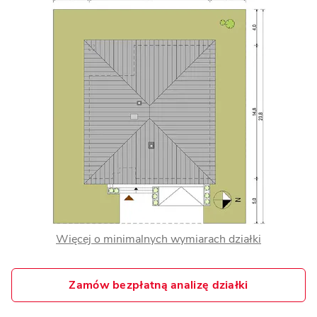
Więcej o minimalnych wymiarach działki
Zamów bezpłatną analizę działki