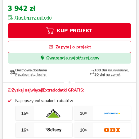
3 942 zł
Dostępny od ręki
KUP PROJEKT
Zapytaj o projekt
Gwarancja najniższej ceny
Darmowa dostawa
100 dni
na wymianę,
Paczkomaty, kurier
30 dni
na zwrot
Zyskaj najwięcej!
Extradodatki GRATIS:
Najlepszy extrapakiet rabatów
15
10
%
%
16
10
%
%