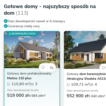
Gotowe domy - najszybszy sposób na
dom
(113)
Stan deweloperski nawet w 6 miesięcy
Gwarancja stałej ceny
SKONFIGURUJ DOM
Gotowy dom prefabrykowany
Gotowy
dom keramzytow
Malmo 110 plus
Atrakcyjna Stodoła AS11
110,80 m²
3
109,71 m²
4
Stan deweloperski brutto
Stan deweloperski brutto
519 000 zł
552 900 zł
4 684 zł/m²
5 040 zł/m²