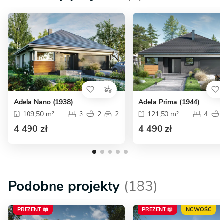
Adela Nano (1938)
Adela Prima (1944)
109,50 m²
3
2
2
121,50 m²
4
4 490 zł
4 490 zł
Podobne projekty
(183)
PREZENT 📖
PREZENT 📖
NOWOŚĆ