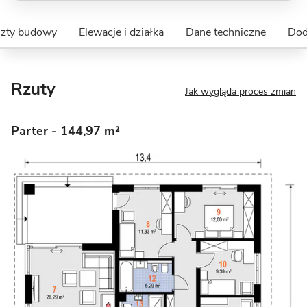
szty budowy
Elewacje i działka
Dane techniczne
Dod
Rzuty
Jak wygląda proces zmian
Parter
- 144,97 m²