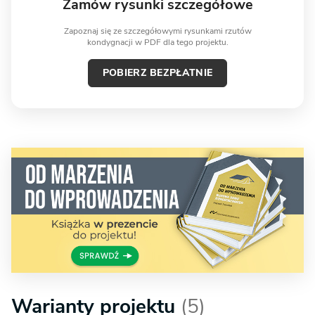
Zamów rysunki szczegółowe
Zapoznaj się ze szczegółowymi rysunkami rzutów
kondygnacji w PDF dla tego projektu.
POBIERZ BEZPŁATNIE
Warianty projektu
(5)