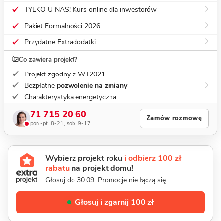
TYLKO U NAS! Kurs online dla inwestorów
Pakiet Formalności 2026
Przydatne Extradodatki
Co zawiera projekt?
Projekt zgodny z WT2021
Bezpłatne
pozwolenie na zmiany
Charakterystyka energetyczna
71 715 20 60
Zamów rozmowę
pon.-pt. 8-21, sob. 9-17
Wybierz projekt roku
i odbierz 100 zł
rabatu
na projekt domu!
Głosuj do 30.09. Promocje nie łączą się.
Głosuj i zgarnij 100 zł