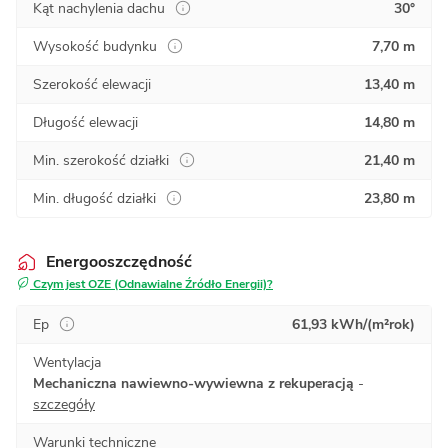
Kąt nachylenia dachu
30°
Wysokość budynku
7,70 m
Szerokość elewacji
13,40 m
Długość elewacji
14,80 m
Min. szerokość działki
21,40 m
Min. długość działki
23,80 m
Energooszczędność
Czym jest OZE (Odnawialne Źródło Energii)?
Ep
61,93 kWh/(m²rok)
Wentylacja
Mechaniczna nawiewno-wywiewna z rekuperacją
-
szczegóły
Warunki techniczne