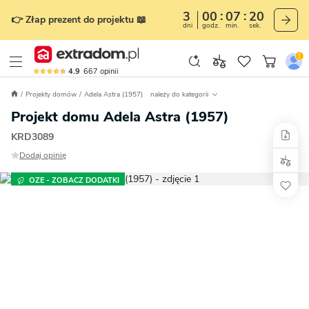
3
00
07
19
👉 Złap prezent do projektu 📖
dni
godz.
min.
sek.
4.9
667
opinii
Projekty domów
Adela Astra (1957)
należy do kategorii
Projekt domu Adela Astra (1957)
KRD3089
Dodaj opinię
OZE - ZOBACZ DODATKI