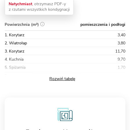
Natychmiast
, otrzymasz PDF-y
z rzutami wszystkich kondygnacji
pomieszczenia i podłogi
Powierzchnia (m²)
1. Korytarz
3,40
2. Wiatrołap
3,80
3. Korytarz
11,70
4. Kuchnia
9,70
5. Spiżarnia
1,70
Razem
144,97