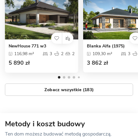
NewHouse 771 w3
Blanka Alfa (1975)
116,98 m²
3
2
2
109,30 m²
3
5 890 zł
3 862 zł
Zobacz wszystkie (183)
Metody i koszt budowy
Ten dom możesz budować metodą gospodarczą,