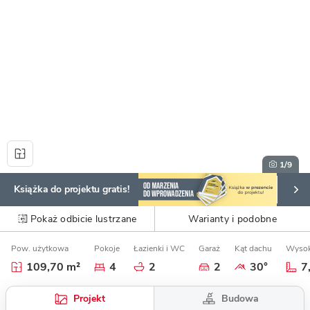
1
/9
Książka do projektu gratis!
Pokaż odbicie lustrzane
Warianty i podobne
Pow. użytkowa
Pokoje
Łazienki i WC
Garaż
Kąt dachu
Wysok
109,70 m²
4
2
2
30°
7
Budowa
Projekt