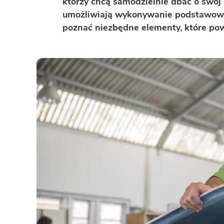
którzy chcą samodzielnie dbać o swój
umożliwiają wykonywanie podstawowy
BAZA WIEDZY
Zobacz wszystkie kategorie
poznać niezbędne elementy, które pow
Zobacz wszystkie porady