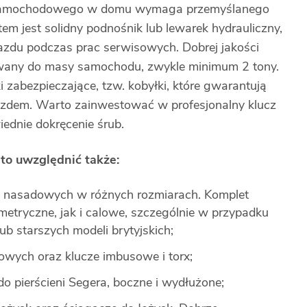
u samochodowego w domu wymaga przemyślanego
m jest solidny podnośnik lub lewarek hydrauliczny,
jazdu podczas prac serwisowych. Dobrej jakości
wany do masy samochodu, zwykle minimum 2 tony.
 zabezpieczające, tzw. kobyłki, które gwarantują
azdem. Warto zainwestować w profesjonalny klucz
dnie dokręcenie śrub.
to uwzględnić także:
 i nasadowych w różnych rozmiarach. Komplet
tryczne, jak i calowe, szczególnie w przypadku
 starszych modeli brytyjskich;
owych oraz klucze imbusowe i torx;
do pierścieni Segera, boczne i wydłużone;