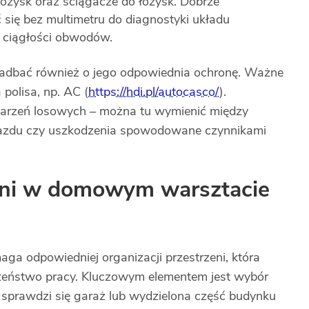
 łożysk oraz ściągacze do łożysk. Dobrze
się bez multimetru do diagnostyki układu
i ciągłości obwodów.
zadbać również o jego odpowiednia ochronę. Ważne
 polisa, np. AC (
https://hdi.pl/autocasco/
).
darzeń losowych – można tu wymienić między
ojazdu czy uszkodzenia spowodowane czynnikami
zeni w domowym warsztacie
 odpowiedniej organizacji przestrzeni, która
czeństwo pracy. Kluczowym elementem jest wybór
 sprawdzi się garaż lub wydzielona część budynku