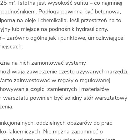
 m². Istotna jest wysokość sufitu – co najmniej
 podnośnikiem. Podłoga powinna być betonowa,
orną na oleje i chemikalia. Jeśli przestrzeń na to
jny lub miejsce na podnośnik hydrauliczny.
e – zarówno ogólne jak i punktowe, umożliwiające
iejscach.
ożna na nich zamontować systemy
ożliwiają zawieszenie często używanych narzędzi,
 Warto zainwestować w regały o regulowanej
chowywania części zamiennych i materiałów
 warsztatu powinien być solidny stół warsztatowy
żenia.
funkcjonalnych: oddzielnych obszarów do prac
sko-lakierniczych. Nie można zapomnieć o