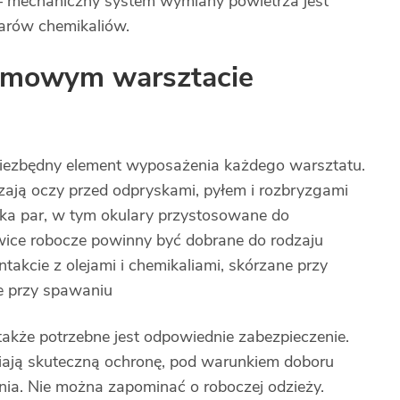
 – mechaniczny system wymiany powietrza jest
parów chemikaliów.
omowym warsztacie
niezbędny element wyposażenia każdego warsztatu.
ają oczy przed odpryskami, pyłem i rozbryzgami
ka par, w tym okulary przystosowane do
wice robocze powinny być dobrane do rodzaju
akcie z olejami i chemikaliami, skórzane przy
e przy spawaniu
także potrzebne jest odpowiednie zabezpieczenie.
iają skuteczną ochronę, pod warunkiem doboru
nia. Nie można zapominać o roboczej odzieży.