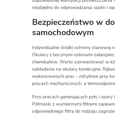
odpowiedniej wentylacji pomieszczenia
niezbędny do odprowadzania spalin i o
Bezpieczeństwo w d
samochodowym
Indywidualne środki ochrony stanowią 
Okulary z bocznymi osłonami zabezpiecz
chemikaliów. Warto zainwestować w kil
nakładania na okulary korekcyjne. Ręka
wykonywanych prac – nitrylowe przy kont
pracach mechanicznych, a termoodporn
Przy pracach generujących pyły i opary 
Półmaski z wymiennymi filtrami zapewn
odpowiedniego filtra do rodzaju zagroże