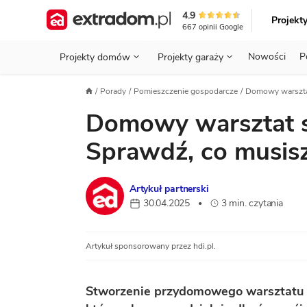
4.9
Projekt
667
opinii
Google
Nowości
P
Projekty domów
Projekty garaży
KONDYGNACJE
PRZED BUDOWĄ - ETAP 1
STANOWISKA
Porady
Pomieszczenie gospodarcze
Domowy warszta
Projekty domów
Parterowe
Piętrowe
Projekty garaży
do 70 m²
Domowy warsztat
POWIERZCHNIA
WYBIERAM PROJEKT - ETAP 2
TYP
Działka
GARAŻ
BUDUJĘ DOM - ETAP 3
DACH
Sprawdź, co musis
Technol
DACH
URZĄDZAM DOM - ETAP 4
Zobacz wszystkie kategorie
Artykuł partnerski
KONSTRUKCJA
PRZEPISY I FORMALNOŚCI
30.04.2025
3 min. czytania
•
STYL
FINANSE I KOSZTY
Artykuł sponsorowany przez hdi.pl.
ZABUDOWA
OZE
ENERGOOSZCZĘDNOŚĆ
PLEBISCYT EXTRAPROJEKT
Stworzenie przydomowego warsztatu 
DODATKOWE ELEMENTY
AKADEMIA EXTRADOM.PL