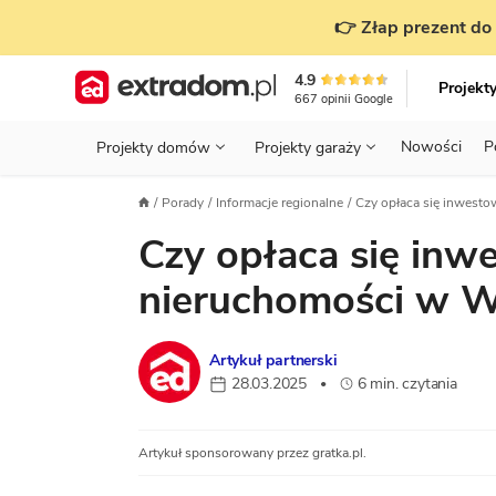
👉 Złap prezent do 
4.9
Projekt
667
opinii
Google
Nowości
P
Projekty domów
Projekty garaży
KONDYGNACJE
PRZED BUDOWĄ - ETAP 1
STANOWISKA
Porady
Informacje regionalne
Czy opłaca się inwestow
Projekty domów
Parterowe
Piętrowe
Projekty garaży
do 70 m²
Czy opłaca się inw
POWIERZCHNIA
WYBIERAM PROJEKT - ETAP 2
TYP
Działka
GARAŻ
BUDUJĘ DOM - ETAP 3
DACH
nieruchomości w W
Technol
DACH
URZĄDZAM DOM - ETAP 4
Zobacz wszystkie kategorie
Artykuł partnerski
KONSTRUKCJA
PRZEPISY I FORMALNOŚCI
28.03.2025
6 min. czytania
•
STYL
FINANSE I KOSZTY
Artykuł sponsorowany przez gratka.pl.
ZABUDOWA
OZE