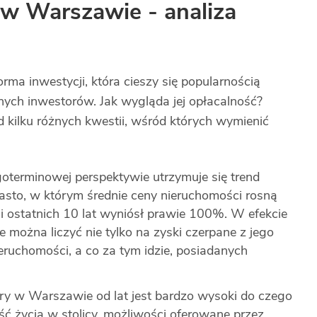
w Warszawie - analiza
ma inwestycji, która cieszy się popularnością
nych inwestorów. Jak wygląda jej opłacalność?
d kilku różnych kwestii, wśród których wymienić
oterminowej perspektywie utrzymuje się trend
sto, w którym średnie ceny nieruchomości rosną
eni ostatnich 10 lat wyniósł prawie 100%. W efekcie
można liczyć nie tylko na zyski czerpane z jego
eruchomości, a co za tym idzie, posiadanych
ry w Warszawie od lat jest bardzo wysoki do czego
ść życia w stolicy, możliwości oferowane przez