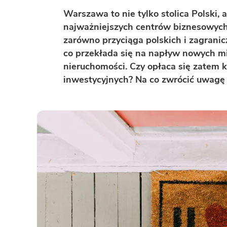
ENERGOOSZCZĘDNOŚĆ
PLEBISCYT EXTRAPROJEKT
Warszawa to nie tylko stolica Polski, 
DODATKOWE ELEMENTY
AKADEMIA EXTRADOM.PL
najważniejszych centrów biznesowyc
zarówno przyciąga polskich i zagranic
BAZA WIEDZY
Zobacz wszystkie kategorie
co przekłada się na napływ nowych mie
Zobacz wszystkie porady
nieruchomości. Czy opłaca się zatem
inwestycyjnych? Na co zwrócić uwagę