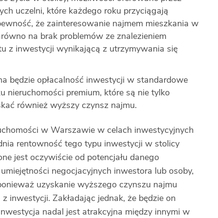
h uczelni, które każdego roku przyciągają
pewność, że zainteresowanie najmem mieszkania w
arówno na brak problemów ze znalezieniem
tu z inwestycji wynikającą z utrzymywania się
na będzie opłacalność inwestycji w standardowe
u nieruchomości premium, które są nie tylko
skać również wyższy czynsz najmu.
ruchomości w Warszawie w celach inwestycyjnych
nia rentowność tego typu inwestycji w stolicy
one jest oczywiście od potencjału danego
y umiejętności negocjacyjnych inwestora lub osoby,
 ponieważ uzyskanie wyższego czynszu najmu
 inwestycji. Zakładając jednak, że będzie on
inwestycja nadal jest atrakcyjna między innymi w