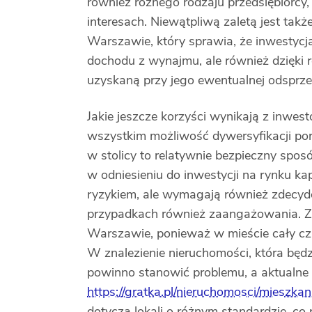
również różnego rodzaju przedsiębiorcy,
interesach. Niewątpliwą zaletą jest ta
Warszawie, który sprawia, że inwestycja
dochodu z wynajmu, ale również dzięki 
uzyskaną przy jego ewentualnej odsprze
Jakie jeszcze korzyści wynikają z inw
wszystkim możliwość dywersyfikacji por
w stolicy to relatywnie bezpieczny spos
w odniesieniu do inwestycji na rynku ka
ryzykiem, ale wymagają również zdecyd
przypadkach również zaangażowania. Za
Warszawie, ponieważ w mieście cały cz
W znalezienie nieruchomości, która będ
powinno stanowić problemu, a aktualne 
https://gratka.pl/nieruchomosci/mieszk
dotyczą lokali o różnym standardzie, co