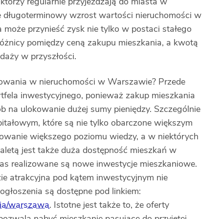
 którzy regularnie przyjeżdżają do miasta w
kże długoterminowy wzrost wartości nieruchomości w
 może przynieść zysk nie tylko w postaci stałego
różnicy pomiędzy ceną zakupu mieszkania, a kwotą
daży w przyszłości.
estowania w nieruchomości w Warszawie? Przede
tfela inwestycyjnego, ponieważ zakup mieszkania
ób na ulokowanie dużej sumy pieniędzy. Szczególnie
pitałowym, które są nie tylko obarczone większym
owanie większego poziomu wiedzy, a w niektórych
letą jest także duża dostępność mieszkań w
as realizowane są nowe inwestycje mieszkaniowe.
zie atrakcyjna pod kątem inwestycyjnym nie
ogłoszenia są dostępne pod linkiem:
ania/warszawa
. Istotne jest także to, że oferty
 pozwala nabyć mieszkanie pasujące do przyjętej