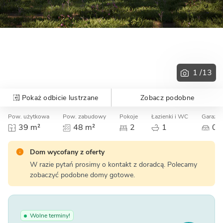
1
/13
Pokaż odbicie lustrzane
Zobacz podobne
Pow. użytkowa
Pow. zabudowy
Pokoje
Łazienki i WC
Garaż
39 m²
48 m²
2
1
0
Dom wycofany z oferty
W razie pytań prosimy o kontakt z doradcą. Polecamy
zobaczyć podobne domy gotowe.
Wolne terminy!