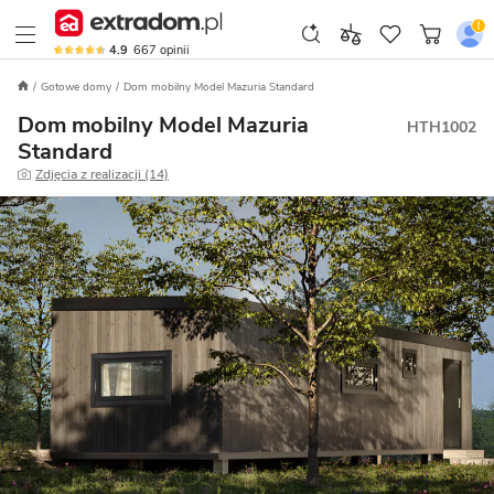
4.9
667
opinii
Gotowe domy
Dom mobilny Model Mazuria Standard
Dom mobilny Model Mazuria
HTH1002
Standard
Zdjęcia z realizacji (14)