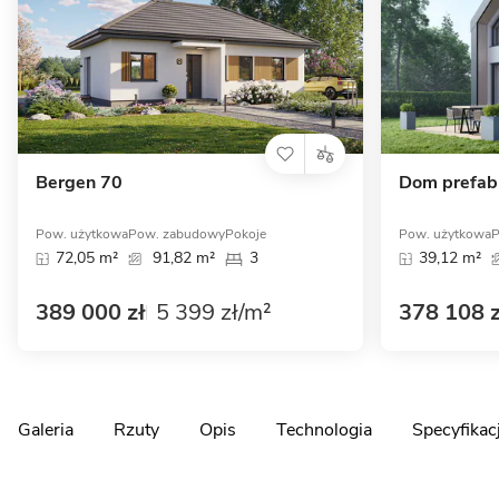
Bergen 70
Dom prefa
Pow. użytkowa
Pow. zabudowy
Pokoje
Pow. użytkowa
P
72,05 m²
91,82 m²
3
39,12 m²
389 000 zł
5 399 zł/m²
378 108 z
Galeria
Rzuty
Opis
Technologia
Specyfikac