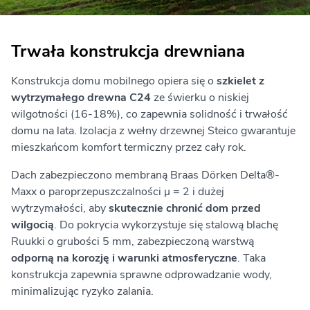
Trwała konstrukcja drewniana
Konstrukcja domu mobilnego opiera się o
szkielet z
wytrzymałego drewna C24
ze świerku o niskiej
wilgotności (16-18%), co zapewnia solidność i trwałość
domu na lata. Izolacja z wełny drzewnej Steico gwarantuje
mieszkańcom komfort termiczny przez cały rok.
Dach zabezpieczono membraną Braas Dörken Delta®-
Maxx o paroprzepuszczalności μ = 2 i dużej
wytrzymałości, aby
skutecznie chronić dom przed
wilgocią
. Do pokrycia wykorzystuje się stalową blachę
Ruukki o grubości 5 mm, zabezpieczoną warstwą
odporną na korozję i warunki atmosferyczne
. Taka
konstrukcja zapewnia sprawne odprowadzanie wody,
minimalizując ryzyko zalania.