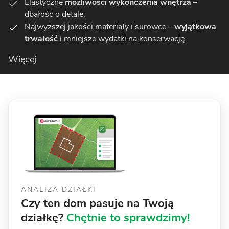
Elastyczne
możliwości wykończenia wnętrza
–
dbałość o detale.
Najwyższej jakości materiały i surowce –
wyjątkowa
trwałość
i mniejsze wydatki na konserwację.
Więcej
ANALIZA DZIAŁKI
Czy ten dom pasuje na Twoją
działkę?
Chętnie to sprawdzimy!