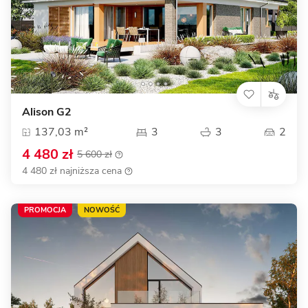
Alison G2
137,03 m²
3
3
2
4 480 zł
5 600 zł
4 480 zł najniższa cena
PROMOCJA
NOWOŚĆ