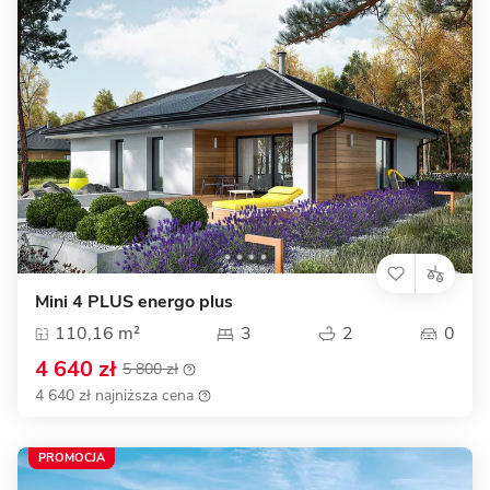
Mini 4 PLUS energo plus
110,16 m²
3
2
0
4 640 zł
5 800 zł
4 640 zł najniższa cena
PROMOCJA