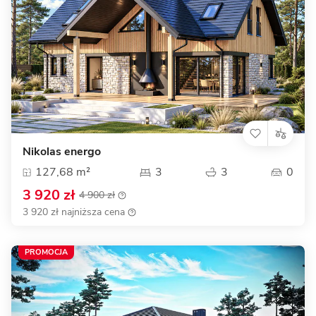
Nikolas energo
127,68 m²
3
3
0
3 920 zł
4 900 zł
3 920 zł najniższa cena
PROMOCJA