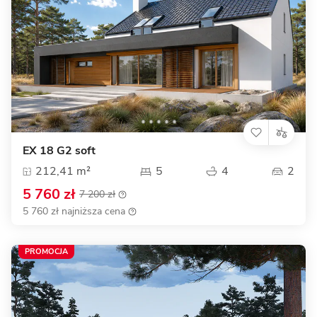
EX 18 G2 soft
212,41 m²
5
4
2
5 760 zł
7 200 zł
5 760 zł najniższa cena
PROMOCJA