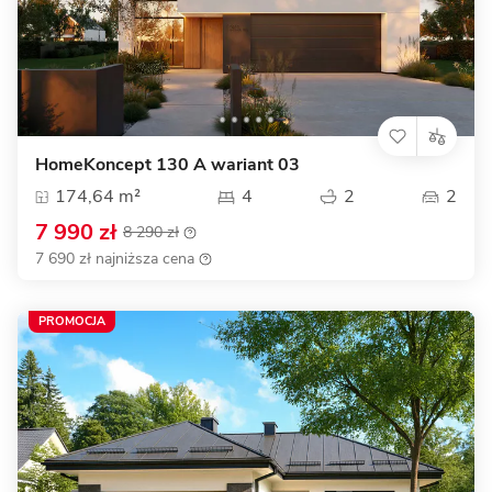
HomeKoncept 130 A wariant 03
174,64 m²
4
2
2
7 990 zł
8 290 zł
7 690 zł najniższa cena
PROMOCJA