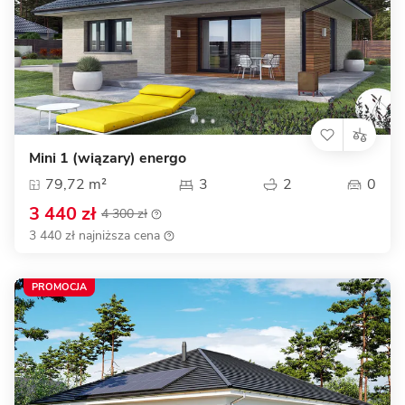
Mini 1 (wiązary) energo
79,72 m²
3
2
0
3 440 zł
4 300 zł
3 440 zł najniższa cena
PROMOCJA