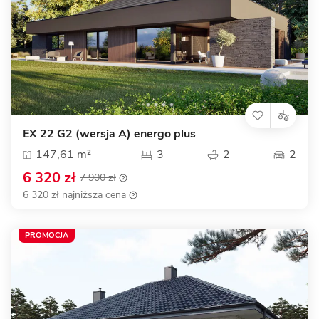
EX 22 G2 (wersja A) energo plus
147,61 m²
3
2
2
6 320 zł
7 900 zł
6 320 zł najniższa cena
PROMOCJA