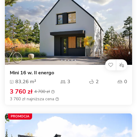
Mini 16 w. II energo
83,26 m²
3
2
0
3 760 zł
4 700 zł
3 760 zł najniższa cena
PROMOCJA