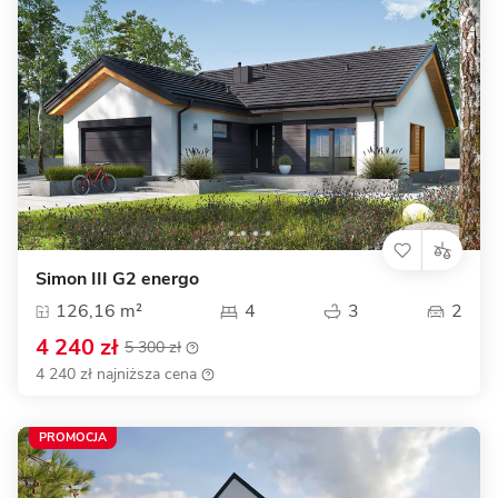
Simon III G2 energo
126,16 m²
4
3
2
4 240 zł
5 300 zł
4 240 zł najniższa cena
PROMOCJA