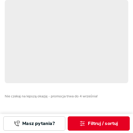
Nie czekaj na lepszą okazję - promocja trwa do 4 września!
Masz pytania?
Filtruj / sortuj
Partnerzy i eksperci
Zobacz więcej