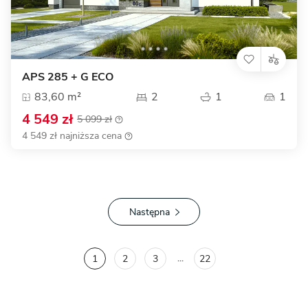
APS 285 + G ECO
83,60 m²
2
1
1
4 549 zł
5 099 zł
4 549 zł najniższa cena
Następna
...
1
2
3
22