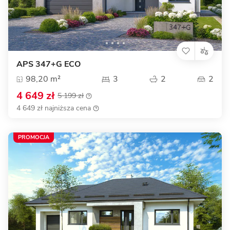
APS 347+G ECO
98,20 m²
3
2
2
4 649 zł
5 199 zł
4 649 zł najniższa cena
PROMOCJA