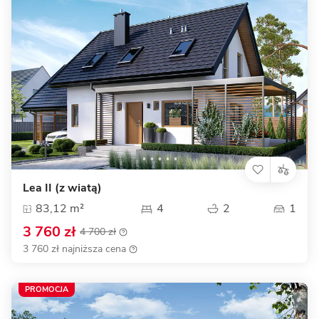
Lea II (z wiatą)
83,12 m²
4
2
1
3 760 zł
4 700 zł
3 760 zł najniższa cena
PROMOCJA