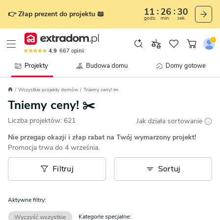
11
26
27
👉 Złap prezent do projektu 📖
godz.
min.
sek.
4.9
667
opinii
Projekty
Budowa domu
Domy gotowe
Wszystkie projekty domów
Tniemy ceny! ✂️
Tniemy ceny! ✂️
Liczba projektów:
621
Jak działa sortowanie
Nie przegap okazji i złap rabat na Twój wymarzony projekt!
Promocja trwa do 4 września.
Filtruj
Sortuj
Aktywne filtry:
Kategorie specjalne:
Wyczyść wszystkie