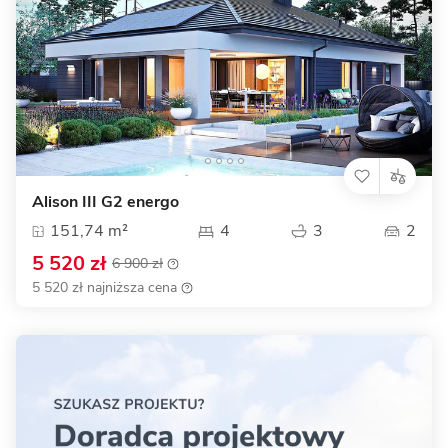
Alison III G2 energo
151,74 m²
4
3
2
5 520 zł
6 900 zł
5 520 zł najniższa cena