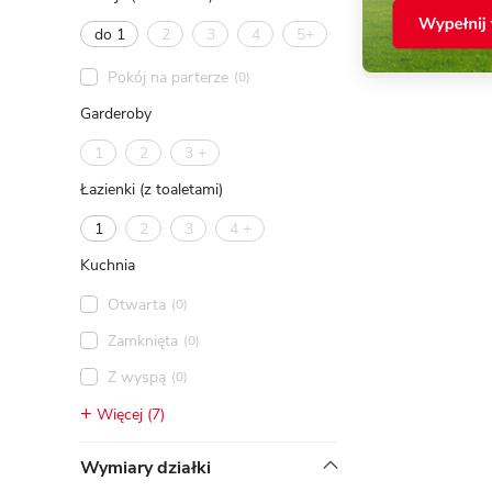
do 1
2
3
4
5+
Pokój na parterze
(0)
Garderoby
1
2
3 +
Łazienki (z toaletami)
1
2
3
4 +
Kuchnia
Otwarta
(0)
Zamknięta
(0)
Z wyspą
(0)
Więcej (7)
Wymiary działki