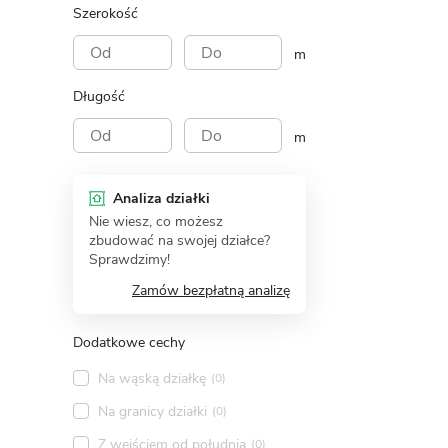
Szerokość
m
Długość
m
Analiza działki
Nie wiesz, co możesz
zbudować na swojej działce?
Sprawdzimy!
Zamów bezpłatną analizę
Dodatkowe cechy
Na wąską działkę
(0)
Na granicy działki
(0)
Z wejściem od południa
(0)