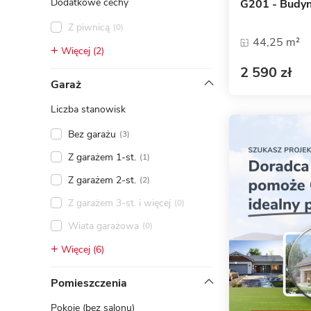
Dodatkowe cechy
G201 - Budyn
Z piwnicą
(0)
44,25 m²
Więcej (2)
2 590 zł
Garaż
Liczba stanowisk
Bez garażu
(3)
Z garażem 1-st.
(1)
Z garażem 2-st.
(2)
Z garażem 3-st. i więcej
(0)
Wiata garażowa
(0)
Więcej (6)
Pomieszczenia
Pokoje (bez salonu)