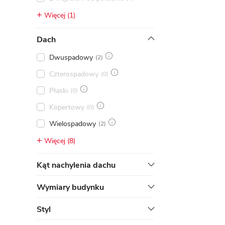
Więcej (1)
Dach
Dwuspadowy
(2)
Czterospadowy
(0)
Płaski
(0)
Kopertowy
(0)
Wielospadowy
(2)
Więcej (8)
Kąt nachylenia dachu
Wymiary budynku
Styl