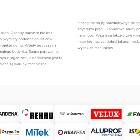
niezbędne do jej prawidłowego działan
zbyt dużo prądu. Zabudowa sauny po
stkich. Osobny budynek nie jest
na wilgoć. Ważne są także drzwi - id
j wymiary podobne do łazienki.
materiały i sprzęt dobrej jakości, będ
 projektu domu. Wtedy jest czas na
wysokich rachunków.
yległego budynku. Sauna parowa ma
syn z organizmu, a dodatkowo jest to
nione są warunki techniczne