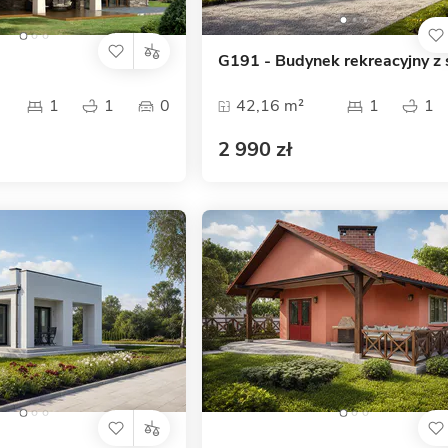
G191 - Budynek rekreacyjny z
1
1
0
42,16 m²
1
1
2 990 zł