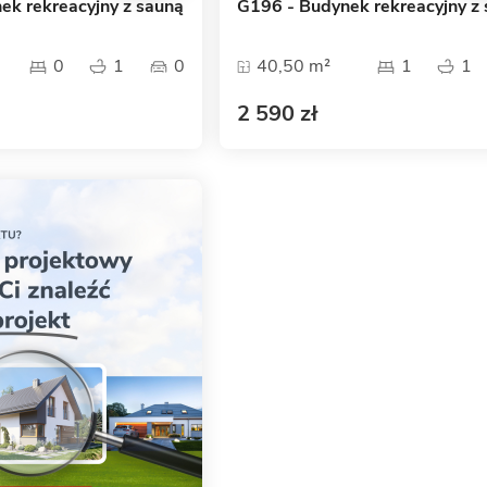
ek rekreacyjny z sauną
G196 - Budynek rekreacyjny z
0
1
0
40,50 m²
1
1
2 590 zł