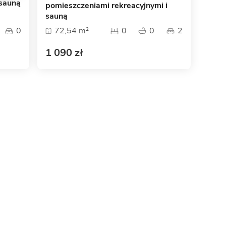
 sauną
pomieszczeniami rekreacyjnymi i
sauną
0
72,54 m²
0
0
2
1 090 zł