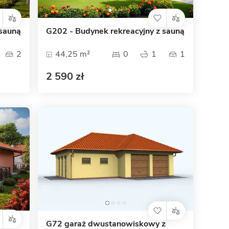
Dom pasywny
- co to znaczy
 sauną
G202 - Budynek rekreacyjny z sauną
2
44,25 m²
0
1
1
2 590 zł
G72 garaż dwustanowiskowy z