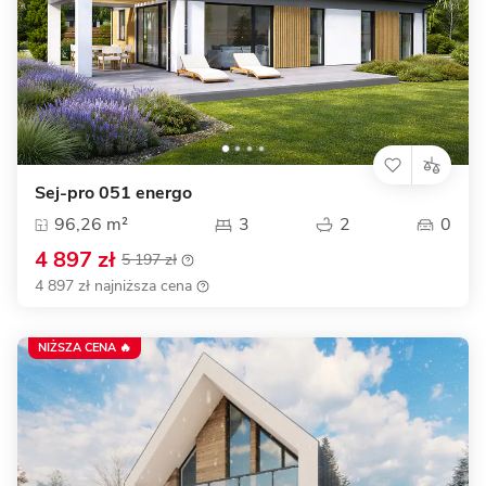
Sej-pro 051 energo
96,26 m²
3
2
0
4 897 zł
5 197 zł
4 897 zł najniższa cena
NIŻSZA CENA 🔥