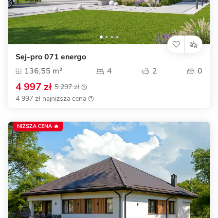
Sej-pro 071 energo
136,55 m²
4
2
0
4 997 zł
5 297 zł
4 997 zł najniższa cena
NIŻSZA CENA 🔥