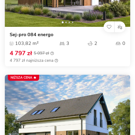
Sej-pro 084 energo
103,82 m²
3
2
0
4 797 zł
5 097 zł
4 797 zł najniższa cena
NIŻSZA CENA 🔥