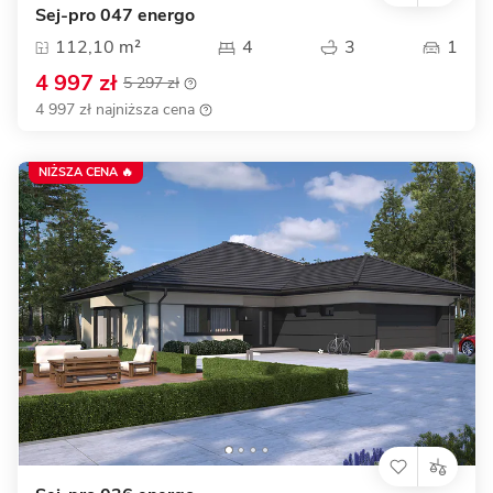
Sej-pro 047 energo
112,10 m²
4
3
1
4 997 zł
5 297 zł
4 997 zł najniższa cena
NIŻSZA CENA 🔥