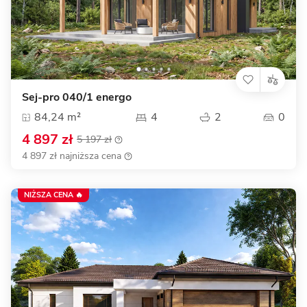
Sej-pro 040/1 energo
84,24 m²
4
2
0
4 897 zł
5 197 zł
4 897 zł najniższa cena
NIŻSZA CENA 🔥