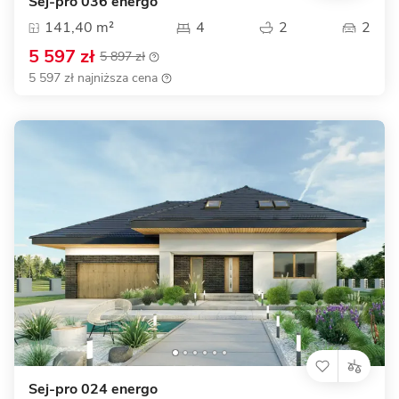
Sej-pro 036 energo
141,40 m²
4
2
2
5 597 zł
5 897 zł
5 597 zł najniższa cena
Sej-pro 024 energo