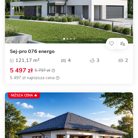
Sej-pro 076 energo
121,17 m²
4
3
2
5 497 zł
5 797 zł
5 497 zł najniższa cena
NIŻSZA CENA 🔥