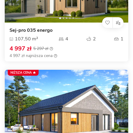
Sej-pro 035 energo
107,50 m²
4
2
1
4 997 zł
5 297 zł
4 997 zł najniższa cena
NIŻSZA CENA 🔥