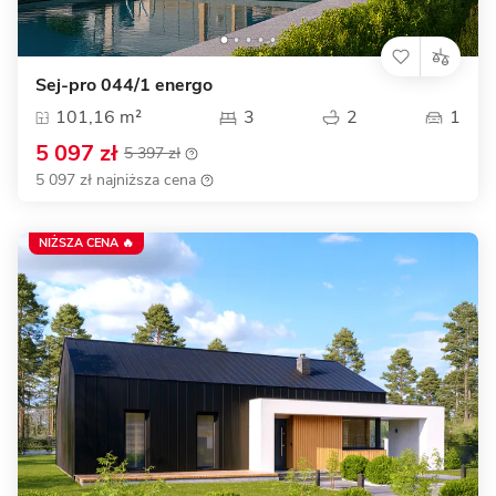
Sej-pro 044/1 energo
101,16 m²
3
2
1
5 097 zł
5 397 zł
5 097 zł najniższa cena
NIŻSZA CENA 🔥