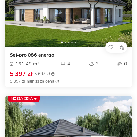
Sej-pro 086 energo
161,49 m²
4
3
0
5 397 zł
5 697 zł
5 397 zł najniższa cena
NIŻSZA CENA 🔥