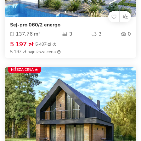
Sej-pro 060/2 energo
137,76 m²
3
3
0
5 197 zł
5 497 zł
5 197 zł najniższa cena
NIŻSZA CENA 🔥