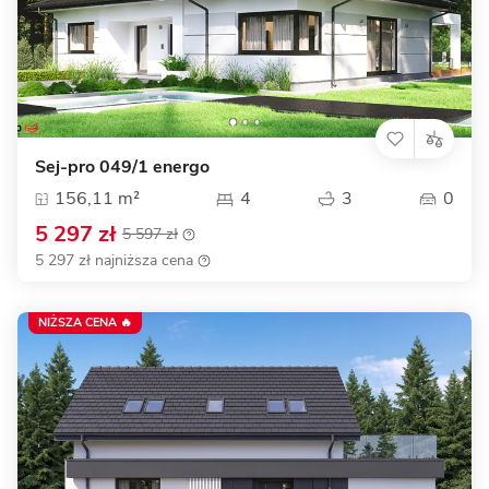
Sej-pro 049/1 energo
156,11 m²
4
3
0
5 297 zł
5 597 zł
5 297 zł najniższa cena
NIŻSZA CENA 🔥