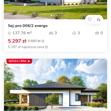
Sej-pro 006/2 energo
137,76 m²
3
3
0
5 297 zł
5 597 zł
5 297 zł najniższa cena
NIŻSZA CENA 🔥