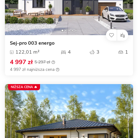
Sej-pro 003 energo
122,01 m²
4
3
1
4 997 zł
5 297 zł
4 997 zł najniższa cena
NIŻSZA CENA 🔥