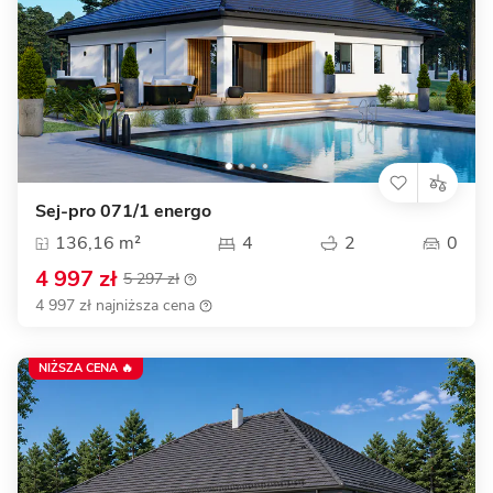
Sej-pro 071/1 energo
136,16 m²
4
2
0
4 997 zł
5 297 zł
4 997 zł najniższa cena
NIŻSZA CENA 🔥