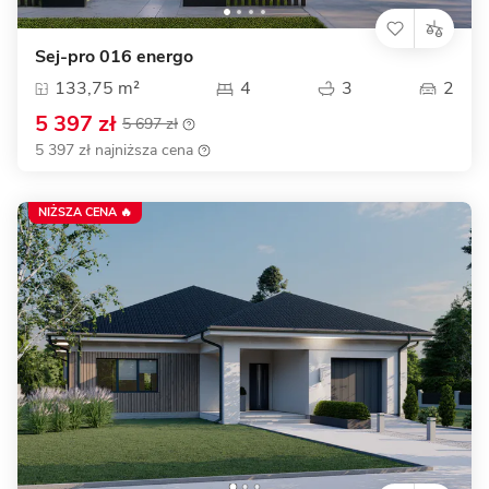
Sej-pro 016 energo
133,75 m²
4
3
2
5 397 zł
5 697 zł
5 397 zł najniższa cena
NIŻSZA CENA 🔥