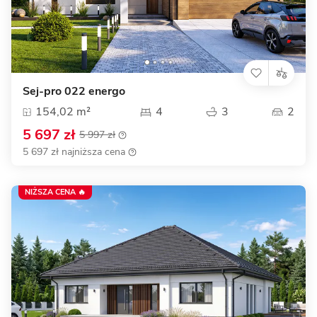
Sej-pro 022 energo
154,02 m²
4
3
2
5 697 zł
5 997 zł
5 697 zł najniższa cena
NIŻSZA CENA 🔥