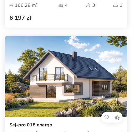
166,28 m²
4
3
1
6 197 zł
Sej-pro 018 energo