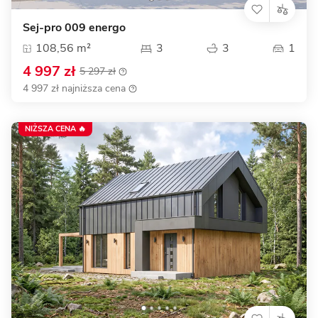
Sej-pro 009 energo
108,56 m²
3
3
1
4 997 zł
5 297 zł
4 997 zł najniższa cena
NIŻSZA CENA 🔥