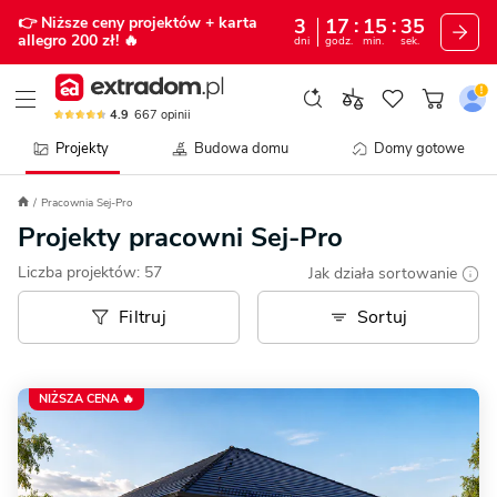
👉 Niższe ceny projektów
+ karta
3
17
15
32
allegro 200 zł!
🔥
dni
godz.
min.
sek.
4.9
667
opinii
Projekty
Budowa domu
Domy gotowe
Pracownia Sej-Pro
Projekty pracowni Sej-Pro
Liczba projektów:
57
Jak działa sortowanie
Filtruj
Sortuj
NIŻSZA CENA 🔥