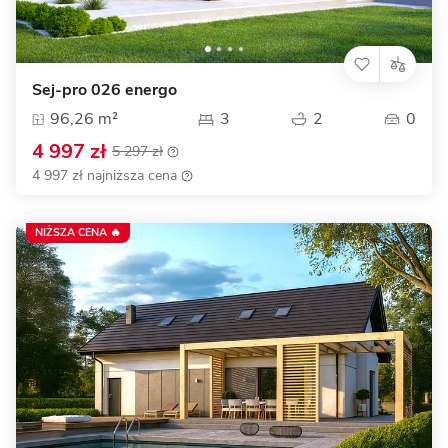
Sej-pro 026 energo
96,26 m²
3
2
0
4 997 zł
5 297 zł
4 997 zł najniższa cena
NIŻSZA CENA 🔥