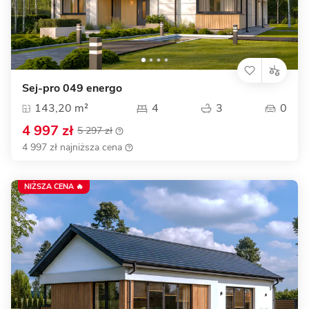
Sej-pro 049 energo
143,20 m²
4
3
0
4 997 zł
5 297 zł
4 997 zł najniższa cena
NIŻSZA CENA 🔥