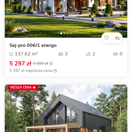
Sej-pro 006/1 energo
137,62 m²
3
2
0
5 297 zł
5 597 zł
5 297 zł najniższa cena
NIŻSZA CENA 🔥