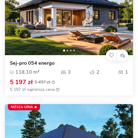
Sej-pro 054 energo
118,10 m²
3
2
1
5 197 zł
5 497 zł
5 197 zł najniższa cena
NIŻSZA CENA 🔥