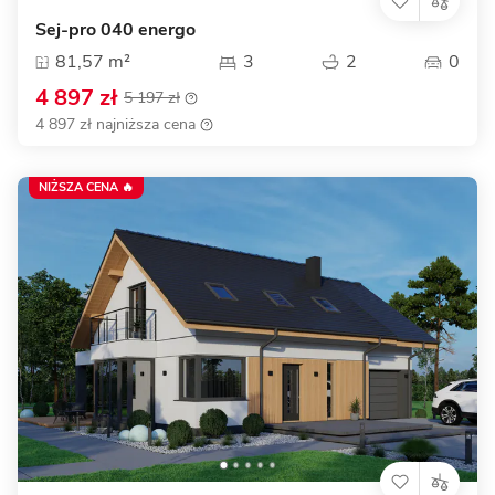
Sej-pro 040 energo
81,57 m²
3
2
0
4 897 zł
5 197 zł
4 897 zł najniższa cena
NIŻSZA CENA 🔥