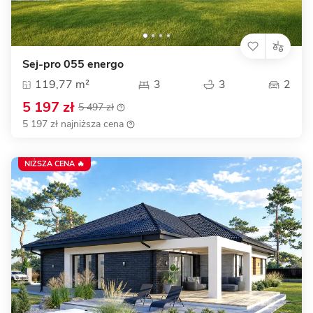
Sej-pro 055 energo
119,77 m²
3
3
2
5 197 zł
5 497 zł
5 197 zł najniższa cena
NIŻSZA CENA 🔥