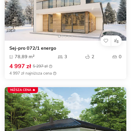
Sej-pro 072/1 energo
78,89 m²
3
2
0
4 997 zł
5 297 zł
4 997 zł najniższa cena
NIŻSZA CENA 🔥