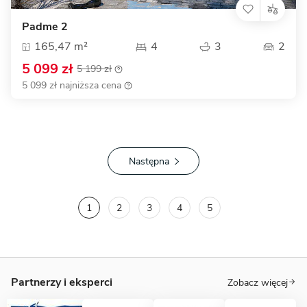
Padme 2
165,47 m²
4
3
2
5 099 zł
5 199 zł
5 099 zł najniższa cena
Następna
1
2
3
4
5
Partnerzy i eksperci
Zobacz więcej