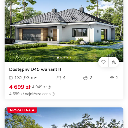
Dostępny D45 wariant II
132,93 m²
4
2
2
4 699 zł
4 949 zł
4 699 zł najniższa cena
NIŻSZA CENA 🔥