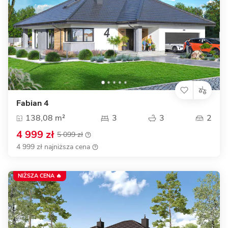
Fabian 4
138,08 m²
3
3
2
4 999 zł
5 099 zł
4 999 zł najniższa cena
NIŻSZA CENA 🔥