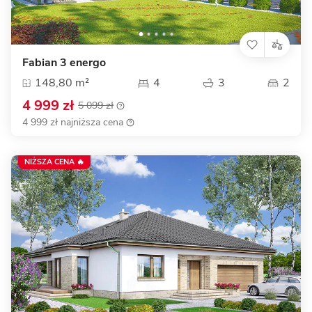
Fabian 3 energo
148,80 m²
4
3
2
4 999 zł
5 099 zł
4 999 zł najniższa cena
NIŻSZA CENA 🔥