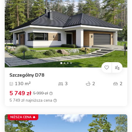
Szczególny D78
130 m²
3
2
2
5 749 zł
5 999 zł
5 749 zł najniższa cena
NIŻSZA CENA 🔥