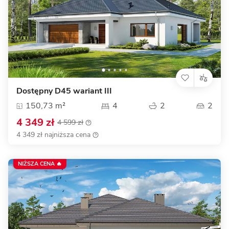
Dostępny D45 wariant III
150,73 m²
4
2
2
4 349 zł
4 599 zł
4 349 zł najniższa cena
NIŻSZA CENA 🔥