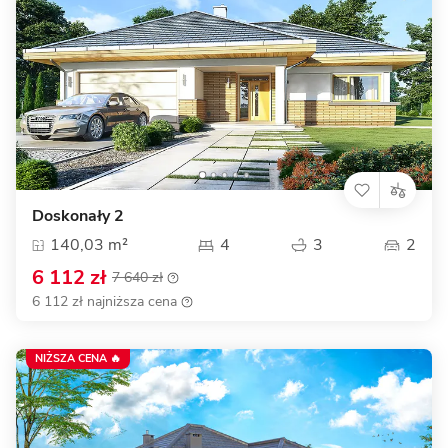
Doskonały 2
140,03 m²
4
3
2
6 112 zł
7 640 zł
6 112 zł najniższa cena
NIŻSZA CENA 🔥