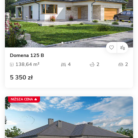
Domena 125 B
138,64 m²
4
2
2
5 350 zł
NIŻSZA CENA 🔥