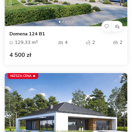
Domena 124 B1
129,33 m²
4
2
2
4 500 zł
NIŻSZA CENA 🔥