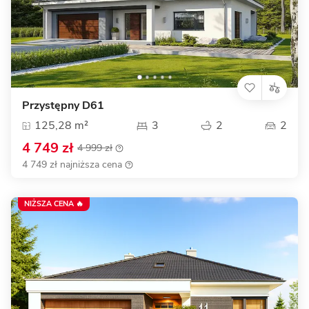
Przystępny D61
125,28 m²
3
2
2
4 749 zł
4 999 zł
4 749 zł najniższa cena
NIŻSZA CENA 🔥