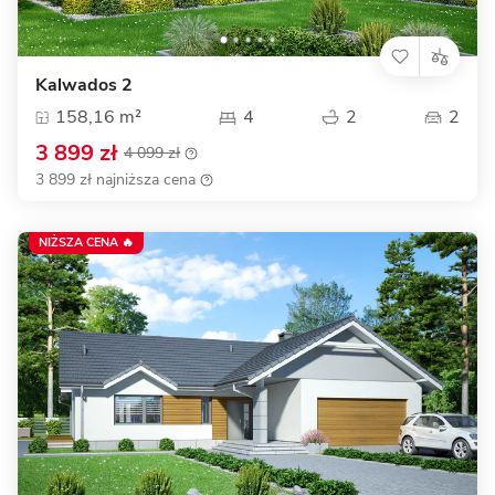
Kalwados 2
158,16 m²
4
2
2
3 899 zł
4 099 zł
3 899 zł najniższa cena
NIŻSZA CENA 🔥