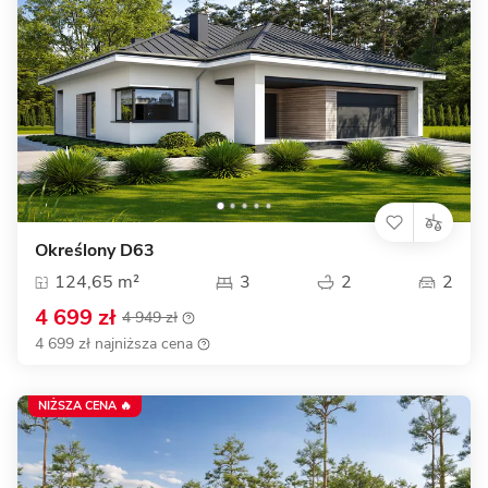
Określony D63
124,65 m²
3
2
2
4 699 zł
4 949 zł
4 699 zł najniższa cena
NIŻSZA CENA 🔥