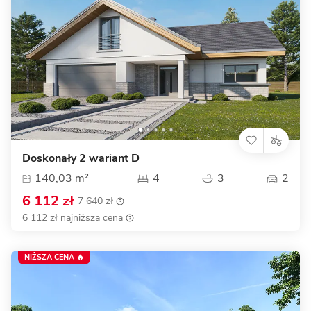
Doskonały 2 wariant D
140,03 m²
4
3
2
6 112 zł
7 640 zł
6 112 zł najniższa cena
NIŻSZA CENA 🔥