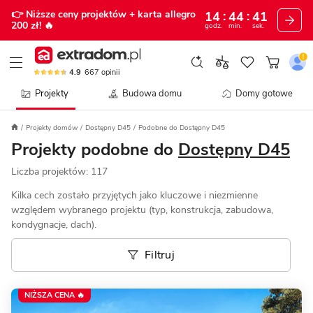
👉 Niższe ceny projektów
+ karta allegro
14
44
36
200 zł!
🔥
godz.
min.
sek.
4.9
667
opinii
Projekty
Budowa domu
Domy gotowe
Projekty domów
Dostępny D45
Podobne do Dostępny D45
Projekty podobne do
Dostępny D45
Liczba projektów:
117
Kilka cech zostało przyjętych jako kluczowe i niezmienne
względem wybranego projektu (typ, konstrukcja, zabudowa,
kondygnacje, dach).
Filtruj
NIŻSZA CENA 🔥