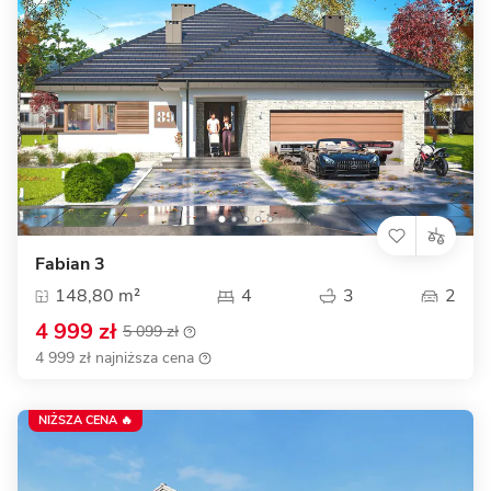
Fabian 3
148,80 m²
4
3
2
4 999 zł
5 099 zł
4 999 zł najniższa cena
NIŻSZA CENA 🔥