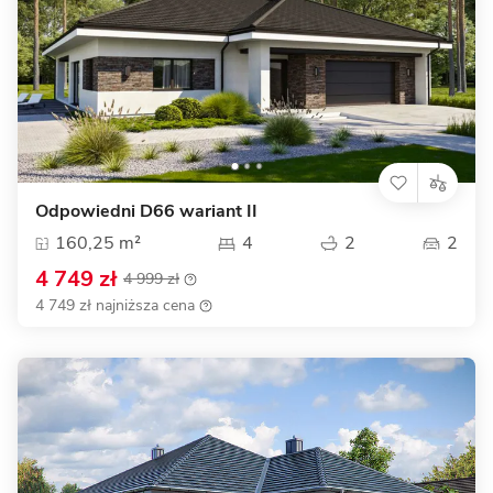
Odpowiedni D66 wariant II
160,25 m²
4
2
2
4 749 zł
4 999 zł
4 749 zł najniższa cena