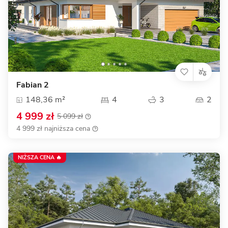
Fabian 2
148,36 m²
4
3
2
4 999 zł
5 099 zł
4 999 zł najniższa cena
NIŻSZA CENA 🔥