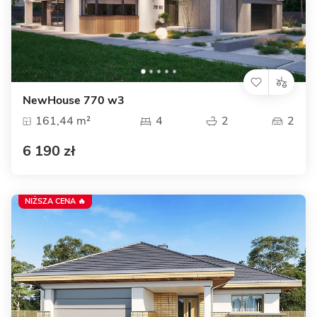
NewHouse 770 w3
161,44 m²
4
2
2
6 190 zł
NIŻSZA CENA 🔥