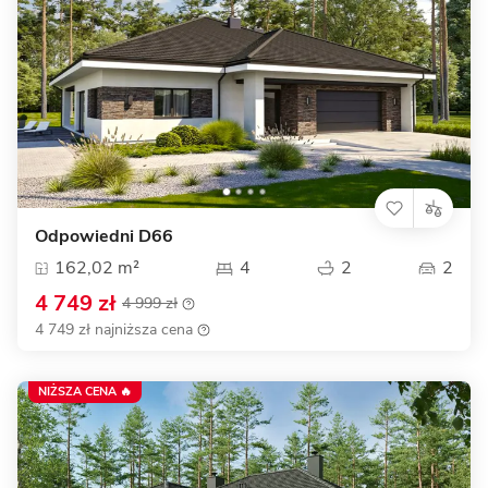
Odpowiedni D66
162,02 m²
4
2
2
4 749 zł
4 999 zł
4 749 zł najniższa cena
NIŻSZA CENA 🔥