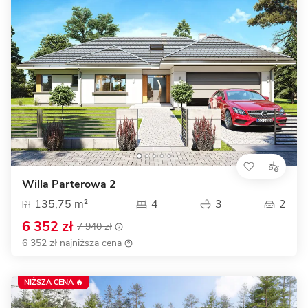
Willa Parterowa 2
135,75 m²
4
3
2
6 352 zł
7 940 zł
6 352 zł najniższa cena
NIŻSZA CENA 🔥