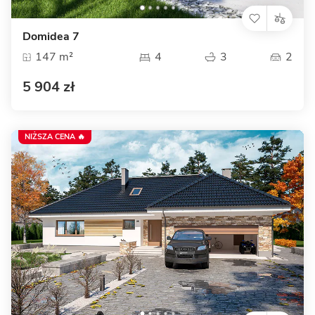
Domidea 7
147 m²
4
3
2
5 904 zł
NIŻSZA CENA 🔥