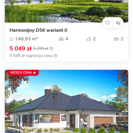
Harmonijny D56 wariant II
148,93 m²
4
2
2
5 049 zł
5 299 zł
5 049 zł najniższa cena
NIŻSZA CENA 🔥