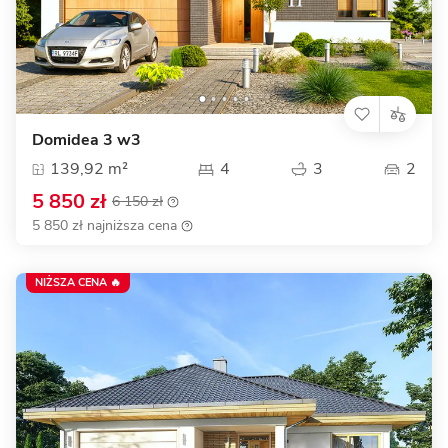
Domidea 3 w3
139,92 m²
4
3
2
5 850 zł
6 150 zł
5 850 zł najniższa cena
NIŻSZA CENA 🔥