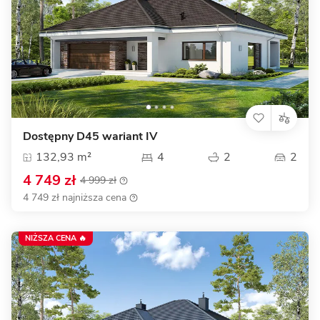
Dostępny D45 wariant IV
132,93 m²
4
2
2
4 749 zł
4 999 zł
4 749 zł najniższa cena
NIŻSZA CENA 🔥