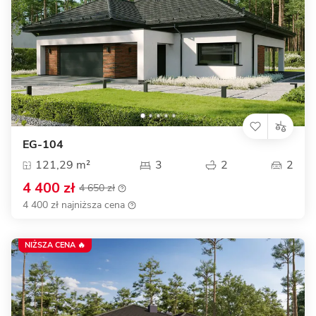
EG-104
121,29 m²
3
2
2
4 400 zł
4 650 zł
4 400 zł najniższa cena
NIŻSZA CENA 🔥