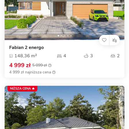
Fabian 2 energo
148,36 m²
4
3
2
4 999 zł
5 099 zł
4 999 zł najniższa cena
NIŻSZA CENA 🔥