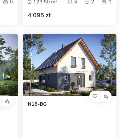
0
123,80 m²
4
2
0
4 095 zł
N18-BG