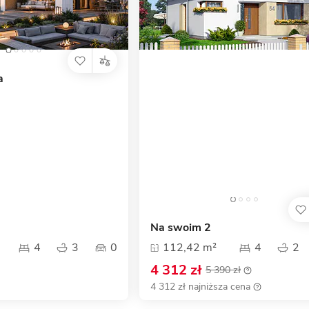
a
Na swoim 2
4
3
0
112,42 m²
4
2
4 312 zł
5 390 zł
4 312 zł najniższa cena