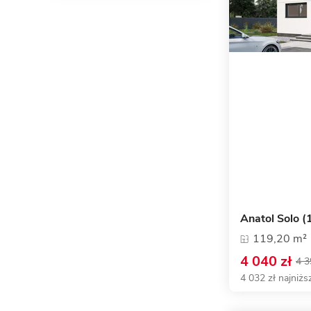
Anatol Solo (
119,20 m²
4 040 zł
4 3
4 032 zł najniżs