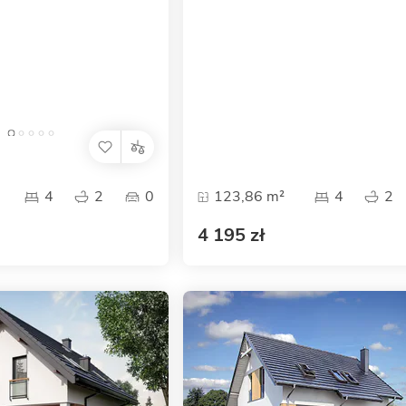
4
2
0
123,86 m²
4
2
4 195 zł