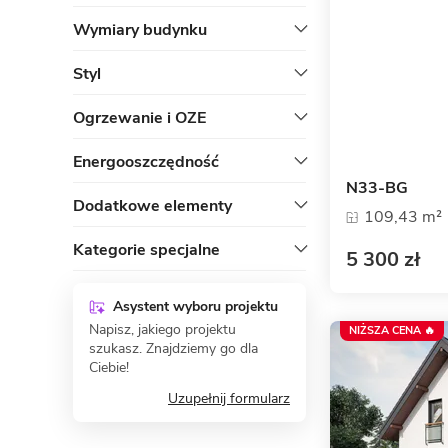
Wymiary budynku
Styl
Ogrzewanie i OZE
Energooszczędność
N33-BG
Dodatkowe elementy
109,43 m²
Kategorie specjalne
5 300 zł
Asystent wyboru projektu
Napisz, jakiego projektu
NIŻSZA CENA 🔥
szukasz. Znajdziemy go dla
Ciebie!
Uzupełnij formularz