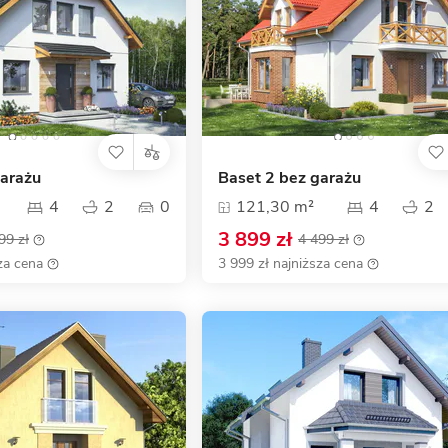
garażu
Baset 2 bez garażu
4
2
0
121,30 m²
4
2
3 899 zł
99 zł
4 499 zł
za cena
3 999 zł najniższa cena