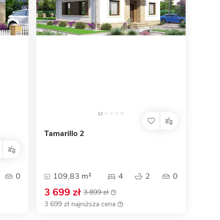
Dom pasywny
- co to znaczy
Tamarillo 2
0
109,83 m²
4
2
0
3 699 zł
3 899 zł
3 699 zł najniższa cena