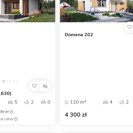
Domena 202
1630)
5
2
0
120 m²
4
2
90 zł
4 300 zł
za cena