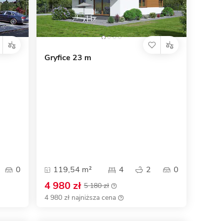
Gryfice 23 m
0
119,54 m²
4
2
0
4 980 zł
5 180 zł
4 980 zł najniższa cena