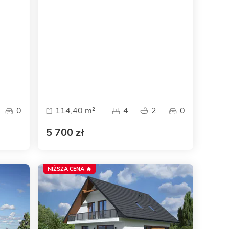
0
114,40 m²
4
2
0
5 700 zł
NIŻSZA CENA 🔥