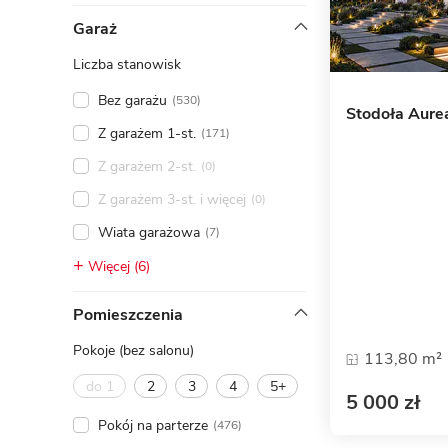
ENERGOOSZCZĘDNOŚĆ
PLEBISCYT EXTRAPROJEKT
Garaż
DODATKOWE ELEMENTY
AKADEMIA EXTRADOM.PL
Liczba stanowisk
BAZA WIEDZY
Zobacz wszystkie kategorie
Bez garażu
(530)
Stodoła Aure
Zobacz wszystkie porady
Z garażem 1-st.
(171)
Z garażem 2-st.
(0)
Z garażem 3-st. i więcej
(0)
Wiata garażowa
(7)
Więcej (6)
Pomieszczenia
Pokoje (bez salonu)
113,80 m²
do 1
2
3
4
5+
5 000 zł
Pokój na parterze
(476)