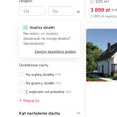
Długość
105 m²
3 899 zł
3 9
m
3 899 zł najniżs
Analiza działki
Nie wiesz, co możesz
zbudować na swojej działce?
Sprawdzimy!
Zamów bezpłatną analizę
Dodatkowe cechy
Na wąską działkę
(74)
Na granicy działki
(31)
Z wejściem od południa
(41)
Więcej (1)
Kąt nachylenia dachu