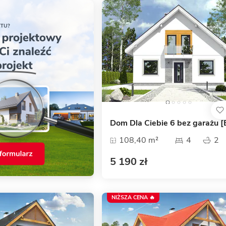
Dom Dla Ciebie 6 bez garażu [
108,40 m²
4
2
5 190 zł
NIŻSZA CENA 🔥