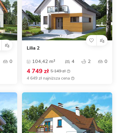
Lilia 2
0
104,42 m²
4
2
0
4 749 zł
5 149 zł
4 649 zł najniższa cena