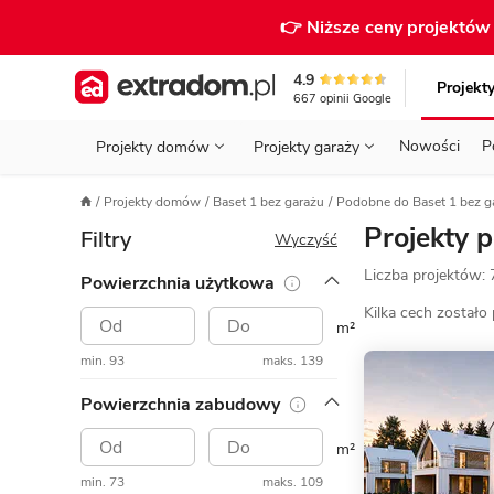
👉 Niższe ceny projektó
4.9
Projekt
667
opinii
Google
Nowości
P
Projekty domów
Projekty garaży
KONDYGNACJE
PRZED BUDOWĄ - ETAP 1
STANOWISKA
Projekty domów
Baset 1 bez garażu
Podobne do Baset 1 bez g
Projekty domów
Parterowe
Piętrowe
Projekty garaży
do 70 m²
Projekty 
Filtry
POWIERZCHNIA
WYBIERAM PROJEKT - ETAP 2
TYP
Wyczyść
Działka
Liczba projektów:
Powierzchnia użytkowa
GARAŻ
BUDUJĘ DOM - ETAP 3
DACH
Technol
Kilka cech zostało
DACH
URZĄDZAM DOM - ETAP 4
m²
Zobacz wszystkie kategorie
min. 93
maks. 139
KONSTRUKCJA
PRZEPISY I FORMALNOŚCI
Powierzchnia zabudowy
STYL
FINANSE I KOSZTY
m²
ZABUDOWA
OZE
min. 73
maks. 109