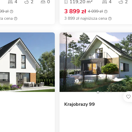
4
2
0
119,20 m²
4
2
3 899 zł
99 zł
4 099 zł
za cena
3 899 zł najniższa cena
Krajobrazy 99