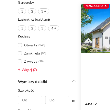
Garderoby
NIŻSZA CENA 🔥
1
2
3 +
Łazienki (z toaletami)
1
2
3
4 +
Kuchnia
Otwarta
(545)
Zamknięta
(90)
Z wyspą
(28)
Więcej (7)
Wymiary działki
Szerokość
m
Abel 2