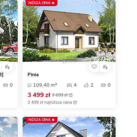
NIŻSZA CENA 🔥
B]
Pinia
0
109,40 m²
4
2
0
3 499 zł
3 699 zł
3 499 zł najniższa cena
NIŻSZA CENA 🔥