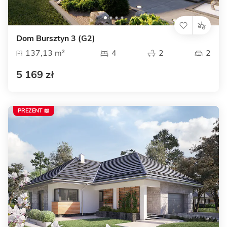
Dom Bursztyn 3 (G2)
137,13 m²
4
2
2
5 169 zł
PREZENT 📖