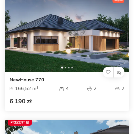
NewHouse 770
166,52 m²
4
2
2
6 190 zł
PREZENT 📖