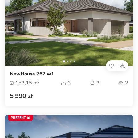
NewHouse 767 w1
153,15 m²
3
3
2
5 990 zł
PREZENT 📖