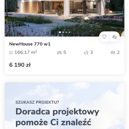
NewHouse 770 w1
166,17 m²
5
3
2
6 190 zł