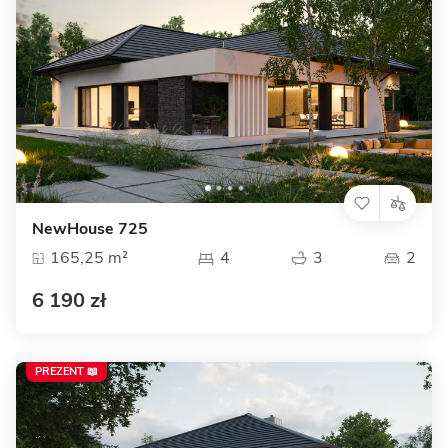
NewHouse 725
165,25 m²
4
3
2
6 190 zł
PREZENT 📖