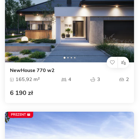
NewHouse 770 w2
165,92 m²
4
3
2
6 190 zł
PREZENT 📖