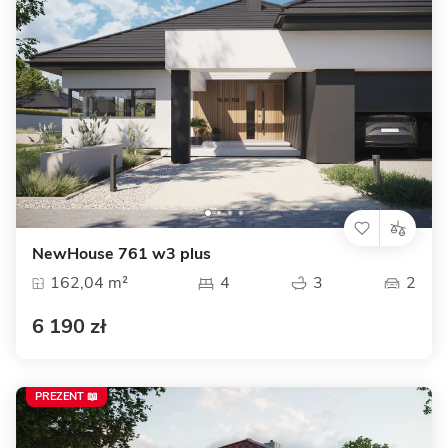
NewHouse 761 w3 plus
162,04 m²
4
3
2
6 190 zł
PREZENT 📖