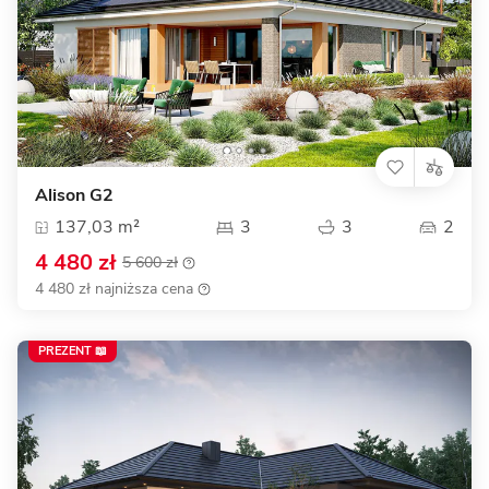
Alison G2
137,03 m²
3
3
2
4 480 zł
5 600 zł
4 480 zł najniższa cena
PREZENT 📖