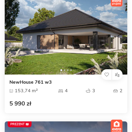
NewHouse 761 w3
153,74 m²
4
3
2
5 990 zł
PREZENT 📖