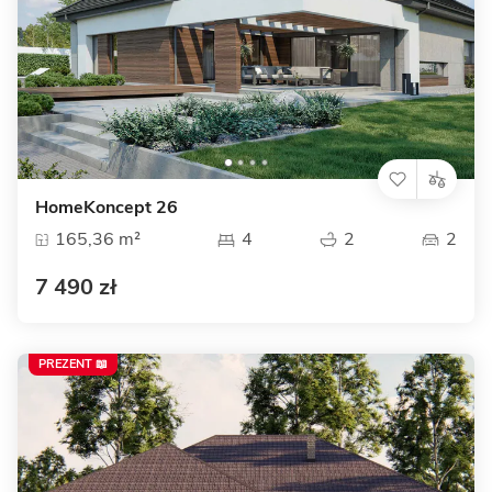
HomeKoncept 26
165,36 m²
4
2
2
7 490 zł
PREZENT 📖