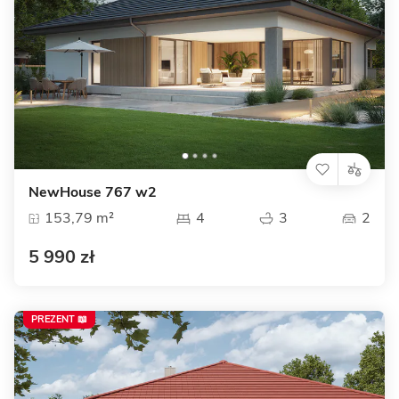
NewHouse 767 w2
153,79 m²
4
3
2
5 990 zł
PREZENT 📖