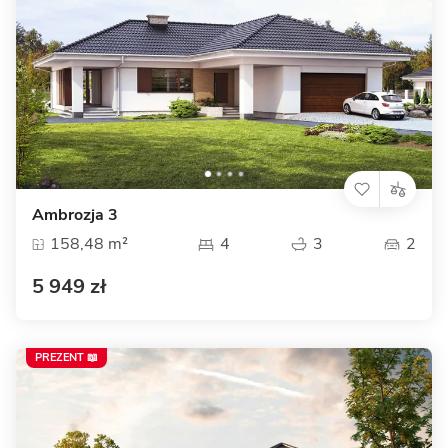
Ambrozja 3
158,48 m²
4
3
2
5 949 zł
PREZENT 📖