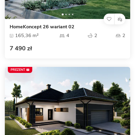
HomeKoncept 26 wariant 02
165,36 m²
4
2
2
7 490 zł
PREZENT 📖