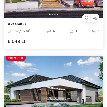
Aksamit 8
157,55 m²
4
3
2
6 049 zł
PREZENT 📖