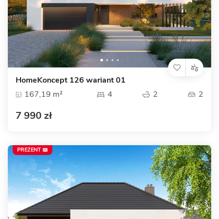
HomeKoncept 126 wariant 01
167,19 m²
4
2
2
7 990 zł
PREZENT 📖