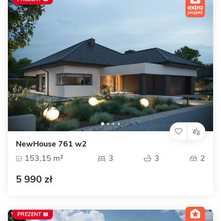
NewHouse 761 w2
153,15 m²
3
3
2
5 990 zł
PREZENT 📖