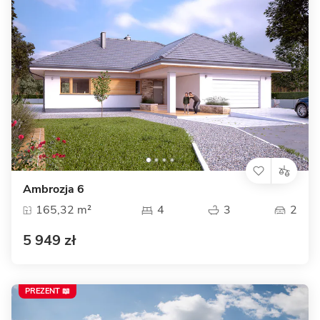
Ambrozja 6
165,32 m²
4
3
2
5 949 zł
PREZENT 📖