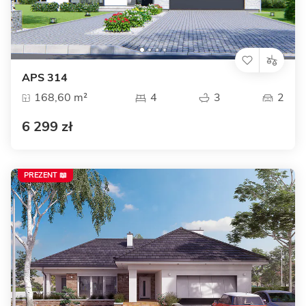
APS 314
168,60 m²
4
3
2
6 299 zł
PREZENT 📖