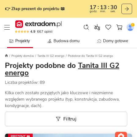
17
13
27
👉 Złap prezent do projektu 📖
godz.
min.
sek.
4.9
667
opinii
Projekty
Budowa domu
Domy gotowe
Projekty domów
Tanita III G2 energo
Podobne do Tanita III G2 energo
Projekty podobne do
Tanita III G2
energo
Liczba projektów:
89
Kilka cech zostało przyjętych jako kluczowe i niezmienne
względem wybranego projektu (typ, konstrukcja, zabudowa,
kondygnacje, dach).
Filtruj
PREZENT 📖