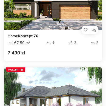
HomeKoncept 70
167,50 m²
4
3
2
7 490 zł
PREZENT 📖