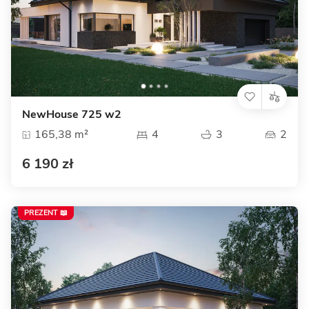
NewHouse 725 w2
165,38 m²
4
3
2
6 190 zł
PREZENT 📖