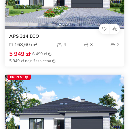
APS 314 ECO
168,60 m²
4
3
2
5 949 zł
6 499 zł
5 949 zł najniższa cena
PREZENT 📖