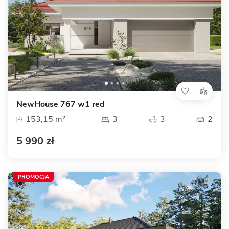
NewHouse 767 w1 red
153,15 m²
3
3
2
5 990 zł
PROMOCJA