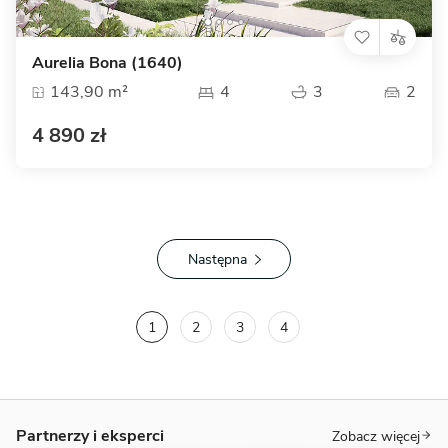
Aurelia Bona (1640)
143,90 m²
4
3
2
4 890 zł
Następna
1
2
3
4
Partnerzy i eksperci
Zobacz więcej