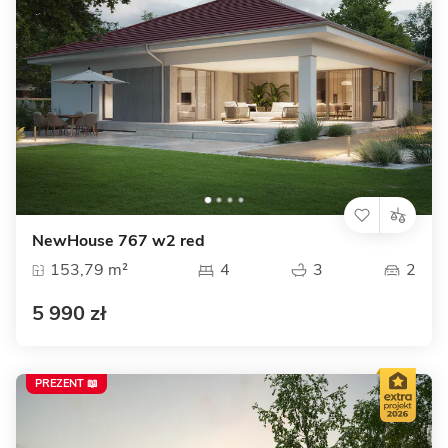
NewHouse 767 w2 red
153,79 m²
4
3
2
5 990 zł
PREZENT 📖