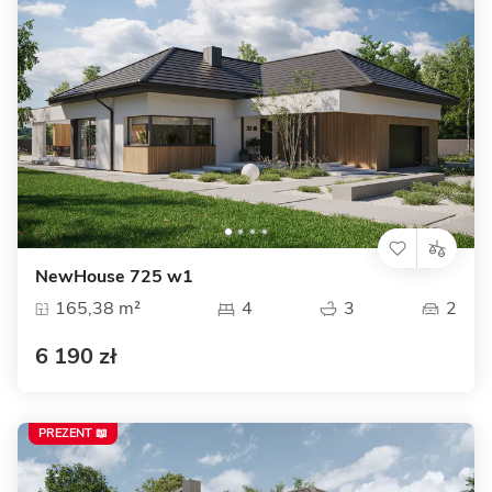
NewHouse 725 w1
165,38 m²
4
3
2
6 190 zł
PREZENT 📖