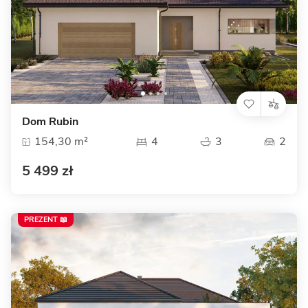
Dom Rubin
154,30 m²
4
3
2
5 499 zł
PREZENT 📖