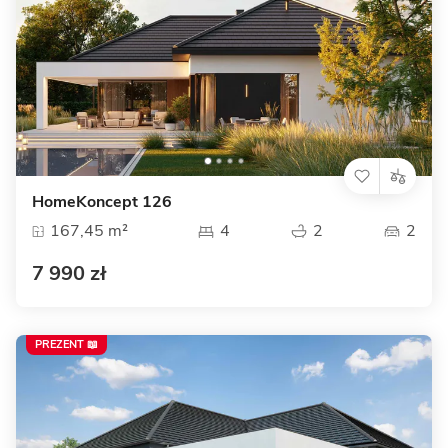
HomeKoncept 126
167,45 m²
4
2
2
7 990 zł
PREZENT 📖