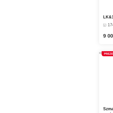
LK&
17
9 00
PREZE
Szma