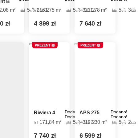
ant B
2,08 m²
5
2
161,75 m²
2
5
3
211,78 m²
2
5
3
0 zł
4 899 zł
7 640 zł
PREZENT 📖
PREZENT 📖
Dodano!
Dodano!
Riwiera 4
APS 275
Dodano!
Dodano!
171,84 m²
5
3
197,30 m²
2
5
2
7 740 zł
6 599 zł