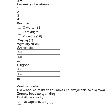
3 +
Łazienki (z toaletami)
1
2
3
4 +
Kuchnia
Otwarta
(91)
Zamknięta
(6)
Z wyspą
(16)
Więcej (7)
Wymiary działki
Szerokość
m
Długość
m
Analiza działki
Nie wiesz, co możesz zbudować na swojej działce? Sprawd
Zamów bezpłatną analizę
Dodatkowe cechy
Na wąską działkę
(0)