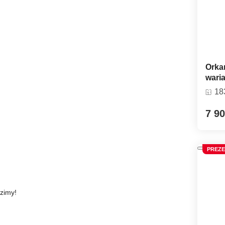
Orka
wari
18
7 90
PREZE
zimy!