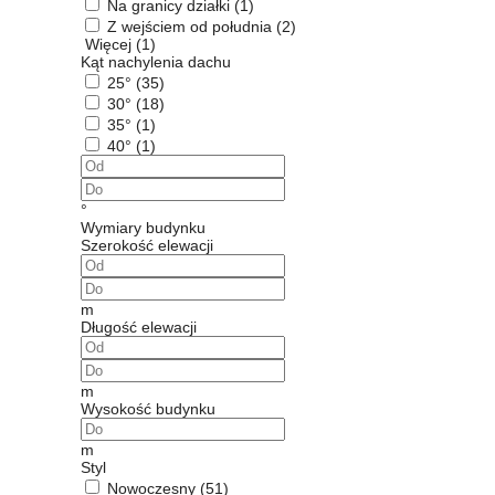
Na granicy działki
(1)
Z wejściem od południa
(2)
Więcej (1)
Kąt nachylenia dachu
25°
(35)
30°
(18)
35°
(1)
40°
(1)
°
Wymiary budynku
Szerokość elewacji
m
Długość elewacji
m
Wysokość budynku
m
Styl
Nowoczesny
(51)