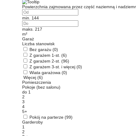
ENERGOOSZCZĘDNOŚĆ
PLEBISCYT EXTRAPROJEKT
Powierzchnia zajmowana przez część naziemną i nadziemną
DODATKOWE ELEMENTY
AKADEMIA EXTRADOM.PL
min. 144
BAZA WIEDZY
Zobacz wszystkie kategorie
maks. 217
m²
Zobacz wszystkie porady
Garaż
Liczba stanowisk
Bez garażu
(0)
Z garażem 1-st.
(6)
Z garażem 2-st.
(96)
Z garażem 3-st. i więcej
(0)
Wiata garażowa
(0)
Więcej (6)
Pomieszczenia
Pokoje (bez salonu)
do 1
2
3
4
5+
Pokój na parterze
(99)
Garderoby
1
2