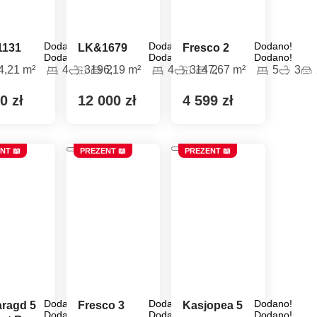
Dodano!
Dodano!
Dodano!
1131
LK&1679
Fresco 2
Dodano!
Dodano!
Dodano!
4,21 m²
4
3
196,19 m²
2
4
3
147,67 m²
2
5
3
0 zł
12 000 zł
4 599 zł
NT 📖
PREZENT 📖
PREZENT 📖
Dodano!
Dodano!
Dodano!
ragd 5
Fresco 3
Kasjopea 5
Dodano!
Dodano!
Dodano!