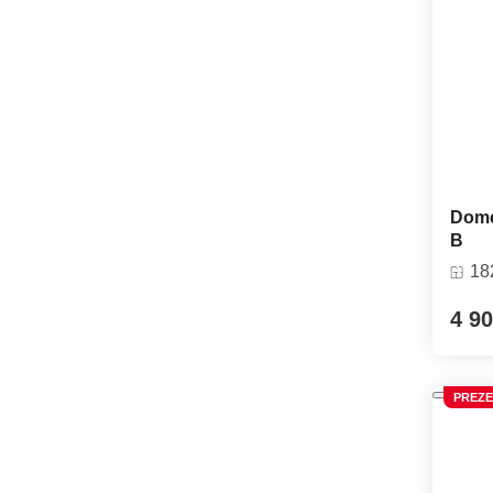
Dome
B
18
4 90
PREZE