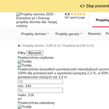
👉 Złap prezent
4.9
667
opinii
Google
Projekt
Nowości
P
Projekty domów
Projekty garaży
KONDYGNACJE
PRZED BUDOWĄ - ETAP 1
STANOWISKA
Projekty domów
AJR 21 A2
Podobne do AJR 21 A2
Projekty domów
Parterowe
Piętrowe
Projekty garaży
do 70 m²
POWIERZCHNIA
WYBIERAM PROJEKT - ETAP 2
TYP
Filtry
Wyczyść
Działka
Powierzchnia użytkowa
GARAŻ
BUDUJĘ DOM - ETAP 3
DACH
Techno
Powierzchnia wszystkich pomieszczeń mieszkalnych pomniejs
DACH
URZĄDZAM DOM - ETAP 4
100% dla pomieszczeń o wysokości powyżej 2,2 m, w 50% d
Zobacz wszystkie kategorie
pomieszczeń niższych niż 1,4 m.
KONSTRUKCJA
PRZEPISY I FORMALNOŚCI
min. 144
STYL
FINANSE I KOSZTY
maks. 216
m²
ZABUDOWA
OZE
Powierzchnia zabudowy