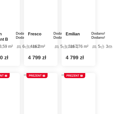
Dodano!
Dodano!
Dodano!
n
Fresco
Emilian
Dodano!
Dodano!
Dodano!
ant B
3,59 m²
6
4
162 m²
2
5
3
167,76 m²
2
5
3
0 zł
4 799 zł
4 799 zł
NT 📖
PREZENT 📖
PREZENT 📖