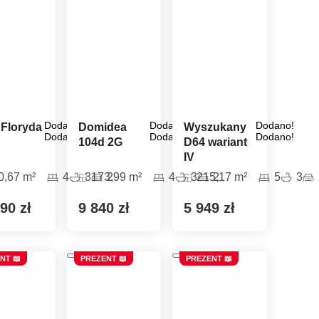
Dom pasywny
- co to znaczy
Dodano!
Dodano!
Dodano!
 Floryda
Domidea
Wyszukany
Dodano!
Dodano!
Dodano!
104d 2G
D64 wariant
IV
0,67 m²
4
3
173,99 m²
2
4
3
215,17 m²
2
5
3
90 zł
9 840 zł
5 949 zł
NT 📖
PREZENT 📖
PREZENT 📖