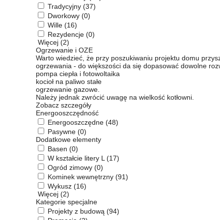
Tradycyjny
(37)
Dworkowy
(0)
Wille
(16)
Rezydencje
(0)
Więcej (2)
Ogrzewanie i OZE
Warto wiedzieć, że przy poszukiwaniu projektu domu przyszł
ogrzewania - do większości da się dopasować dowolne rozwią
pompa ciepła i fotowoltaika
kocioł na paliwo stałe
ogrzewanie gazowe.
Należy jednak zwrócić uwagę na wielkość kotłowni.
Zobacz szczegóły
Energooszczędność
Energooszczędne
(48)
Pasywne
(0)
Dodatkowe elementy
Basen
(0)
W kształcie litery L
(17)
Ogród zimowy
(0)
Kominek wewnętrzny
(91)
Wykusz
(16)
Więcej (2)
Kategorie specjalne
Projekty z budową
(94)