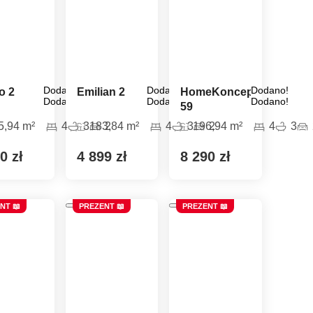
Dodano!
Dodano!
Dodano!
o 2
Emilian 2
HomeKoncept
Dodano!
Dodano!
Dodano!
59
5,94 m²
4
3
183,84 m²
2
4
3
196,94 m²
2
4
3
0 zł
4 899 zł
8 290 zł
NT 📖
PREZENT 📖
PREZENT 📖