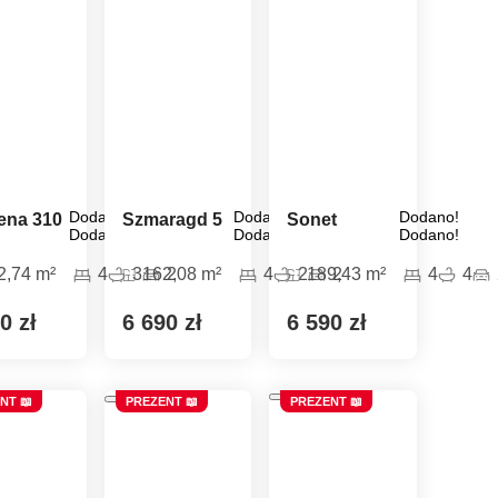
Dodano!
Dodano!
Dodano!
na 310
Szmaragd 5
Sonet
Dodano!
Dodano!
Dodano!
2,74 m²
4
3
162,08 m²
2
4
2
189,43 m²
2
4
4
0 zł
6 690 zł
6 590 zł
NT 📖
PREZENT 📖
PREZENT 📖