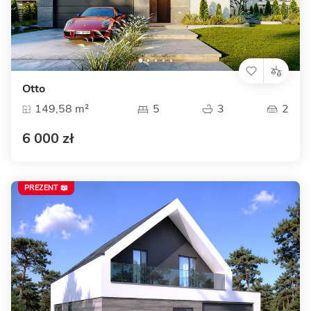
Otto
149,58 m²
5
3
2
6 000 zł
PREZENT 📖