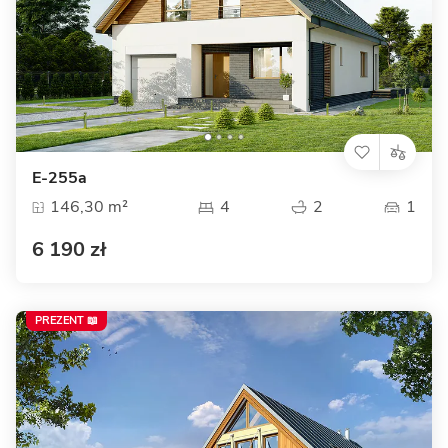
E-255a
146,30 m²
4
2
1
6 190 zł
PREZENT 📖