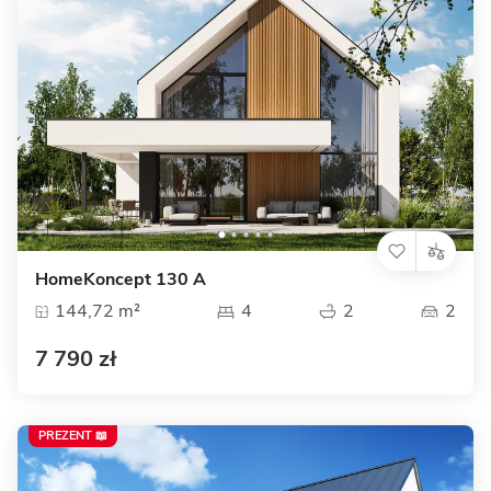
HomeKoncept 130 A
144,72 m²
4
2
2
7 790 zł
PREZENT 📖