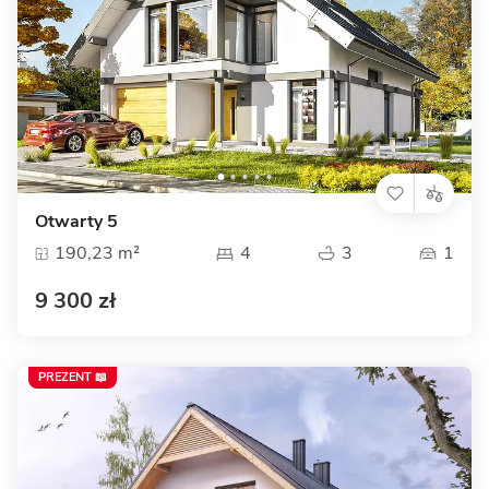
Otwarty 5
190,23 m²
4
3
1
9 300 zł
PREZENT 📖