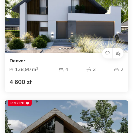
Denver
138,90 m²
4
3
2
4 600 zł
PREZENT 📖