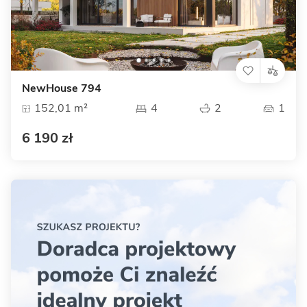
NewHouse 794
152,01 m²
4
2
1
6 190 zł