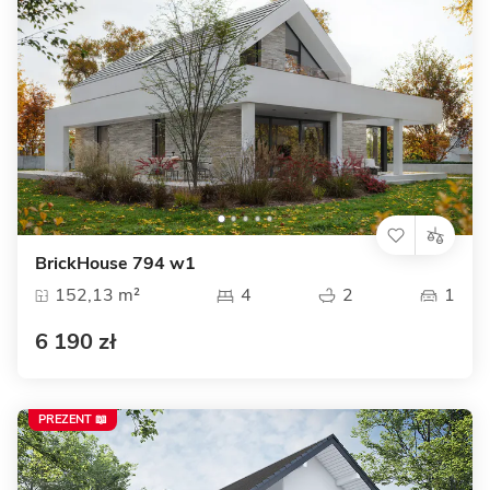
BrickHouse 794 w1
152,13 m²
4
2
1
6 190 zł
PREZENT 📖