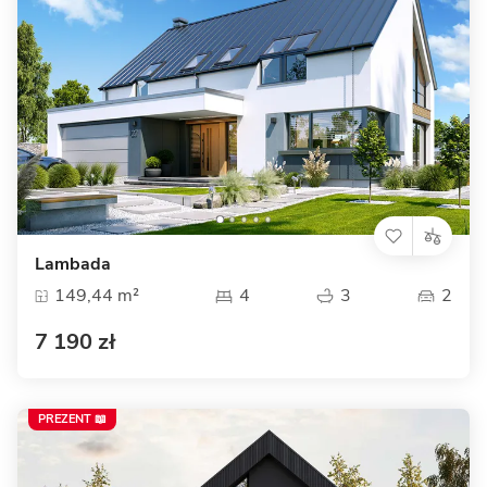
Lambada
149,44 m²
4
3
2
7 190 zł
PREZENT 📖