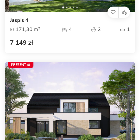
Jaspis 4
171,30 m²
4
2
1
7 149 zł
PREZENT 📖