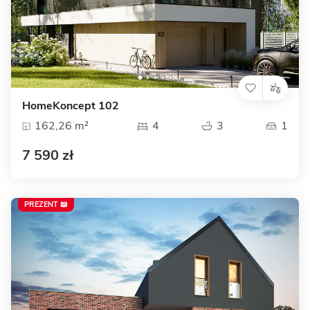
HomeKoncept 102
162,26 m²
4
3
1
7 590 zł
PREZENT 📖