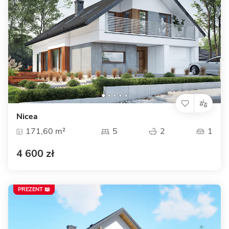
Nicea
171,60 m²
5
2
1
4 600 zł
PREZENT 📖