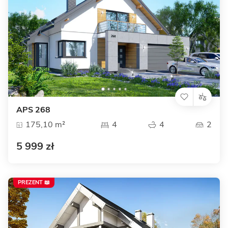
APS 268
175,10 m²
4
4
2
5 999 zł
PREZENT 📖