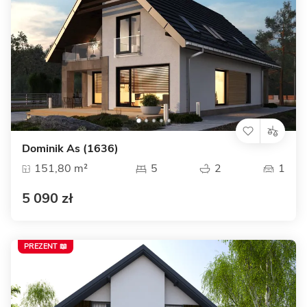
Dominik As (1636)
151,80 m²
5
2
1
5 090 zł
PREZENT 📖