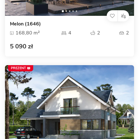
Melon (1646)
168,80 m²
4
2
2
5 090 zł
PREZENT 📖