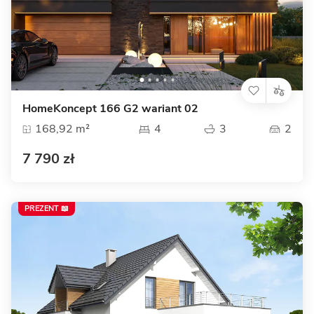
HomeKoncept 166 G2 wariant 02
168,92 m²
4
3
2
7 790 zł
PREZENT 📖