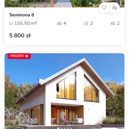
Senimona 8
155,50 m²
4
2
2
5 800 zł
PREZENT 📖