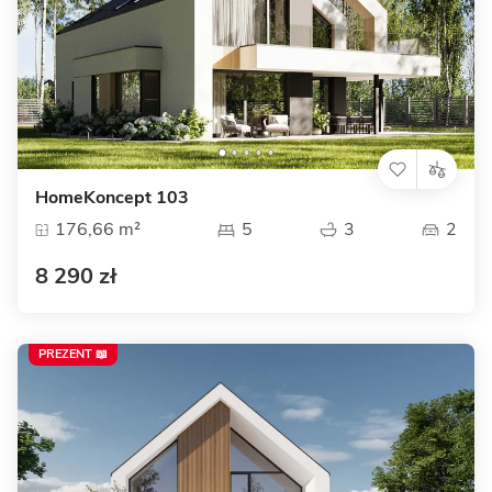
HomeKoncept 103
176,66 m²
5
3
2
8 290 zł
PREZENT 📖