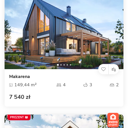
Makarena
149,44 m²
4
3
2
7 540 zł
PREZENT 📖