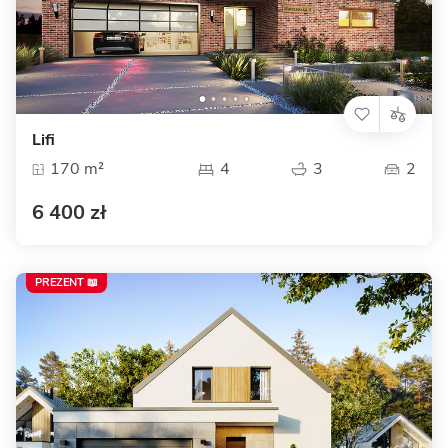
Lifi
170 m²
4
3
2
6 400 zł
PREZENT 📖