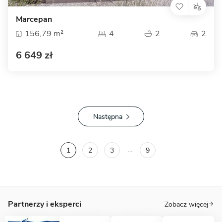
Marcepan
156,79 m²
4
2
2
6 649 zł
Następna
...
1
2
3
9
Partnerzy i eksperci
Zobacz więcej