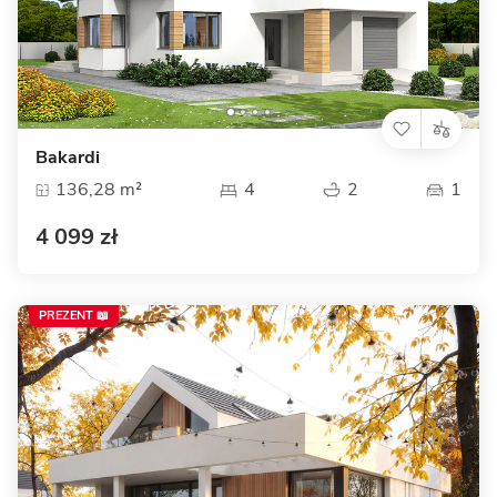
Bakardi
136,28 m²
4
2
1
4 099 zł
PREZENT 📖