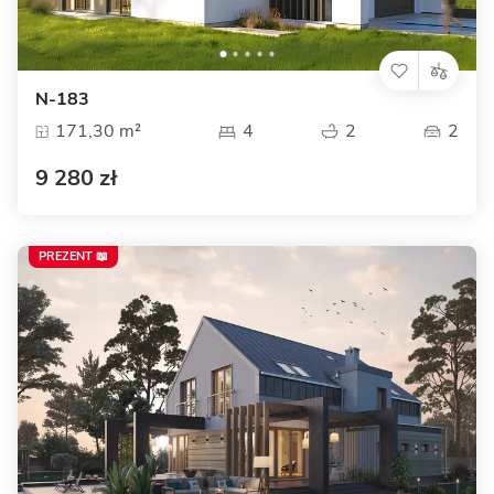
N-183
171,30 m²
4
2
2
9 280 zł
PREZENT 📖