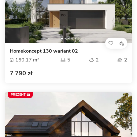
Homekoncept 130 wariant 02
160,17 m²
5
2
2
7 790 zł
PREZENT 📖