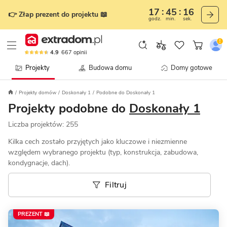
17
45
13
👉 Złap prezent do projektu 📖
godz.
min.
sek.
4.9
667
opinii
Projekty
Budowa domu
Domy gotowe
Projekty domów
Doskonały 1
Podobne do Doskonały 1
Projekty podobne do
Doskonały 1
Liczba projektów:
255
Kilka cech zostało przyjętych jako kluczowe i niezmienne
względem wybranego projektu (typ, konstrukcja, zabudowa,
kondygnacje, dach).
Filtruj
PREZENT 📖