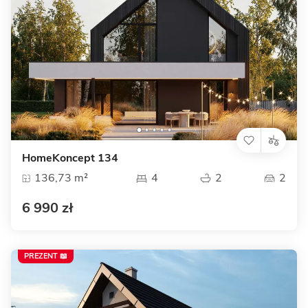
HomeKoncept 134
136,73 m²
4
2
2
6 990 zł
PREZENT 📖