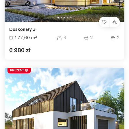
Doskonały 3
177,60 m²
4
2
2
6 980 zł
PREZENT 📖