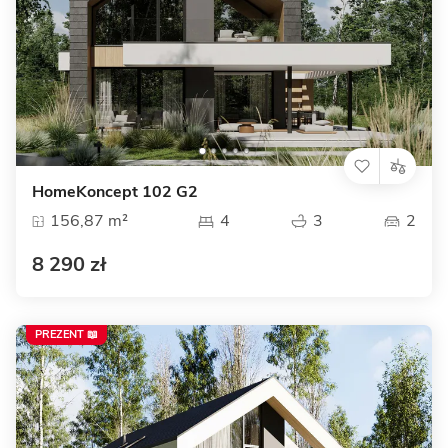
HomeKoncept 102 G2
156,87 m²
4
3
2
8 290 zł
PREZENT 📖