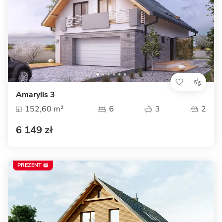
Amarylis 3
152,60 m²
6
3
2
6 149 zł
PREZENT 📖