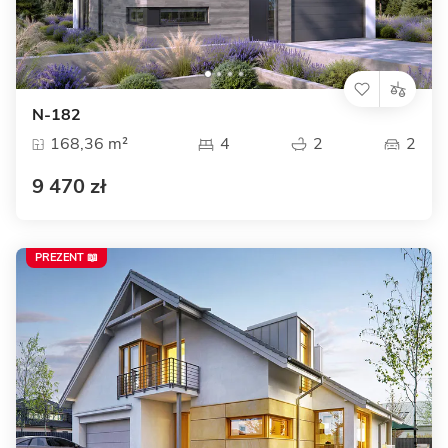
N-182
168,36 m²
4
2
2
9 470 zł
PREZENT 📖