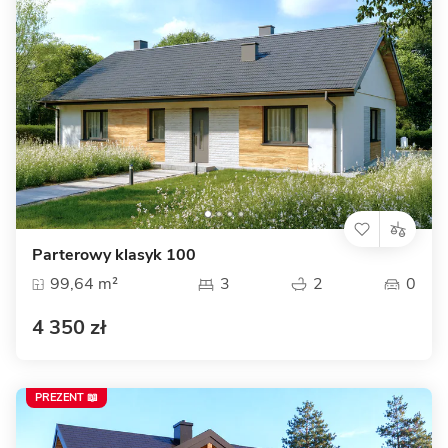
Parterowy klasyk 100
99,64 m²
3
2
0
4 350 zł
PREZENT 📖