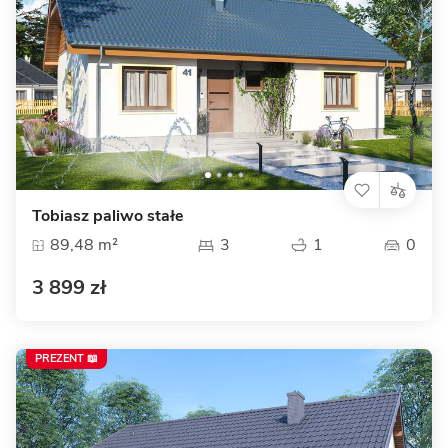
Tobiasz paliwo stałe
89,48 m²
3
1
0
3 899 zł
PREZENT 📖