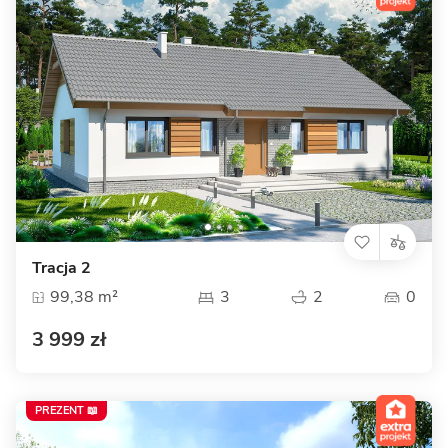
Tracja 2
99,38 m²
3
2
0
3 999 zł
PREZENT 📖