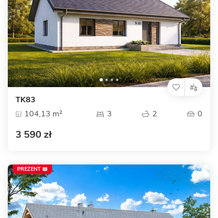
TK83
104,13 m²
3
2
0
3 590 zł
PREZENT 📖