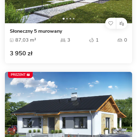
Słoneczny 5 murowany
87,03 m²
3
1
0
3 950 zł
PREZENT 📖