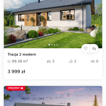
Tracja 2 modern
99,38 m²
3
2
0
3 999 zł
PREZENT 📖