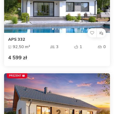
APS 332
92,50 m²
3
1
0
4 599 zł
PREZENT 📖