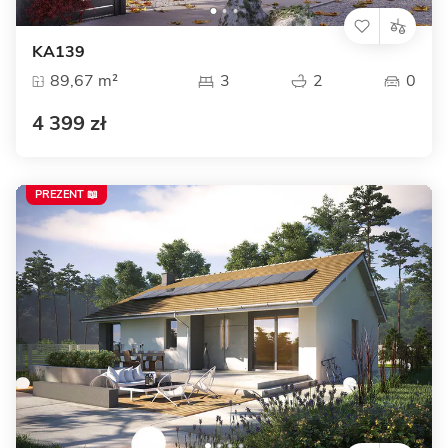
KA139
89,67 m²
3
2
0
4 399 zł
PREZENT 📖