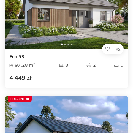
Eco 53
97,28 m²
3
2
0
4 449 zł
PREZENT 📖