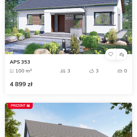
APS 353
100 m²
3
3
0
4 899 zł
PREZENT 📖