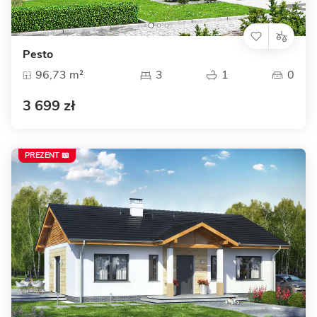
Pesto
96,73 m²
3
1
0
3 699 zł
PREZENT 📖