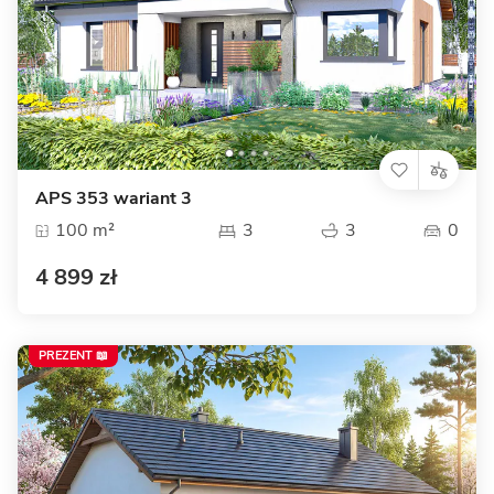
APS 353 wariant 3
100 m²
3
3
0
4 899 zł
PREZENT 📖