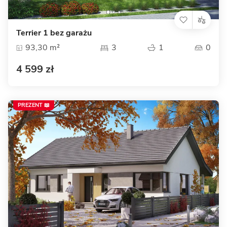
Terrier 1 bez garażu
93,30 m²
3
1
0
4 599 zł
PREZENT 📖