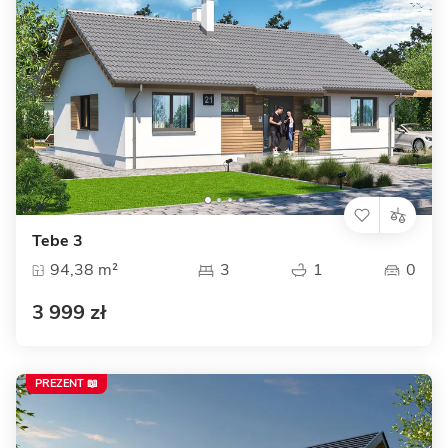
Tebe 3
94,38 m²
3
1
0
3 999 zł
PREZENT 📖