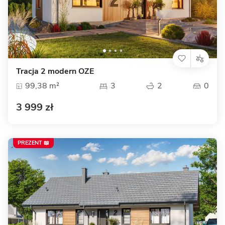
Tracja 2 modern OZE
99,38 m²
3
2
0
3 999 zł
PREZENT 📖