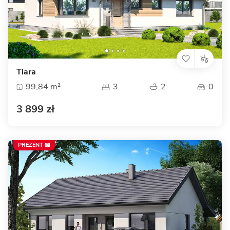
Tiara
99,84 m²
3
2
0
3 899 zł
PREZENT 📖