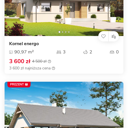
Kornel energo
90,97 m²
3
2
0
3 600 zł
4 500 zł
3 600 zł najniższa cena
PREZENT 📖