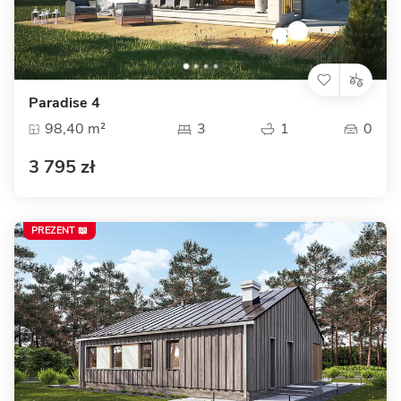
Paradise 4
98,40 m²
3
1
0
3 795 zł
PREZENT 📖