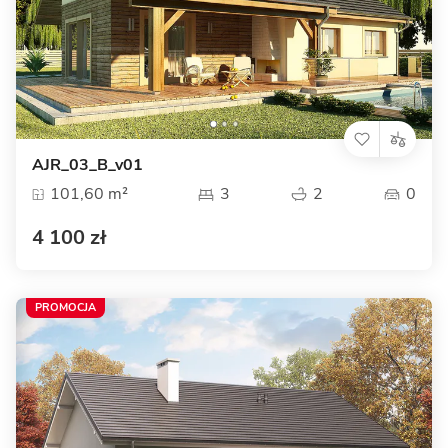
AJR_03_B_v01
101,60 m²
3
2
0
4 100 zł
PROMOCJA