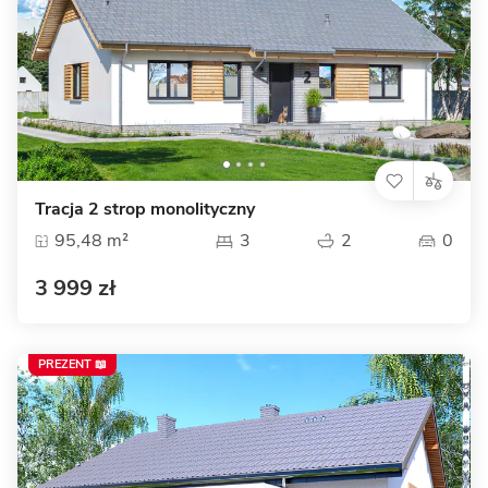
Tracja 2 strop monolityczny
95,48 m²
3
2
0
3 999 zł
PREZENT 📖