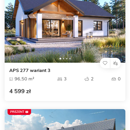
APS 277 wariant 3
96,50 m²
3
2
0
4 599 zł
PREZENT 📖