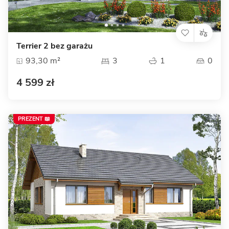
Terrier 2 bez garażu
93,30 m²
3
1
0
4 599 zł
PREZENT 📖