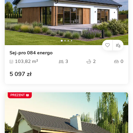
Sej-pro 084 energo
103,82 m²
3
2
0
5 097 zł
PREZENT 📖