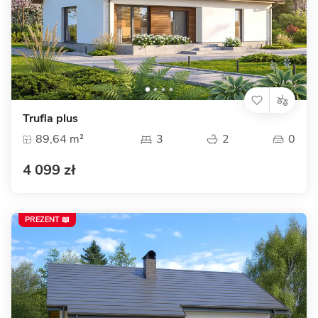
Trufla plus
89,64 m²
3
2
0
4 099 zł
PREZENT 📖