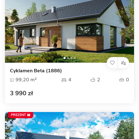
Cyklamen Beta (1886)
99,20 m²
4
2
0
3 990 zł
PREZENT 📖