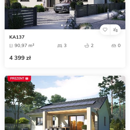
KA137
90,97 m²
3
2
0
4 399 zł
PREZENT 📖