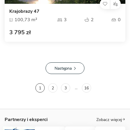
Krajobrazy 47
100,73 m²
3
2
0
3 795 zł
Następna
...
1
2
3
16
Partnerzy i eksperci
Zobacz więcej