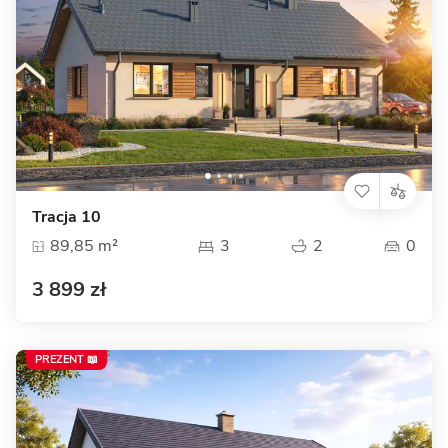
Tracja 10
89,85 m²
3
2
0
3 899 zł
PREZENT 📖