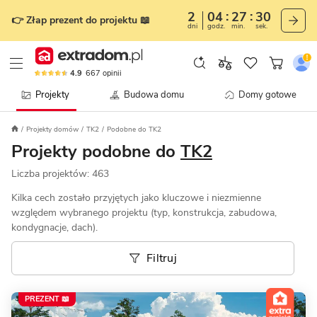
2
04
27
27
👉 Złap prezent do projektu 📖
dni
godz.
min.
sek.
4.9
667
opinii
Projekty
Budowa domu
Domy gotowe
Projekty domów
TK2
Podobne do TK2
Projekty podobne do
TK2
Liczba projektów:
463
Kilka cech zostało przyjętych jako kluczowe i niezmienne
względem wybranego projektu (typ, konstrukcja, zabudowa,
kondygnacje, dach).
Filtruj
PREZENT 📖