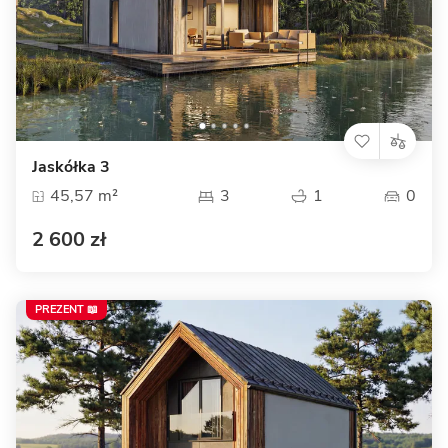
Jaskółka 3
45,57 m²
3
1
0
2 600 zł
PREZENT 📖