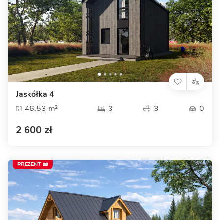
Jaskółka 4
46,53 m²
3
3
0
2 600 zł
PREZENT 📖