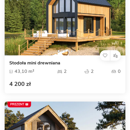
Stodoła mini drewniana
43,10 m²
2
2
0
4 200 zł
PREZENT 📖