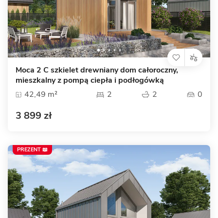
Moca 2 C szkielet drewniany dom całoroczny,
mieszkalny z pompą ciepła i podłogówką
42,49 m²
2
2
0
3 899 zł
PREZENT 📖