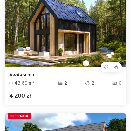
Stodoła mini
43,60 m²
2
2
0
4 200 zł
PREZENT 📖