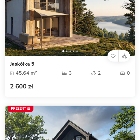
Jaskółka 5
45,64 m²
3
2
0
2 600 zł
PREZENT 📖