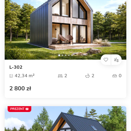
L-302
42,34 m²
2
2
0
2 800 zł
PREZENT 📖