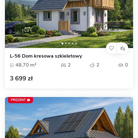
L-56 Dom kresowa szkieletowy
48,70 m²
2
2
0
3 699 zł
PREZENT 📖