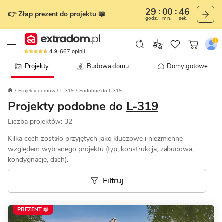
29
00
43
👉 Złap prezent do projektu 📖
godz.
min.
sek.
4.9
667
opinii
Projekty
Budowa domu
Domy gotowe
Projekty domów
L-319
Podobne do L-319
Projekty podobne do
L-319
Liczba projektów:
32
Kilka cech zostało przyjętych jako kluczowe i niezmienne
względem wybranego projektu (typ, konstrukcja, zabudowa,
kondygnacje, dach).
Filtruj
PREZENT 📖