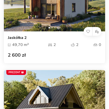
Jaskółka 2
49,70 m²
2
2
0
2 600 zł
PREZENT 📖