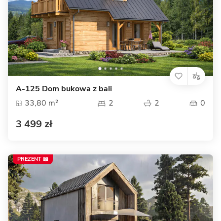
A-125 Dom bukowa z bali
33,80 m²
2
2
0
3 499 zł
PREZENT 📖