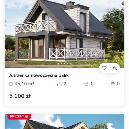
Jutrzenka nowoczesna balik
45,10 m²
2
1
0
5 100 zł
PREZENT 📖