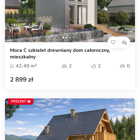
Moca C szkielet drewniany dom całoroczny,
mieszkalny
42,49 m²
2
2
0
2 899 zł
PREZENT 📖