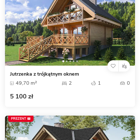
Jutrzenka z trójkątnym oknem
49,70 m²
2
1
0
5 100 zł
PREZENT 📖