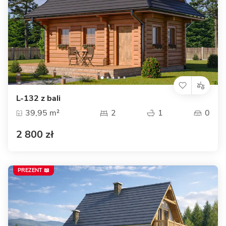
L-132 z bali
39,95 m²
2
1
0
2 800 zł
PREZENT 📖