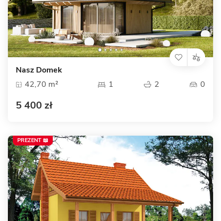
Nasz Domek
42,70 m²
1
2
0
5 400 zł
PREZENT 📖