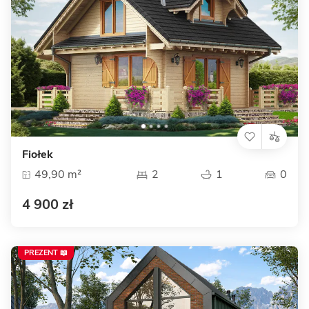
Fiołek
49,90 m²
2
1
0
4 900 zł
PREZENT 📖