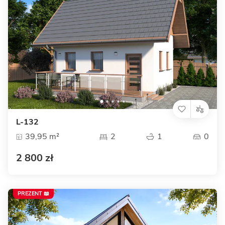
L-132
39,95 m²
2
1
0
2 800 zł
PREZENT 📖