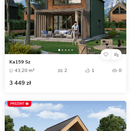
Ka159 Sz
43,20 m²
2
1
0
3 449 zł
PREZENT 📖