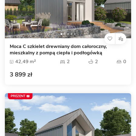
Moca C szkielet drewniany dom całoroczny,
mieszkalny z pompą ciepła i podłogówką
42,49 m²
2
2
0
3 899 zł
PREZENT 📖