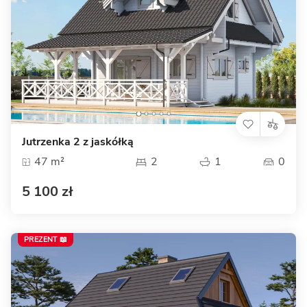
Jutrzenka 2 z jaskółką
47 m²
2
1
0
5 100 zł
PREZENT 📖