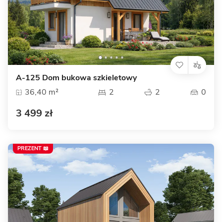
A-125 Dom bukowa szkieletowy
36,40 m²
2
2
0
3 499 zł
PREZENT 📖