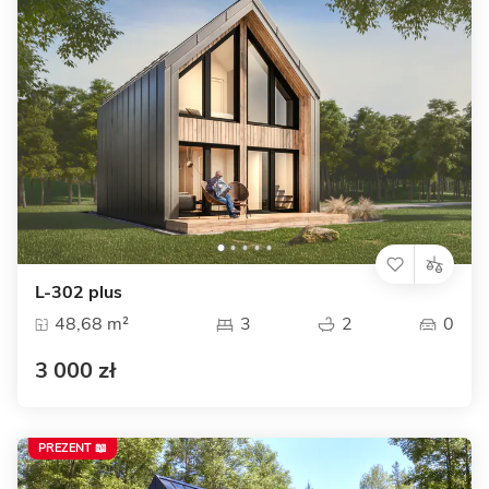
L-302 plus
48,68 m²
3
2
0
3 000 zł
PREZENT 📖