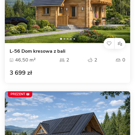
L-56 Dom kresowa z bali
46,50 m²
2
2
0
3 699 zł
PREZENT 📖