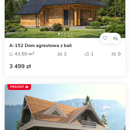
A-152 Dom agrestowa z bali
43,50 m²
2
1
0
3 499 zł
PREZENT 📖