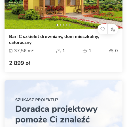
Bari C szkielet drewniany, dom mieszkalny,
całoroczny
37,56 m²
1
1
0
2 899 zł