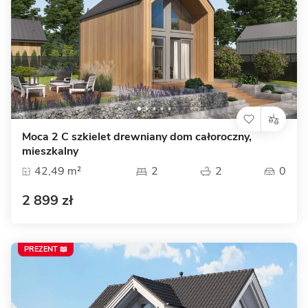
Moca 2 C szkielet drewniany dom całoroczny,
mieszkalny
42,49 m²
2
2
0
2 899 zł
PREZENT 📖