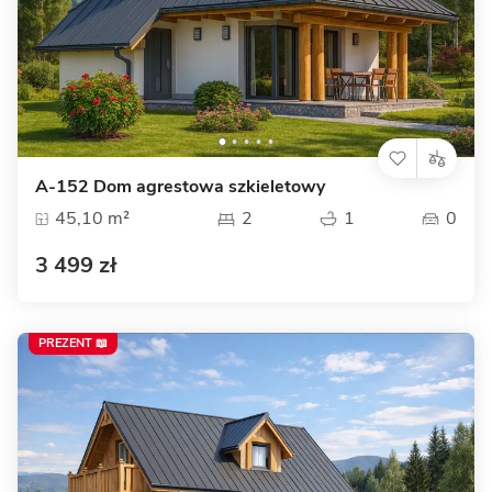
A-152 Dom agrestowa szkieletowy
45,10 m²
2
1
0
3 499 zł
PREZENT 📖