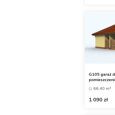
G105 garaż 
pomieszczen
66,40 m²
1 090 zł