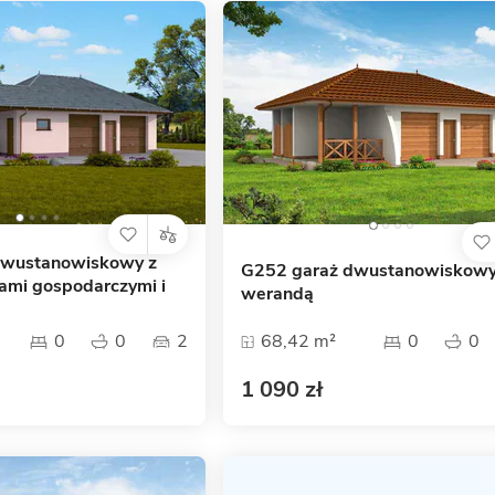
dwustanowiskowy z
G252 garaż dwustanowiskowy
ami gospodarczymi i
werandą
0
0
2
68,42 m²
0
0
1 090 zł