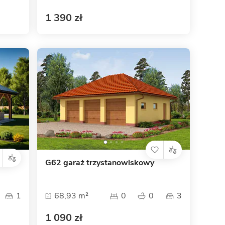
1 390 zł
G62 garaż trzystanowiskowy
1
68,93 m²
0
0
3
1 090 zł