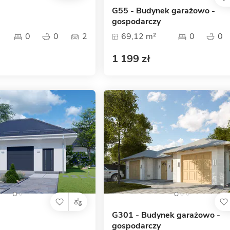
G55 - Budynek garażowo -
gospodarczy
0
0
2
69,12 m²
0
0
1 199 zł
G301 - Budynek garażowo -
gospodarczy