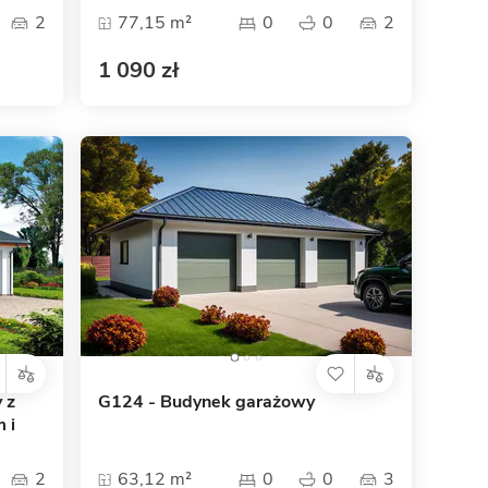
2
77,15 m²
0
0
2
1 090 zł
 z
G124 - Budynek garażowy
 i
2
63,12 m²
0
0
3