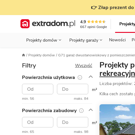
👉 Złap prezent do 
4.9
Projekt
667
opinii
Google
Nowości
P
Projekty domów
Projekty garaży
KONDYGNACJE
PRZED BUDOWĄ - ETAP 1
STANOWISKA
Projekty domów
G71 garaż dwustanowiskowy z pomieszczenie
Projekty domów
Parterowe
Piętrowe
Projekty garaży
do 70 m²
Projekty 
Filtry
POWIERZCHNIA
WYBIERAM PROJEKT - ETAP 2
TYP
Wyczyść
Działka
rekreacyj
Powierzchnia użytkowa
GARAŻ
BUDUJĘ DOM - ETAP 3
DACH
Liczba projektów:
Technol
DACH
URZĄDZAM DOM - ETAP 4
m²
Zobacz wszystkie kategorie
Kilka cech zostało
min. 56
maks. 84
KONSTRUKCJA
PRZEPISY I FORMALNOŚCI
Powierzchnia zabudowy
STYL
FINANSE I KOSZTY
m²
ZABUDOWA
OZE
min. 65
maks. 98