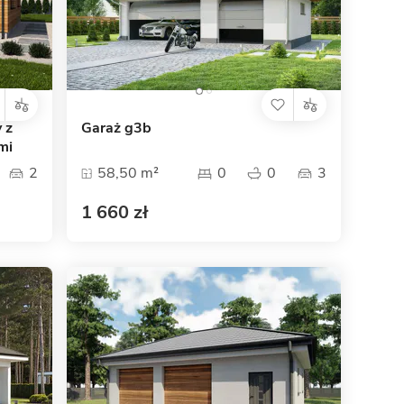
Dom pasywny
- co to znaczy
 z
Garaż g3b
mi
2
58,50 m²
0
0
3
1 660 zł