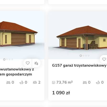
G157 garaż trzystanowiskowy
dwustanowiskowy z
iem gospodarczym
0
0
2
73,76 m²
0
0
1 090 zł