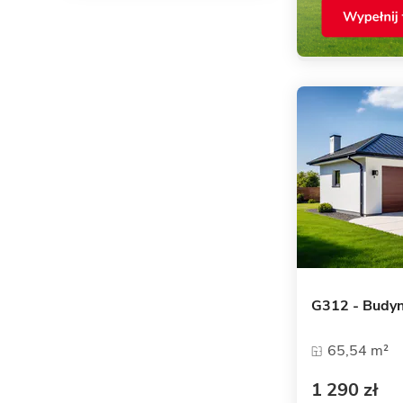
G312 - Budy
65,54 m²
1 290 zł