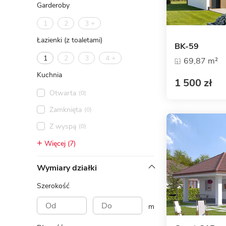
Garderoby
1
2
3 +
Łazienki (z toaletami)
BK-59
1
2
3
4 +
69,87 m²
Kuchnia
1 500 zł
Otwarta
(0)
Zamknięta
(0)
Z wyspą
(0)
Więcej (7)
Wymiary działki
Szerokość
m