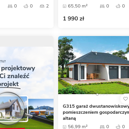
0
0
2
65,50 m²
0
0
1 990 zł
G315 garaż dwustanowiskowy
pomieszczeniem gospodarczym
altaną
56,99 m²
0
0