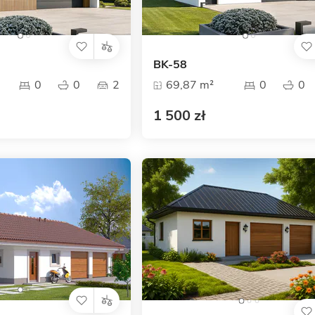
BK-58
0
0
2
69,87 m²
0
0
1 500 zł