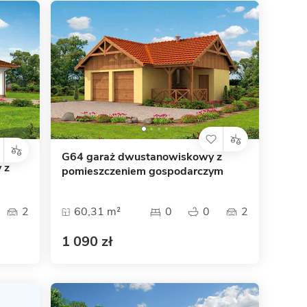
G64 garaż dwustanowiskowy z
 z
pomieszczeniem gospodarczym
2
60,31 m²
0
0
2
1 090 zł