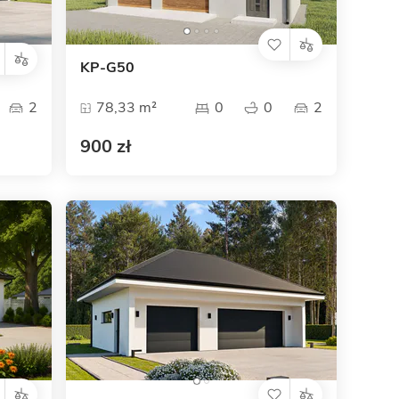
KP-G50
2
78,33 m²
0
0
2
900 zł