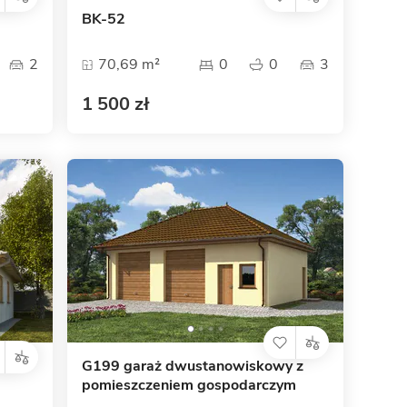
BK-52
2
70,69 m²
0
0
3
1 500 zł
G199 garaż dwustanowiskowy z
pomieszczeniem gospodarczym