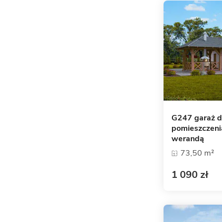
G247 garaż 
pomieszczeni
werandą
73,50 m²
1 090 zł