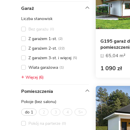
ENERGOOSZCZĘDNOŚĆ
PLEBISCYT EXTRAPROJEKT
Garaż
DODATKOWE ELEMENTY
AKADEMIA EXTRADOM.PL
Liczba stanowisk
BAZA WIEDZY
Zobacz wszystkie kategorie
Bez garażu
(0)
Zobacz wszystkie porady
Z garażem 1-st.
(2)
G195 garaż 
pomieszczeni
Z garażem 2-st.
(22)
65,04 m²
Z garażem 3-st. i więcej
(5)
1 090 zł
Wiata garażowa
(1)
Więcej (6)
Pomieszczenia
Pokoje (bez salonu)
do 1
2
3
4
5+
Pokój na parterze
(0)