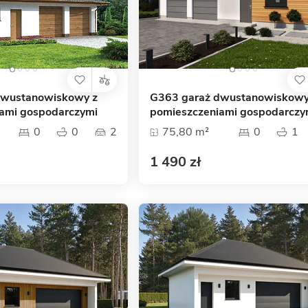
dwustanowiskowy z
G363 garaż dwustanowiskowy
ami gospodarczymi
pomieszczeniami gospodarczy
0
0
2
75,80 m²
0
1
1 490 zł