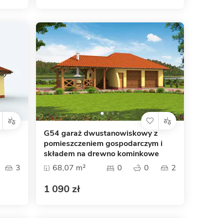
G54 garaż dwustanowiskowy z
pomieszczeniem gospodarczym i
składem na drewno kominkowe
3
68,07 m²
0
0
2
1 090 zł