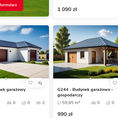
1 090 zł
nek garażowy
G244 - Budynek garażowo -
gospodarczy
0
0
2
59,85 m²
0
0
990 zł