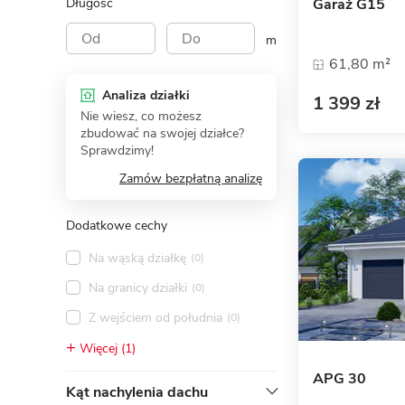
Długość
Garaż G15
m
61,80 m²
Analiza działki
1 399 zł
Nie wiesz, co możesz
zbudować na swojej działce?
Sprawdzimy!
Zamów bezpłatną analizę
Dodatkowe cechy
Na wąską działkę
(0)
Na granicy działki
(0)
Z wejściem od południa
(0)
Więcej (1)
APG 30
Kąt nachylenia dachu