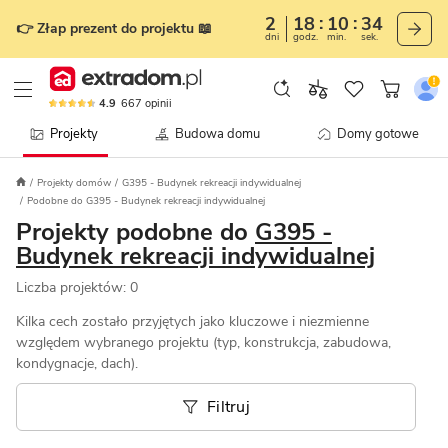
2
18
10
34
👉 Złap prezent do projektu 📖
dni
godz.
min.
sek.
4.9
667
opinii
Projekty
Budowa domu
Domy gotowe
Projekty domów
G395 - Budynek rekreacji indywidualnej
Podobne do G395 - Budynek rekreacji indywidualnej
Projekty podobne do
G395 -
Budynek rekreacji indywidualnej
Liczba projektów:
0
Kilka cech zostało przyjętych jako kluczowe i niezmienne
względem wybranego projektu (typ, konstrukcja, zabudowa,
kondygnacje, dach).
Filtruj