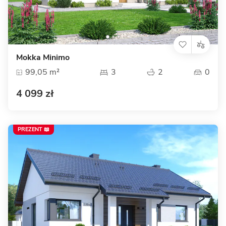
Mokka Minimo
99,05 m²
3
2
0
4 099 zł
PREZENT 📖