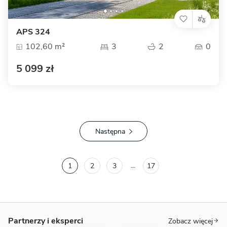
APS 324
102,60 m²
3
2
0
5 099 zł
Następna
...
1
2
3
17
Partnerzy i eksperci
Zobacz więcej