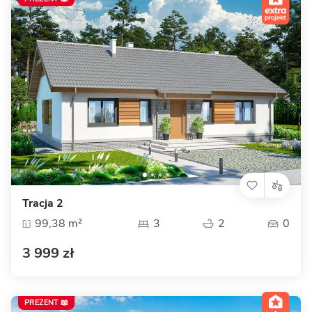
Tracja 2
99,38 m²
3
2
0
3 999 zł
PREZENT 📖