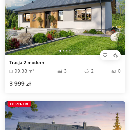
Tracja 2 modern
99,38 m²
3
2
0
3 999 zł
PREZENT 📖