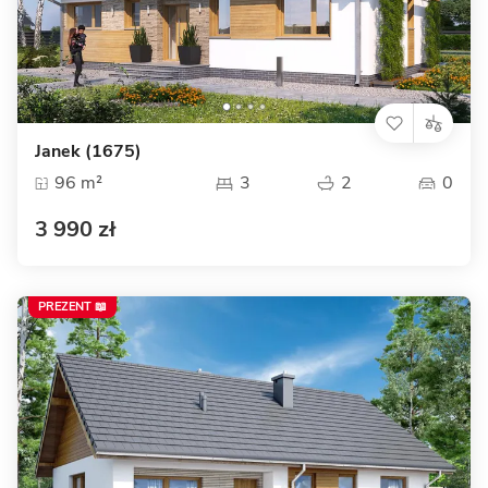
Janek (1675)
96 m²
3
2
0
3 990 zł
PREZENT 📖