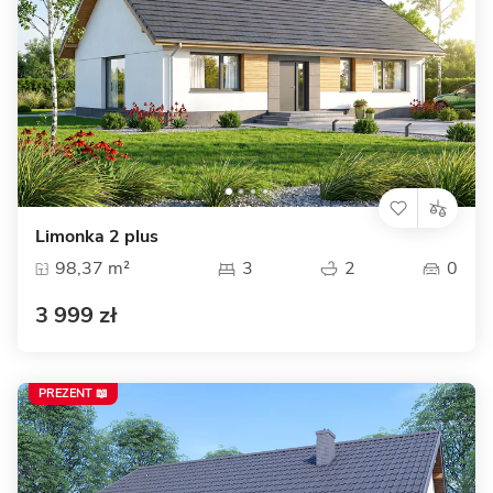
Limonka 2 plus
98,37 m²
3
2
0
3 999 zł
PREZENT 📖