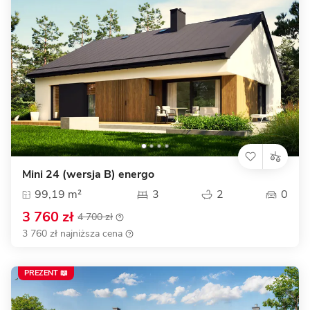
Mini 24 (wersja B) energo
99,19 m²
3
2
0
3 760 zł
4 700 zł
3 760 zł najniższa cena
PREZENT 📖