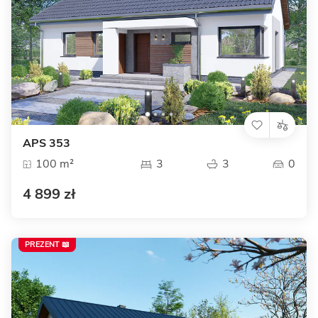
APS 353
100 m²
3
3
0
4 899 zł
PREZENT 📖