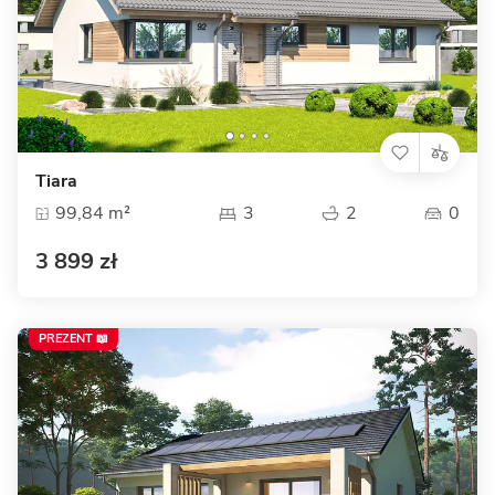
Tiara
99,84 m²
3
2
0
3 899 zł
PREZENT 📖