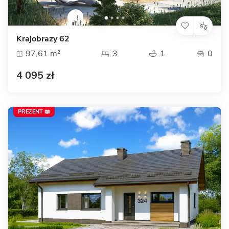
Krajobrazy 62
97,61 m²
3
1
0
4 095 zł
PREZENT 📖