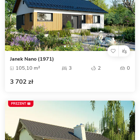
Janek Nano (1971)
105,10 m²
3
2
0
3 702 zł
PREZENT 📖