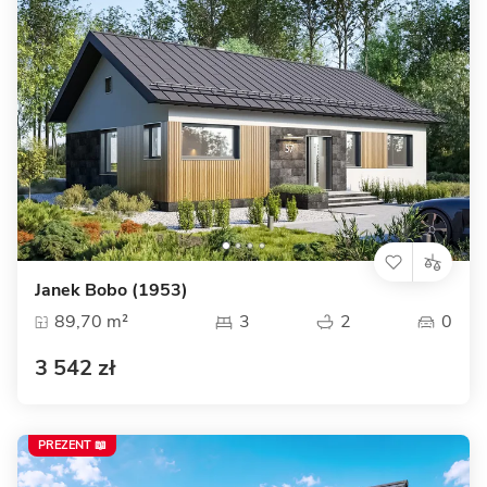
Janek Bobo (1953)
89,70 m²
3
2
0
3 542 zł
PREZENT 📖