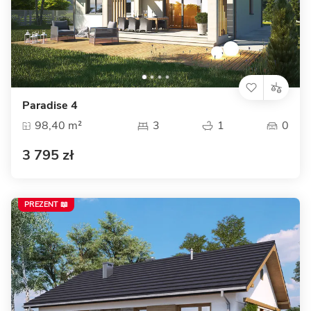
Paradise 4
98,40 m²
3
1
0
3 795 zł
PREZENT 📖