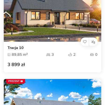
Tracja 10
89,85 m²
3
2
0
3 899 zł
PREZENT 📖