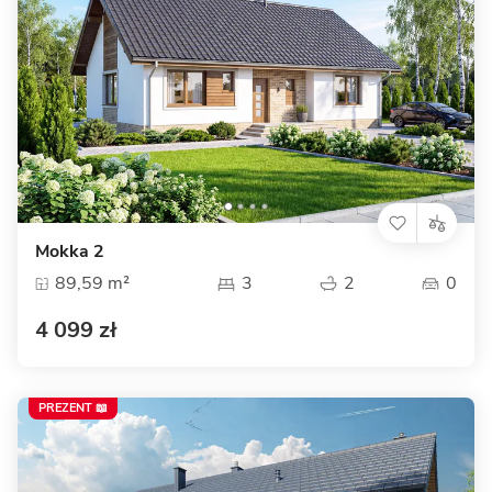
Mokka 2
89,59 m²
3
2
0
4 099 zł
PREZENT 📖