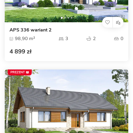
APS 336 wariant 2
98,90 m²
3
2
0
4 899 zł
PREZENT 📖