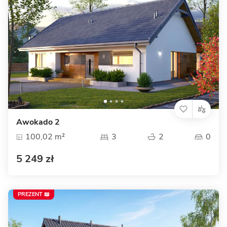
Awokado 2
100,02 m²
3
2
0
5 249 zł
PREZENT 📖