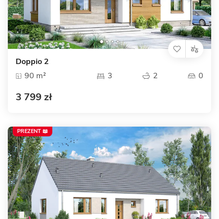
Doppio 2
90 m²
3
2
0
3 799 zł
PREZENT 📖