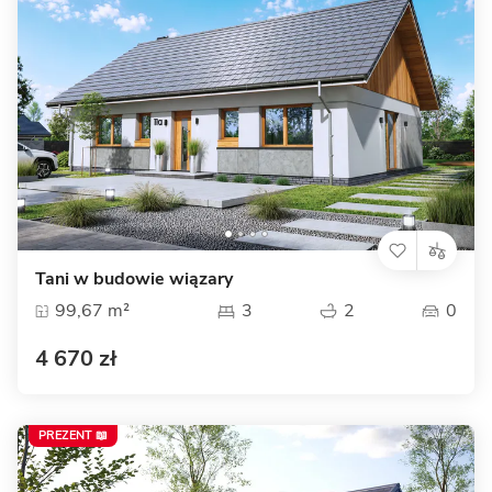
Tani w budowie wiązary
99,67 m²
3
2
0
4 670 zł
PREZENT 📖