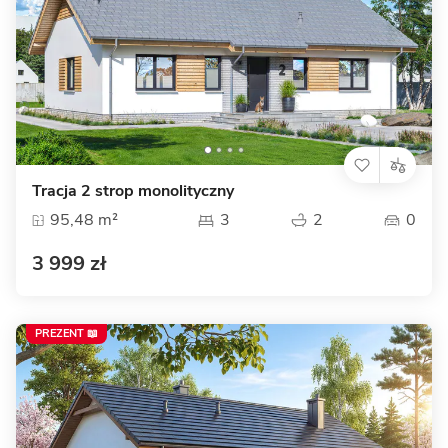
Tracja 2 strop monolityczny
95,48 m²
3
2
0
3 999 zł
PREZENT 📖