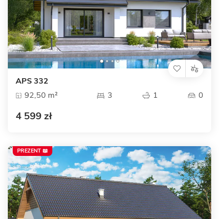
APS 332
92,50 m²
3
1
0
4 599 zł
PREZENT 📖