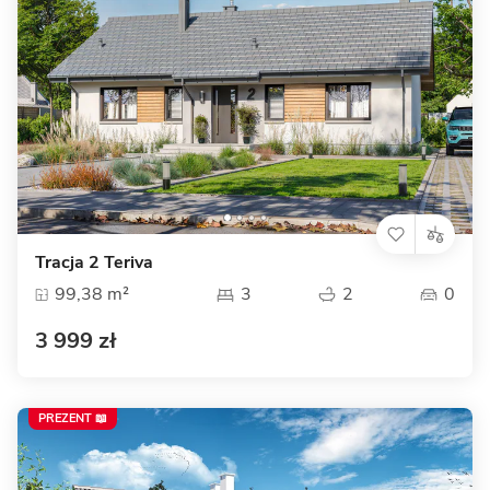
Tracja 2 Teriva
99,38 m²
3
2
0
3 999 zł
PREZENT 📖