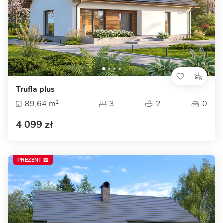
Trufla plus
89,64 m²
3
2
0
4 099 zł
PREZENT 📖