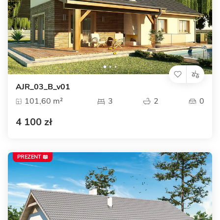
AJR_03_B_v01
101,60 m²
3
2
0
4 100 zł
PREZENT 📖