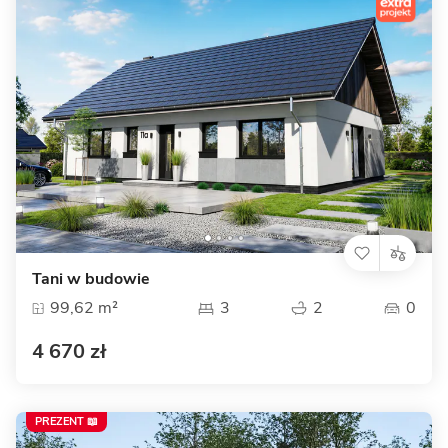
Tani w budowie
99,62 m²
3
2
0
4 670 zł
PREZENT 📖