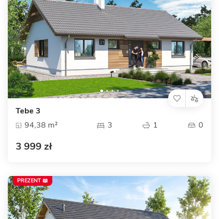
Tebe 3
94,38 m²
3
1
0
3 999 zł
PREZENT 📖