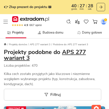
40
27
25
👉 Złap prezent do projektu 📖
godz.
min.
sek.
4.9
667
opinii
Projekty
Budowa domu
Domy gotowe
Projekty domów
APS 277 wariant 3
Podobne do APS 277 wariant 3
Projekty podobne do
APS 277
wariant 3
Liczba projektów:
470
Kilka cech zostało przyjętych jako kluczowe i niezmienne
względem wybranego projektu (typ, konstrukcja, zabudowa,
kondygnacje, dach).
Filtruj
PREZENT 📖