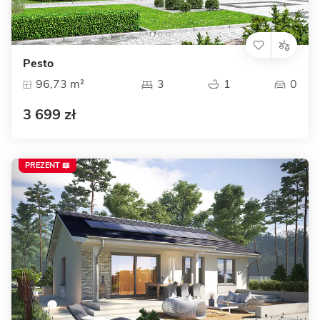
Pesto
96,73 m²
3
1
0
3 699 zł
PREZENT 📖