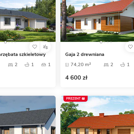
rzębata szkieletowy
Gaja 2 drewniana
2
1
1
74,20 m²
2
1
4 600 zł
PREZENT 📖