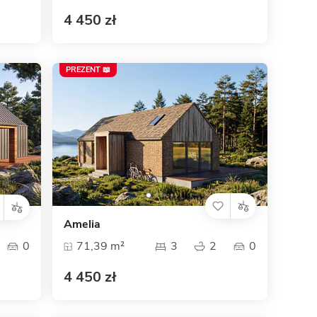
4 450 zł
PREZENT 📖
Amelia
0
71,39 m²
3
2
0
4 450 zł