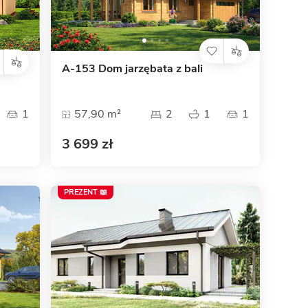
A-153 Dom jarzębata z bali
1
57,90 m²
2
1
1
3 699 zł
PREZENT 📖