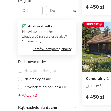
Długość
4 450 zł
m
PREZENT 📖
Analiza działki
Nie wiesz, co możesz
zbudować na swojej działce?
Sprawdzimy!
Zamów bezpłatną analizę
Dodatkowe cechy
Na wąską działkę
(0)
Kameralny 2
Na granicy działki
(3)
71 m²
Z wejściem od południa
(4)
Więcej (1)
4 450 zł
Kąt nachylenia dachu