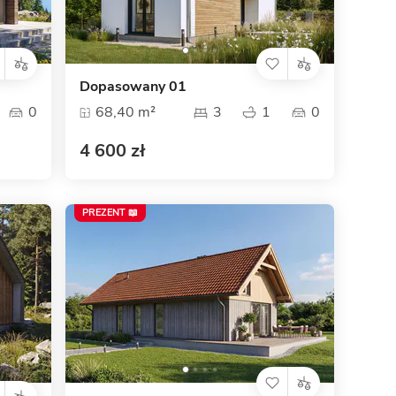
Dom pasywny
- co to znaczy
Dopasowany 01
0
68,40 m²
3
1
0
4 600 zł
PREZENT 📖