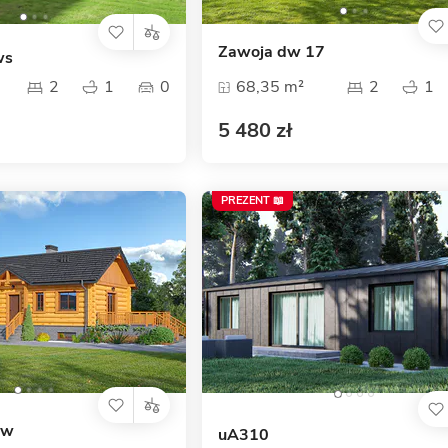
Zawoja dw 17
ws
2
1
0
68,35 m²
2
1
5 480 zł
PREZENT 📖
dw
uA310