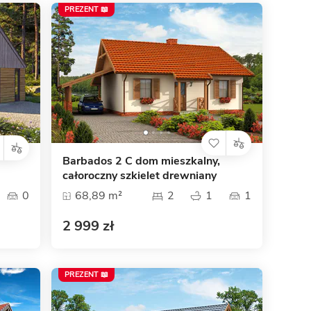
PREZENT 📖
Barbados 2 C dom mieszkalny,
całoroczny szkielet drewniany
0
68,89 m²
2
1
1
2 999 zł
PREZENT 📖