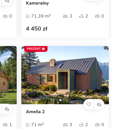
Kameralny
0
71,39 m²
3
2
0
4 450 zł
PREZENT 📖
Amelia 2
1
71 m²
3
2
0