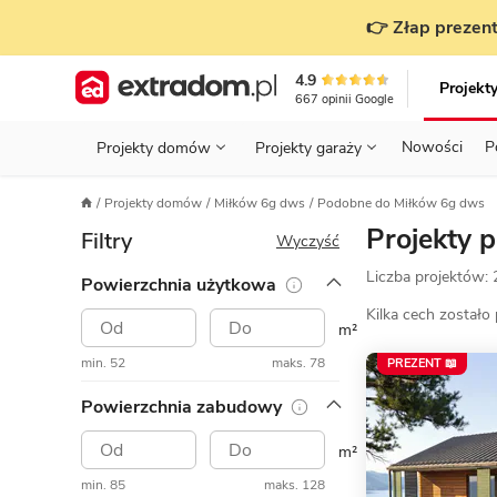
👉 Złap prezent
4.9
Projekt
667
opinii
Google
Nowości
P
Projekty domów
Projekty garaży
KONDYGNACJE
PRZED BUDOWĄ - ETAP 1
STANOWISKA
Projekty domów
Miłków 6g dws
Podobne do Miłków 6g dws
Projekty domów
Parterowe
Piętrowe
Projekty garaży
do 70 m²
Projekty 
Filtry
POWIERZCHNIA
WYBIERAM PROJEKT - ETAP 2
TYP
Wyczyść
Działka
Liczba projektów:
Powierzchnia użytkowa
GARAŻ
BUDUJĘ DOM - ETAP 3
DACH
Technol
Kilka cech zostało
DACH
URZĄDZAM DOM - ETAP 4
m²
Zobacz wszystkie kategorie
min. 52
maks. 78
PREZENT 📖
KONSTRUKCJA
PRZEPISY I FORMALNOŚCI
Powierzchnia zabudowy
STYL
FINANSE I KOSZTY
m²
ZABUDOWA
OZE
min. 85
maks. 128