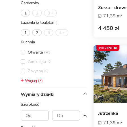
Garderoby
Zorza - drew
1
2
3 +
71,39 m²
Łazienki (z toaletami)
4 450 zł
1
2
3
4 +
Kuchnia
PREZENT 📖
Otwarta
(28)
Zamknięta
(0)
Z wyspą
(0)
Więcej (7)
Wymiary działki
Szerokość
Jutrzenka
m
71,39 m²