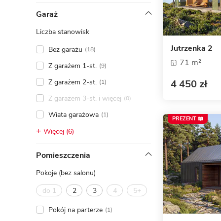
ENERGOOSZCZĘDNOŚĆ
PLEBISCYT EXTRAPROJEKT
Garaż
DODATKOWE ELEMENTY
AKADEMIA EXTRADOM.PL
Liczba stanowisk
BAZA WIEDZY
Zobacz wszystkie kategorie
Jutrzenka 2
Bez garażu
(18)
Zobacz wszystkie porady
71 m²
Z garażem 1-st.
(9)
4 450 zł
Z garażem 2-st.
(1)
Z garażem 3-st. i więcej
(0)
Wiata garażowa
(1)
PREZENT 📖
Więcej (6)
Pomieszczenia
Pokoje (bez salonu)
do 1
2
3
4
5+
Pokój na parterze
(1)