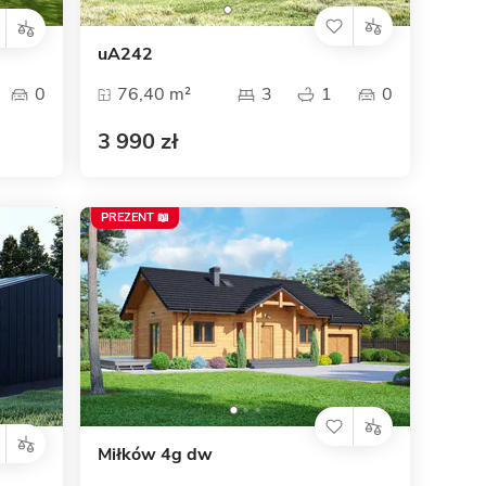
uA242
0
76,40 m²
3
1
0
3 990 zł
PREZENT 📖
Miłków 4g dw