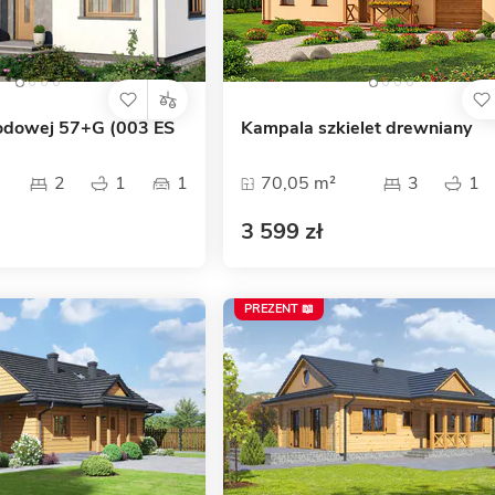
odowej 57+G (003 ES
Kampala szkielet drewniany
2
1
1
70,05 m²
3
1
3 599 zł
PREZENT 📖