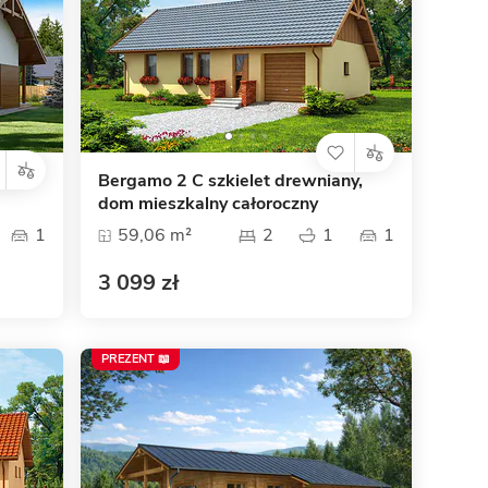
Bergamo 2 C szkielet drewniany,
dom mieszkalny całoroczny
1
59,06 m²
2
1
1
3 099 zł
PREZENT 📖