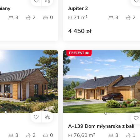
niany
Jupiter 2
3
2
0
71 m²
3
2
4 450 zł
PREZENT 📖
A-139 Dom młynarska z bali
3
2
0
76,60 m²
3
1