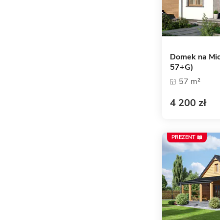
Domek na Mi
57+G)
57 m²
4 200 zł
PREZENT 📖