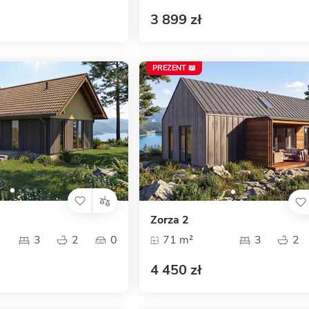
3 899 zł
PREZENT 📖
Zorza 2
3
2
0
71 m²
3
2
4 450 zł