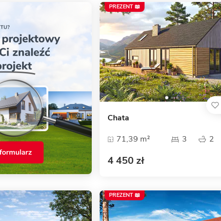
PREZENT 📖
Chata
71,39 m²
3
2
4 450 zł
PREZENT 📖