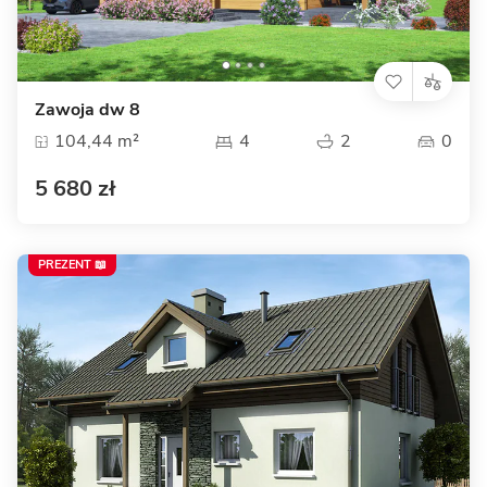
Zawoja dw 8
104,44 m²
4
2
0
5 680 zł
PREZENT 📖