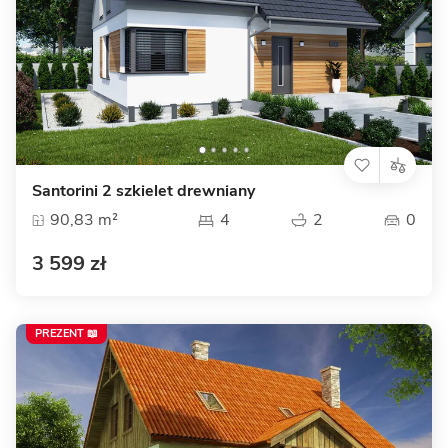
Santorini 2 szkielet drewniany
90,83 m²
4
2
0
3 599 zł
PREZENT 📖