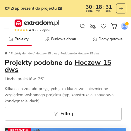
30
18
28
👉 Złap prezent do projektu 📖
godz.
min.
sek.
4.9
667
opinii
Projekty
Budowa domu
Domy gotowe
Projekty domów
Hoczew 15 dws
Podobne do Hoczew 15 dws
Projekty podobne do
Hoczew 15
dws
Liczba projektów:
261
Kilka cech zostało przyjętych jako kluczowe i niezmienne
względem wybranego projektu (typ, konstrukcja, zabudowa,
kondygnacje, dach).
Filtruj
PREZENT 📖