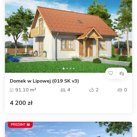
Domek w Lipowej (019 SK v3)
91,10 m²
4
2
0
4 200 zł
PREZENT 📖