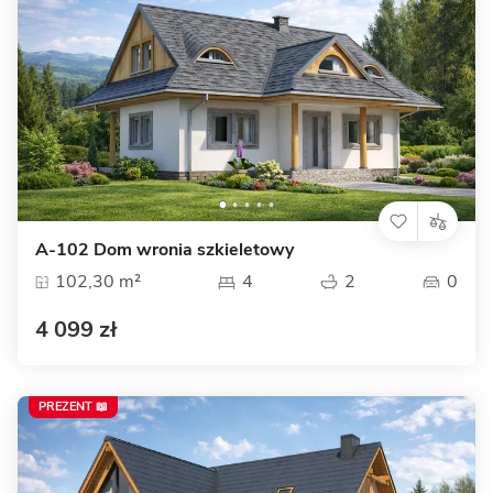
A-102 Dom wronia szkieletowy
102,30 m²
4
2
0
4 099 zł
PREZENT 📖