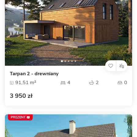
Tarpan 2 - drewniany
91,51 m²
4
2
0
3 950 zł
PREZENT 📖