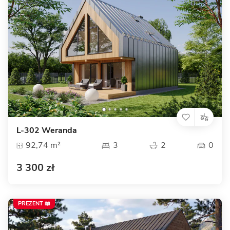
L-302 Weranda
92,74 m²
3
2
0
3 300 zł
PREZENT 📖