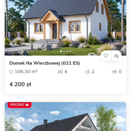
Domek Na Wierzbowej (021 ES)
106,30 m²
4
2
0
4 200 zł
PREZENT 📖