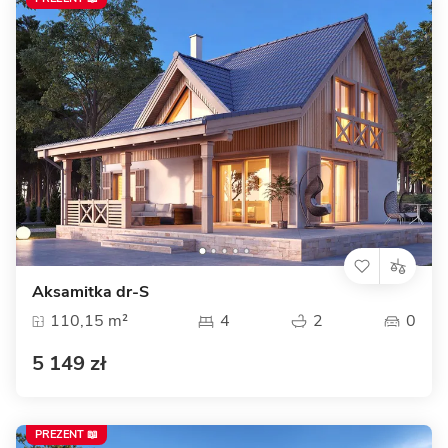
Aksamitka dr-S
110,15 m²
4
2
0
5 149 zł
PREZENT 📖