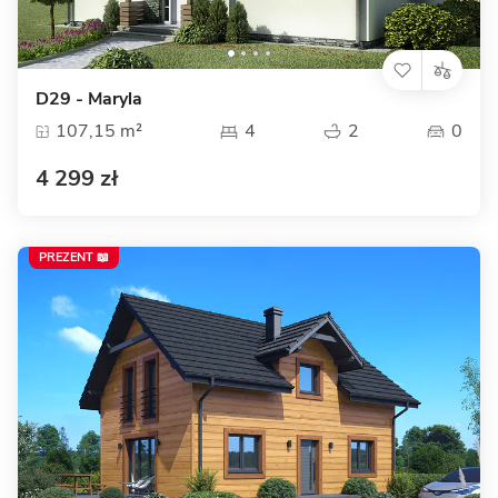
D29 - Maryla
107,15 m²
4
2
0
4 299 zł
PREZENT 📖