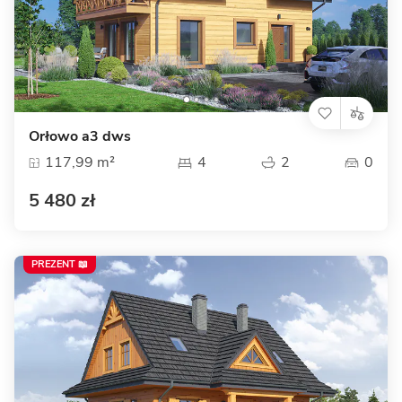
Orłowo a3 dws
117,99 m²
4
2
0
5 480 zł
PREZENT 📖