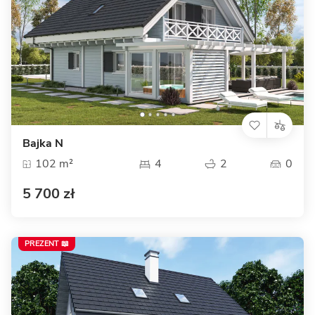
Bajka N
102 m²
4
2
0
5 700 zł
PREZENT 📖