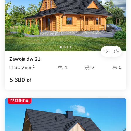
Zawoja dw 21
90,26 m²
4
2
0
5 680 zł
PREZENT 📖