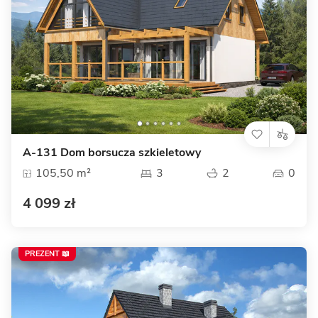
A-131 Dom borsucza szkieletowy
105,50 m²
3
2
0
4 099 zł
PREZENT 📖