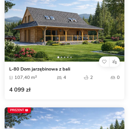
L-80 Dom jarzębinowa z bali
107,40 m²
4
2
0
4 099 zł
PREZENT 📖