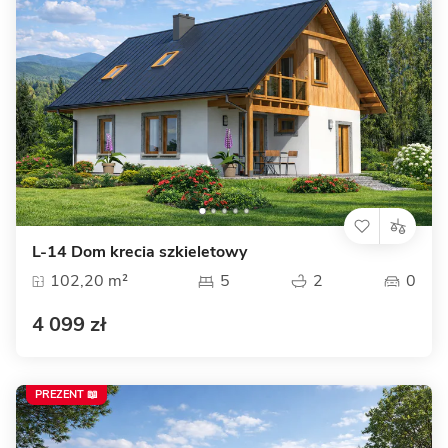
L-14 Dom krecia szkieletowy
102,20 m²
5
2
0
4 099 zł
PREZENT 📖