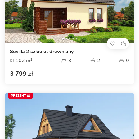
Sevilla 2 szkielet drewniany
102 m²
3
2
0
3 799 zł
PREZENT 📖