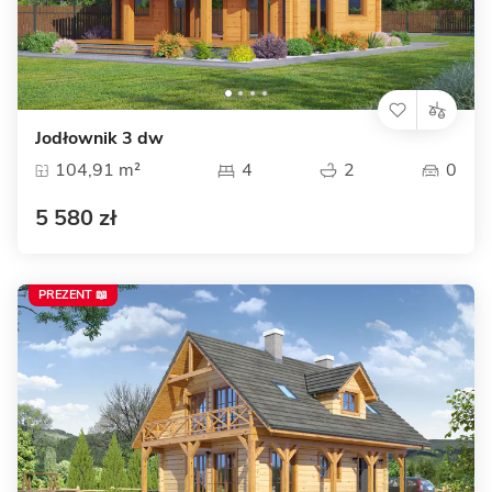
Jodłownik 3 dw
104,91 m²
4
2
0
5 580 zł
PREZENT 📖