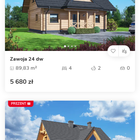
Zawoja 24 dw
89,83 m²
4
2
0
5 680 zł
PREZENT 📖