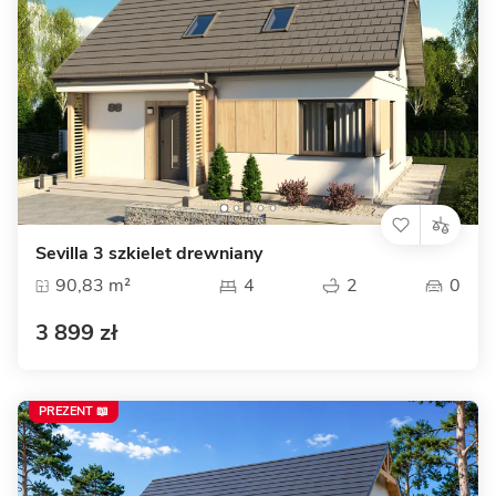
Sevilla 3 szkielet drewniany
90,83 m²
4
2
0
3 899 zł
PREZENT 📖