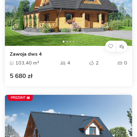
Zawoja dws 4
103,40 m²
4
2
0
5 680 zł
PREZENT 📖