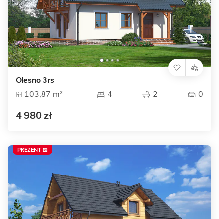
Olesno 3rs
103,87 m²
4
2
0
4 980 zł
PREZENT 📖