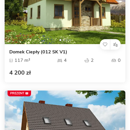
Domek Ciepły (012 SK V1)
117 m²
4
2
0
4 200 zł
PREZENT 📖