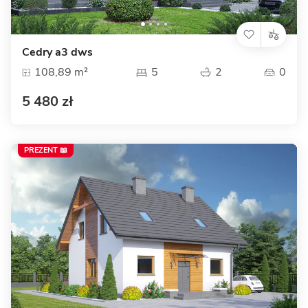
Cedry a3 dws
108,89 m²
5
2
0
5 480 zł
PREZENT 📖