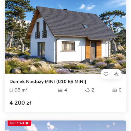
Domek Nieduży MINI (010 ES MINI)
95 m²
4
2
0
4 200 zł
PREZENT 📖