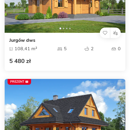
Jurgów dws
108,41 m²
5
2
0
5 480 zł
PREZENT 📖