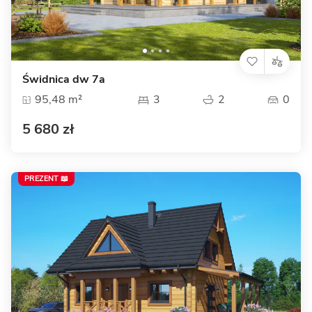
Świdnica dw 7a
95,48 m²
3
2
0
5 680 zł
PREZENT 📖