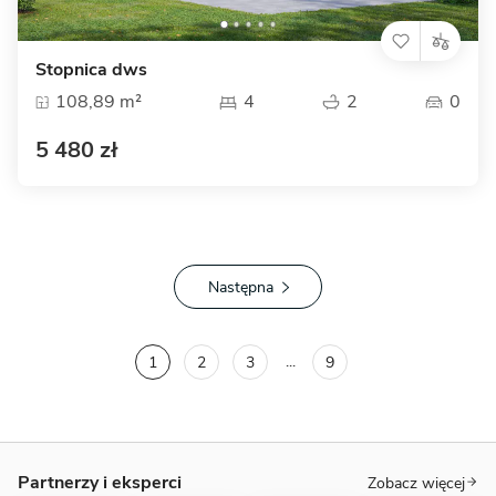
Stopnica dws
108,89 m²
4
2
0
5 480 zł
Następna
...
1
2
3
9
Partnerzy i eksperci
Zobacz więcej