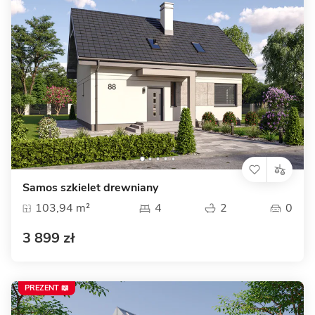
Samos szkielet drewniany
103,94 m²
4
2
0
3 899 zł
PREZENT 📖