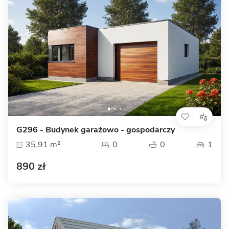
G296 - Budynek garażowo - gospodarczy
35,91 m²
0
0
1
890 zł