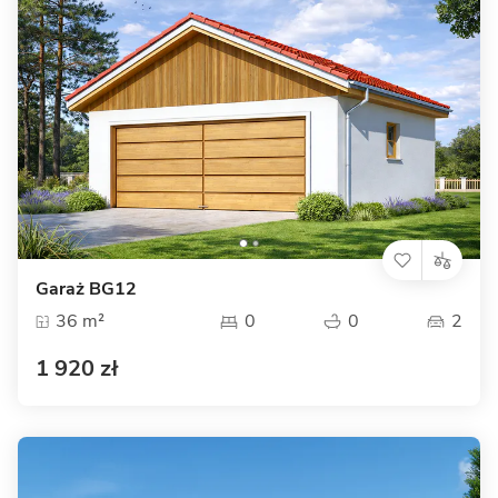
Garaż BG12
36 m²
0
0
2
1 920 zł