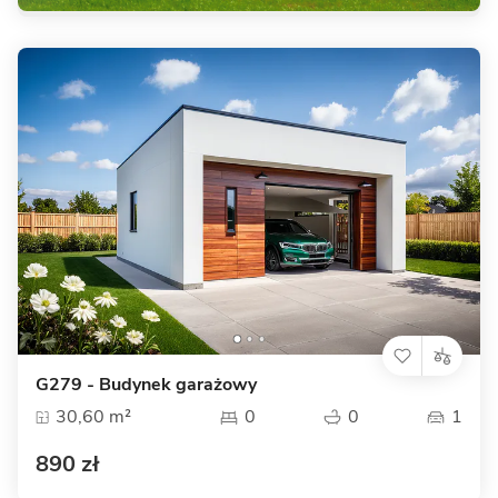
G279 - Budynek garażowy
30,60 m²
0
0
1
890 zł