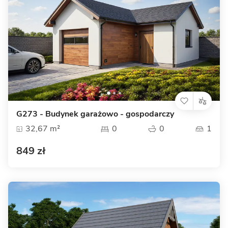
G273 - Budynek garażowo - gospodarczy
32,67 m²
0
0
1
849 zł