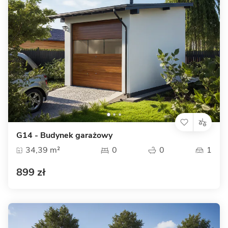
G14 - Budynek garażowy
34,39 m²
0
0
1
899 zł