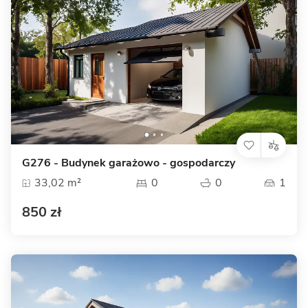
G276 - Budynek garażowo - gospodarczy
33,02 m²
0
0
1
850 zł