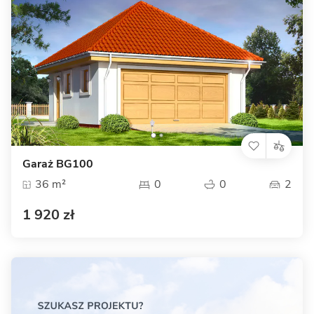
Garaż BG100
36 m²
0
0
2
1 920 zł