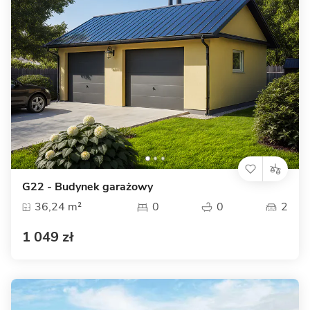
G22 - Budynek garażowy
36,24 m²
0
0
2
1 049 zł