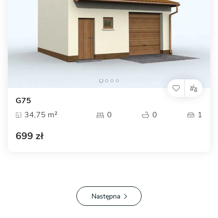
G75
34,75 m²
0
0
1
699 zł
Następna