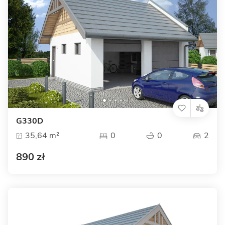
G330D
35,64 m²
0
0
2
890 zł