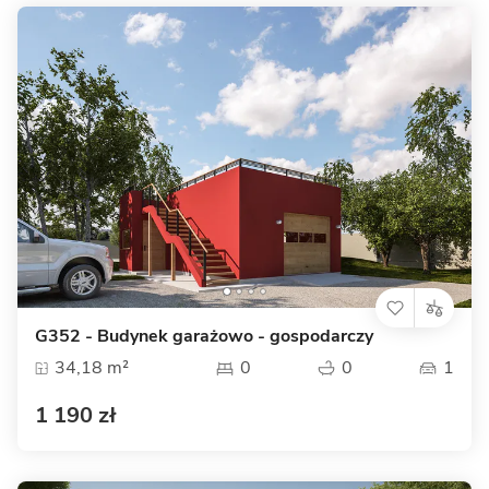
G352 - Budynek garażowo - gospodarczy
34,18 m²
0
0
1
1 190 zł