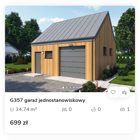
G357 garaż jednostanowiskowy
34,74 m²
0
0
1
699 zł