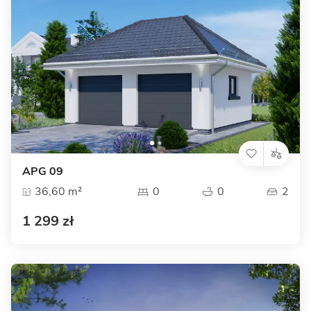
APG 09
36,60 m²
0
0
2
1 299 zł