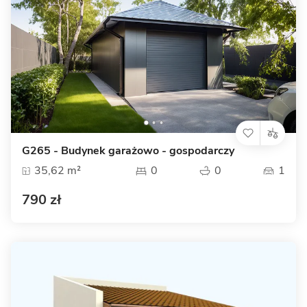
G265 - Budynek garażowo - gospodarczy
35,62 m²
0
0
1
790 zł