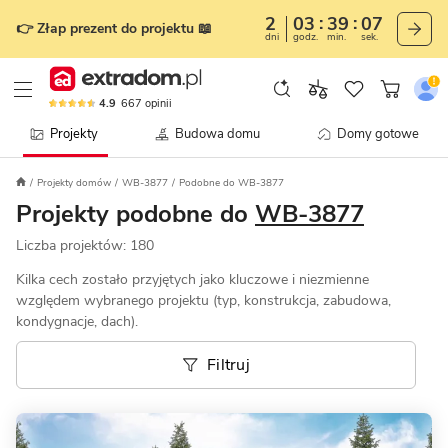
2
03
39
05
👉 Złap prezent do projektu 📖
dni
godz.
min.
sek.
4.9
667
opinii
Projekty
Budowa domu
Domy gotowe
Projekty domów
WB-3877
Podobne do WB-3877
Projekty podobne do
WB-3877
Liczba projektów:
180
Kilka cech zostało przyjętych jako kluczowe i niezmienne
względem wybranego projektu (typ, konstrukcja, zabudowa,
kondygnacje, dach).
Filtruj