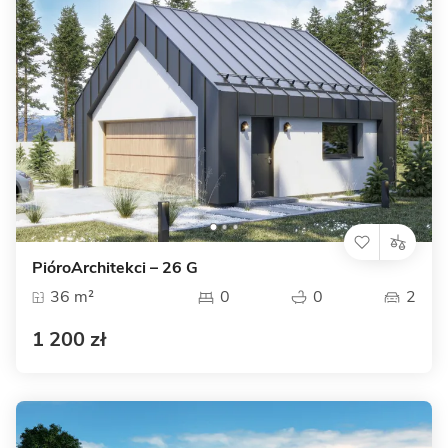
PióroArchitekci – 26 G
36 m²
0
0
2
1 200 zł