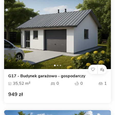
G17 - Budynek garażowo - gospodarczy
35,52 m²
0
0
1
949 zł