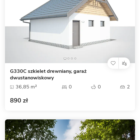
G330C szkielet drewniany, garaż
dwustanowiskowy
36,85 m²
0
0
2
890 zł