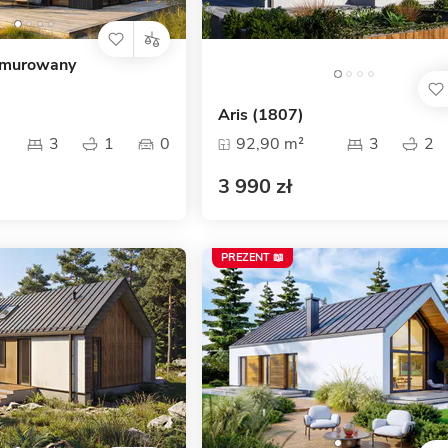
 murowany
Aris (1807)
3
1
0
92,90 m²
3
2
3 990 zł
PREZENT 📖