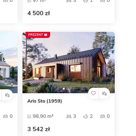
0
97 m²
3
1
0
4 500 zł
PREZENT 📖
Aris Sto (1959)
0
98,90 m²
3
2
0
3 542 zł