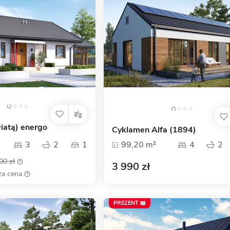
wiatą) energo
Cyklamen Alfa (1894)
3
2
1
99,20 m²
4
2
00 zł
3 990 zł
za cena
PREZENT 📖