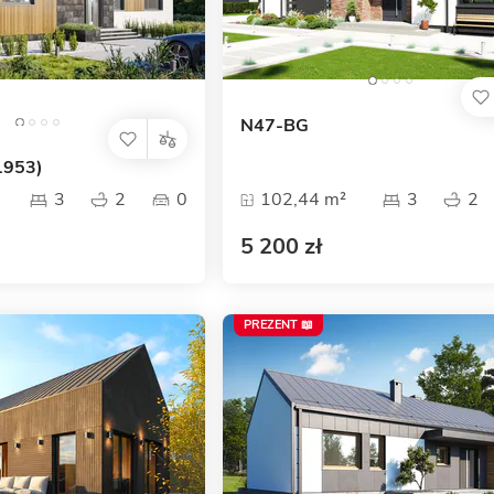
N47-BG
1953)
3
2
0
102,44 m²
3
2
5 200 zł
PREZENT 📖