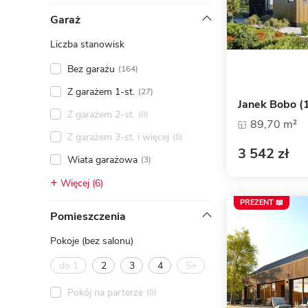
ENERGOOSZCZĘDNOŚĆ
PLEBISCYT EXTRAPROJEKT
Garaż
DODATKOWE ELEMENTY
AKADEMIA EXTRADOM.PL
Liczba stanowisk
BAZA WIEDZY
Zobacz wszystkie kategorie
Bez garażu
(164)
Zobacz wszystkie porady
Z garażem 1-st.
(27)
Janek Bobo (
Z garażem 2-st.
(0)
89,70 m²
Z garażem 3-st. i więcej
(0)
3 542 zł
Wiata garażowa
(3)
Więcej (6)
PREZENT 📖
Pomieszczenia
Pokoje (bez salonu)
do 1
2
3
4
5+
Pokój na parterze
(0)