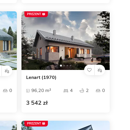
PREZENT 📖
Lenart (1970)
0
96,20 m²
4
2
0
3 542 zł
PREZENT 📖