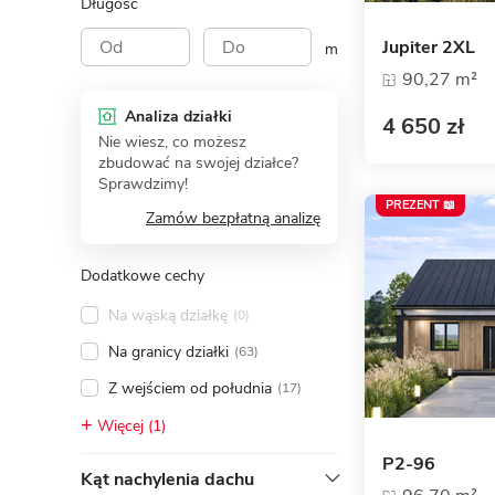
Długość
Jupiter 2XL
m
90,27 m²
Analiza działki
4 650 zł
Nie wiesz, co możesz
zbudować na swojej działce?
Sprawdzimy!
PREZENT 📖
Zamów bezpłatną analizę
Dodatkowe cechy
Na wąską działkę
(0)
Na granicy działki
(63)
Z wejściem od południa
(17)
Więcej (1)
P2-96
Kąt nachylenia dachu