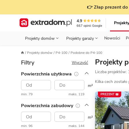
👉 Złap prezent do 
4.9
Projekt
667
opinii
Google
Nowości
P
Projekty domów
Projekty garaży
KONDYGNACJE
PRZED BUDOWĄ - ETAP 1
STANOWISKA
Projekty domów
P4-100
Podobne do P4-100
Projekty domów
Parterowe
Piętrowe
Projekty garaży
do 70 m²
Projekty 
Filtry
POWIERZCHNIA
WYBIERAM PROJEKT - ETAP 2
TYP
Wyczyść
Działka
Liczba projektów:
Powierzchnia użytkowa
GARAŻ
BUDUJĘ DOM - ETAP 3
DACH
Technol
Kilka cech zostało
DACH
URZĄDZAM DOM - ETAP 4
m²
Zobacz wszystkie kategorie
min. 79
maks. 119
PREZENT 📖
KONSTRUKCJA
PRZEPISY I FORMALNOŚCI
Powierzchnia zabudowy
STYL
FINANSE I KOSZTY
m²
ZABUDOWA
OZE
min. 96
maks. 144