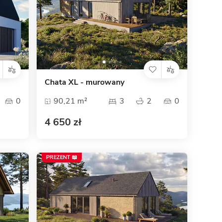
Chata XL - murowany
0
90,21 m²
3
2
0
4 650 zł
PREZENT 📖