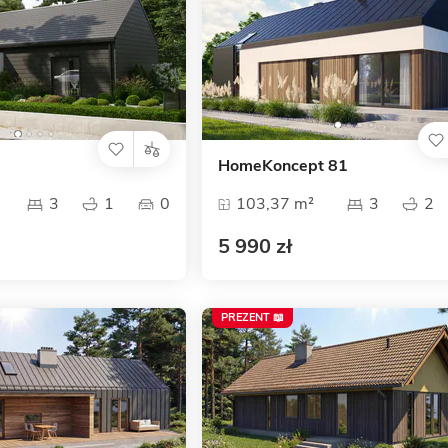
HomeKoncept 81
3
1
0
103,37 m²
3
2
5 990 zł
PREZENT 📖