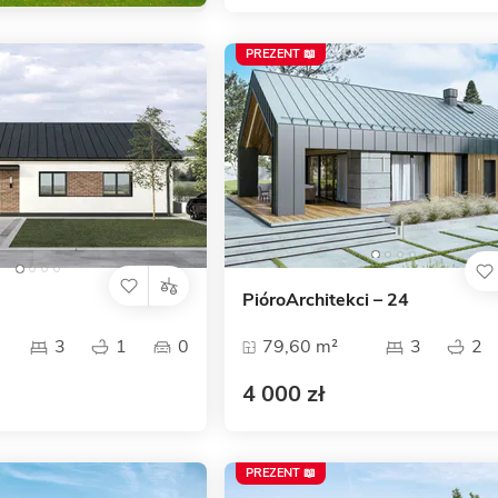
PREZENT 📖
PióroArchitekci – 24
3
1
0
79,60 m²
3
2
4 000 zł
PREZENT 📖