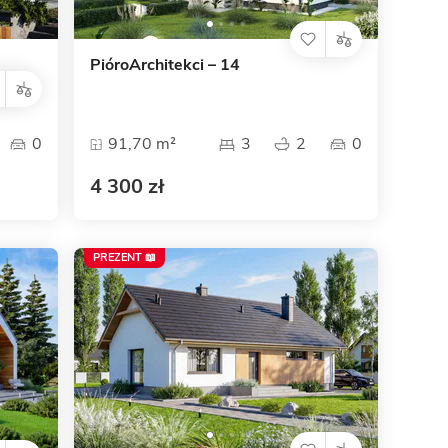
PióroArchitekci – 14
0
91,70 m²
3
2
0
4 300 zł
PREZENT 📖