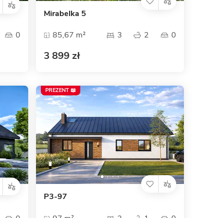
Mirabelka 5
0
85,67 m²
3
2
0
3 899 zł
PREZENT 📖
P3-97