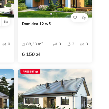
Dom pasywny
- co to znaczy
Domidea 12 w5
0
88,33 m²
3
2
0
6 150 zł
PREZENT 📖