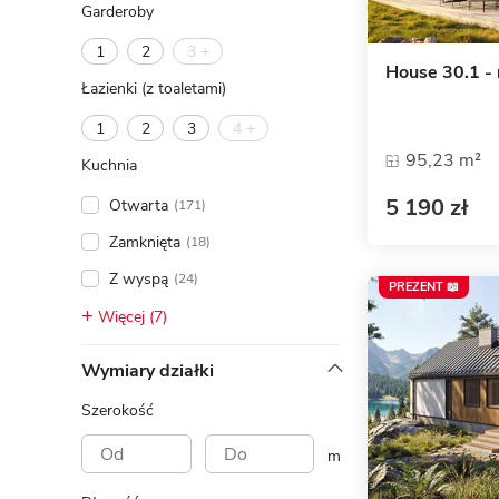
Garderoby
1
2
3 +
House 30.1 -
Łazienki (z toaletami)
1
2
3
4 +
95,23 m²
Kuchnia
5 190 zł
Otwarta
(171)
Zamknięta
(18)
Z wyspą
(24)
PREZENT 📖
Więcej (7)
Wymiary działki
Szerokość
m