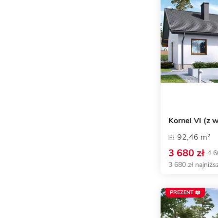
Kornel VI (z 
92,46 m²
3 680 zł
4 6
3 680 zł najniżs
PREZENT 📖