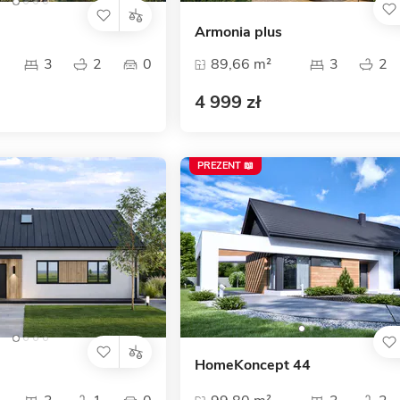
Armonia plus
3
2
0
89,66 m²
3
2
4 999 zł
PREZENT 📖
HomeKoncept 44