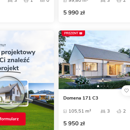
3
1
0
99,80 m²
3
2
5 990 zł
PREZENT 📖
Domena 171 C3
105,51 m²
3
2
5 950 zł