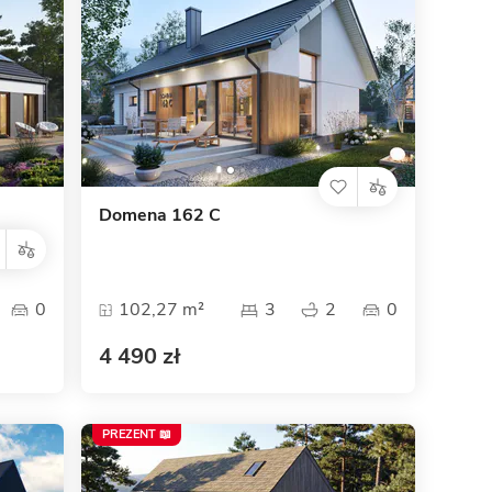
Domena 162 C
0
102,27 m²
3
2
0
4 490 zł
PREZENT 📖