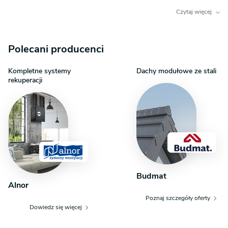
odwiedzających gości. W projekcie przewidziano też dużą
kotłownię ze zbiornikami na wodę oraz kilka pomieszczeń
Czytaj więcej
technicznych.
Polecani producenci
Kompletne systemy
Dachy modułowe ze stali
rekuperacji
Budmat
Alnor
Poznaj szczegóły oferty
Dowiedz się więcej