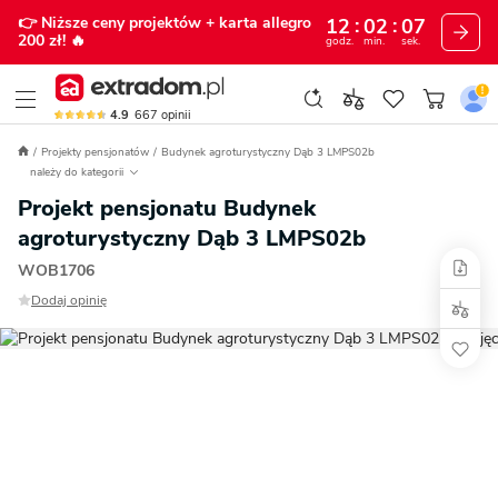
👉 Niższe ceny projektów
+ karta allegro
12
02
06
200 zł!
🔥
godz.
min.
sek.
4.9
667
opinii
Projekty pensjonatów
Budynek agroturystyczny Dąb 3 LMPS02b
należy do kategorii
Projekt pensjonatu Budynek
agroturystyczny Dąb 3 LMPS02b
WOB1706
Dodaj opinię