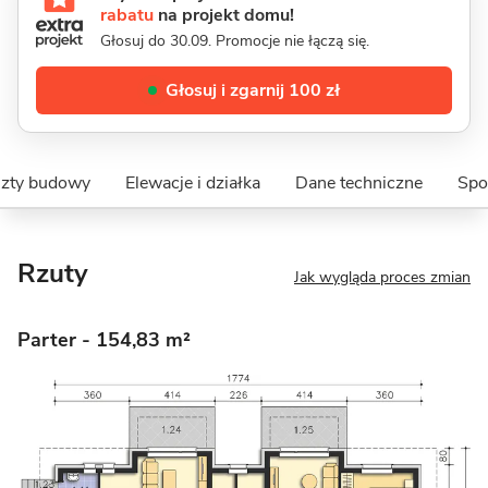
rabatu
na projekt domu!
Głosuj do 30.09. Promocje nie łączą się.
Głosuj i zgarnij 100 zł
zty budowy
Elewacje i działka
Dane techniczne
Spo
Rzuty
Jak wygląda proces zmian
Parter
- 154,83 m²