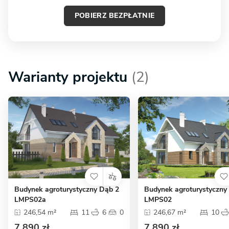
POBIERZ BEZPŁATNIE
Warianty projektu
(2)
Budynek agroturystyczny Dąb 2
Budynek agroturystyczny
LMPS02a
LMPS02
246,54 m²
11
6
0
246,67 m²
10
7 890 zł
7 890 zł