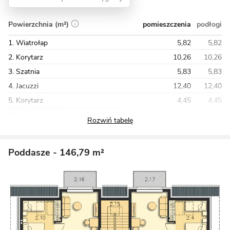
pomieszczenia
podłogi
Powierzchnia (m²)
1. Wiatrołap
5,82
5,82
2. Korytarz
10,26
10,26
3. Szatnia
5,83
5,83
4. Jacuzzi
12,40
12,40
5. Korytarz
4,45
4,45
Razem
154,83
156,60
Poddasze
- 146,79 m²