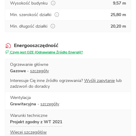
Wysokość budynku
9,57 m
Min. szerokość działki
25,80 m
Min. długość działki
20,20 m
Energooszczędność
Czym jest OZE (Odnawialne Źródło Energii)?
Ogrzewanie główne
Gazowe
-
szczegóły
Interesuje Cię inne źródło ogrzewania?
Wyślij zapytanie
lub
zadzwoń do doradcy
Wentylacja
Grawitacyjna
-
szczegóły
Warunki techniczne
Projekt zgodny z WT 2021
Więcej szczegółów