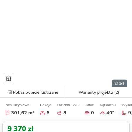
1
/9
Pokaż odbicie lustrzane
Warianty projektu (2)
Pow. użytkowa
Pokoje
Łazienki i WC
Garaż
Kąt dachu
Wysok
301,62 m²
6
8
0
40°
9
9 370 zł