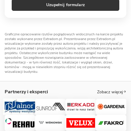
Uzupełnij formularz
Graficzne opracowanie rzutów poglądowych widocznych na karcie projektu
zostało wykonane przez Extradom.pl. Prezentowane przez Extradom.pl
wizualizacje wykonane zostały przez autora projektu i należy poczytywać je
jedynie za przykład i propozycję wykończenia, wizję architektoniczną autora
projektu. Ostateczne wykończenie budynku może nastąpić na wiele
sposobów. Szczegółowe rozwiązania zastosowane w oferowanej
dokumentacji - w tym również ilość, lokalizacje i wygląd okien, drzwi,
kominów - mogą w niewielkim stopniu różnić się od prezentowanej
wizualizacji budynku.
Partnerzy i eksperci
Zobacz więcej