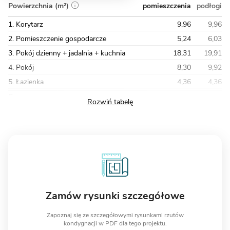
pomieszczenia
podłogi
Powierzchnia (m²)
1. Korytarz
9,96
9,96
2. Pomieszczenie gospodarcze
5,24
6,03
3. Pokój dzienny + jadalnia + kuchnia
18,31
19,91
4. Pokój
8,30
9,92
5. Łazienka
4,36
4,36
Razem
146,79
160,46
Zamów rysunki szczegółowe
Zapoznaj się ze szczegółowymi rysunkami rzutów
kondygnacji w PDF dla tego projektu.