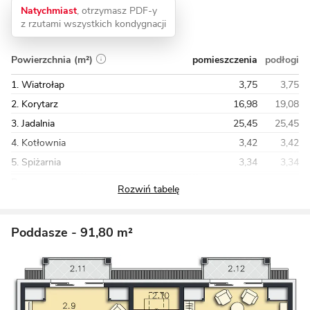
Natychmiast
, otrzymasz PDF-y
z rzutami wszystkich kondygnacji
pomieszczenia
podłogi
Powierzchnia (m²)
1. Wiatrołap
3,75
3,75
2. Korytarz
16,98
19,08
3. Jadalnia
25,45
25,45
4. Kotłownia
3,42
3,42
5. Spiżarnia
3,34
3,34
Razem
106,86
108,96
Poddasze
- 91,80 m²