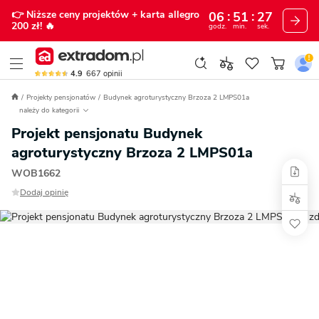
👉 Niższe ceny projektów
+ karta allegro
06
51
26
200 zł!
🔥
godz.
min.
sek.
4.9
667
opinii
Projekty pensjonatów
Budynek agroturystyczny Brzoza 2 LMPS01a
należy do kategorii
Projekt pensjonatu Budynek
agroturystyczny Brzoza 2 LMPS01a
WOB1662
Dodaj opinię