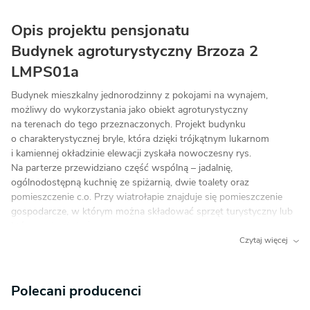
Opis projektu pensjonatu
Budynek agroturystyczny Brzoza 2
LMPS01a
Budynek mieszkalny jednorodzinny z pokojami na wynajem,
możliwy do wykorzystania jako obiekt agroturystyczny
na terenach do tego przeznaczonych. Projekt budynku
o charakterystycznej bryle, która dzięki trójkątnym lukarnom
i kamiennej okładzinie elewacji zyskała nowoczesny rys.
Na parterze przewidziano część wspólną – jadalnię,
ogólnodostępną kuchnię ze spiżarnią, dwie toalety oraz
pomieszczenie c.o. Przy wiatrołapie znajduje się pomieszczenie
gospodarcze, w którym można składować sprzęt turystyczny lub
które może służyć jako magazyn. Jest tu także wygodna sypialnia
z prywatną łazienką oraz gabinet. Poddasze mieści cztery duże
Czytaj więcej
sypialnie, wspaniale doświetlone dzięki dużym oknom. Do każdej
z sypialni przynależy łazienka. Goście mogą odpocząć
w przytulnym kąciku rekreacyjnym.
Polecani producenci