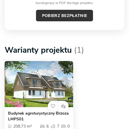
kondygnacji w PDF dla tego projektu.
POBIERZ BEZPŁATNIE
Warianty projektu
(1)
Budynek agroturystyczny Brzoza
LMPS01
208,73 m²
6
7
0