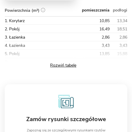
pomieszczenia
podłogi
Powierzchnia (m²)
1. Korytarz
10,85
13,34
2. Pokój
16,49
18,51
3. Łazienka
2,86
2,86
4. Łazienka
3,43
3,43
5. Pokój
13,85
15,88
Razem
91,80
102,39
Zamów rysunki szczegółowe
Zapoznaj się ze szczegółowymi rysunkami rzutów