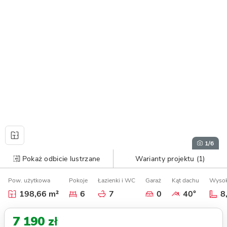
1
/6
Pokaż odbicie lustrzane
Warianty projektu (1)
Pow. użytkowa
Pokoje
Łazienki i WC
Garaż
Kąt dachu
Wysok
198,66 m²
6
7
0
40°
8
7 190 zł