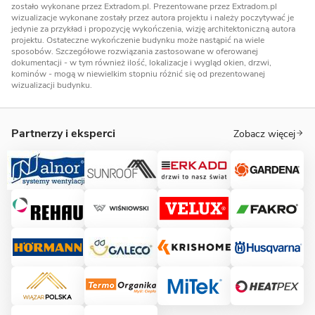
zostało wykonane przez Extradom.pl. Prezentowane przez Extradom.pl
wizualizacje wykonane zostały przez autora projektu i należy poczytywać je
jedynie za przykład i propozycję wykończenia, wizję architektoniczną autora
projektu. Ostateczne wykończenie budynku może nastąpić na wiele
sposobów. Szczegółowe rozwiązania zastosowane w oferowanej
dokumentacji - w tym również ilość, lokalizacje i wygląd okien, drzwi,
kominów - mogą w niewielkim stopniu różnić się od prezentowanej
wizualizacji budynku.
Partnerzy i eksperci
Zobacz więcej