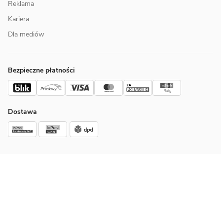
Reklama
Kariera
Dla mediów
Bezpieczne płatności
Dostawa
Copyright © 2002-2026 Extradom.pl Sp. z o.o.,
ul. Jaworska 13, 53-612 Wrocław, KRS 0000648746, NIP 895-17-18-333
Extradom.pl jest częścią Wirtualna Polska Holding SA