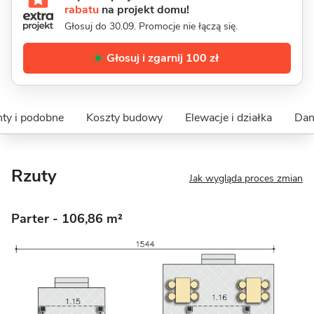
rabatu
na projekt domu!
Głosuj do 30.09. Promocje nie łączą się.
Głosuj i zgarnij 100 zł
ty i podobne
Koszty budowy
Elewacje i działka
Dan
Rzuty
Jak wygląda proces zmian
Parter
- 106,86 m²