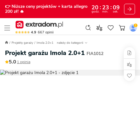
👉 Niższe ceny projektów
+ karta allegro
20
23
08
200 zł!
🔥
godz.
min.
sek.
4.9
667
opinii
Projekty garaży
Imola 2.0+1
należy do kategorii
Projekt garażu Imola 2.0+1
FIA1012
5.0
1 opinia