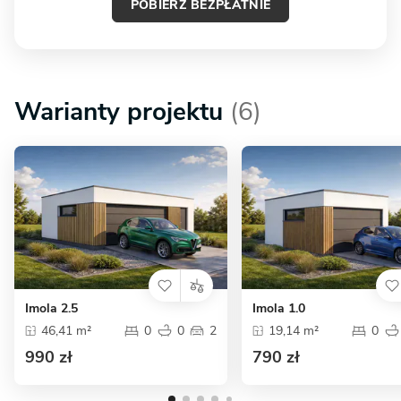
POBIERZ BEZPŁATNIE
Warianty projektu
(6)
Imola 2.5
Imola 1.0
46,41 m²
0
0
2
19,14 m²
0
990 zł
790 zł