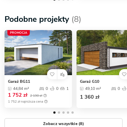
Podobne projekty
(8)
PROMOCJA
Garaż BG11
Garaż G10
44,84 m²
0
0
1
49,10 m²
0
1 752 zł
2 190 zł
1 360 zł
1 752 zł najniższa cena
Zobacz wszystkie (8)