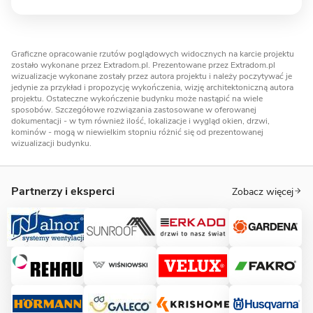
Graficzne opracowanie rzutów poglądowych widocznych na karcie projektu
zostało wykonane przez Extradom.pl. Prezentowane przez Extradom.pl
wizualizacje wykonane zostały przez autora projektu i należy poczytywać je
jedynie za przykład i propozycję wykończenia, wizję architektoniczną autora
projektu. Ostateczne wykończenie budynku może nastąpić na wiele
sposobów. Szczegółowe rozwiązania zastosowane w oferowanej
dokumentacji - w tym również ilość, lokalizacje i wygląd okien, drzwi,
kominów - mogą w niewielkim stopniu różnić się od prezentowanej
wizualizacji budynku.
Partnerzy i eksperci
Zobacz więcej