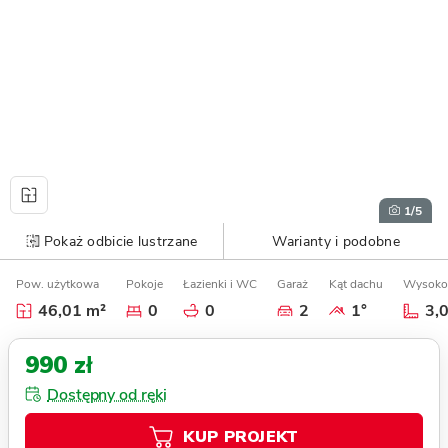
1
/5
Pokaż odbicie lustrzane
Warianty i podobne
Pow. użytkowa
Pokoje
Łazienki i WC
Garaż
Kąt dachu
Wysoko
46,01 m²
0
0
2
1°
3,
990 zł
Dostępny od ręki
KUP PROJEKT