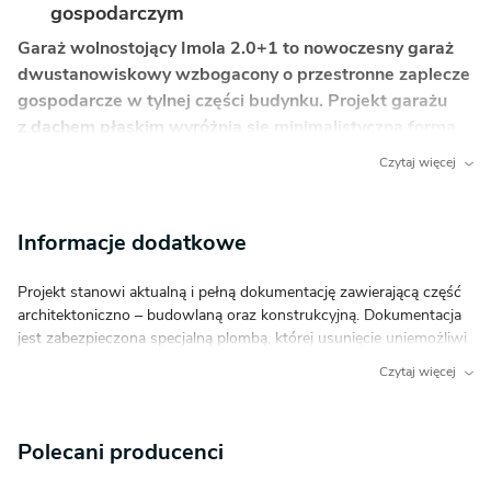
gospodarczym
Garaż wolnostojący Imola 2.0+1 to nowoczesny garaż
dwustanowiskowy wzbogacony o przestronne zaplecze
gospodarcze w tylnej części budynku. Projekt garażu
z dachem płaskim wyróżnia się minimalistyczną formą,
która doskonale wpisuje się w nowoczesne trendy
Czytaj więcej
architektoniczne, stanowiąc estetyczne dopełnienie
posesji bez dominowania nad bryłą domu
mieszkalnego.
Informacje dodatkowe
Co wyróżnia ten garaż?
Projekt stanowi aktualną i pełną dokumentację zawierającą część
architektoniczno – budowlaną oraz konstrukcyjną. Dokumentacja
Obszerne pomieszczenie gospodarcze
jest zabezpieczona specjalną plombą, której usunięcie uniemożliwi
o powierzchni 12,76 m² z osobnym wejściem.
jej zwrot, a wymiana rozplombowanego projektu podlega opłacie
Czytaj więcej
Dodatkowe drzwi wewnętrzne prowadzące
manipulacyjnej w wysokości 100 zł.
z garażu do strefy zaplecza.
Wydłużona konstrukcja o szerokości 6,36 m,
Polecani producenci
idealna na wąskie działki.