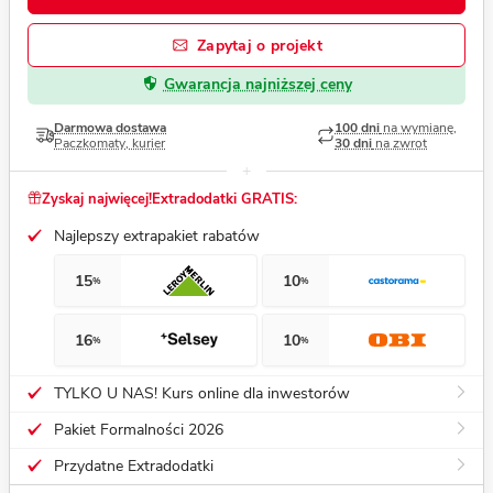
Zapytaj o projekt
Gwarancja najniższej ceny
Darmowa dostawa
100 dni
na wymianę,
Paczkomaty, kurier
30 dni
na zwrot
Zyskaj najwięcej!
Extradodatki GRATIS:
Najlepszy extrapakiet rabatów
15
10
%
%
16
10
%
%
TYLKO U NAS! Kurs online dla inwestorów
Pakiet Formalności 2026
Przydatne Extradodatki