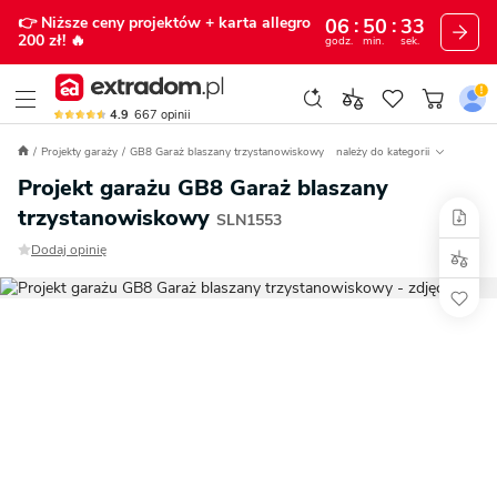
👉 Niższe ceny projektów
+ karta allegro
06
50
32
200 zł!
🔥
godz.
min.
sek.
4.9
667
opinii
Projekty garaży
GB8 Garaż blaszany trzystanowiskowy
należy do kategorii
Projekt garażu GB8 Garaż blaszany
trzystanowiskowy
SLN1553
Dodaj opinię