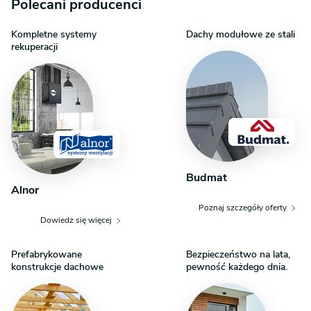
Polecani producenci
posiadanej działki w celu upewnienia się, że wybrany projekt domu
idealnie na nią pasuje. Wymiana rozplombowanego projektu
podlega opłacie manipulacyjnej w wysokości 100 zł. O szczegóły
Kompletne systemy
Dachy modułowe ze stali
rekuperacji
dopytaj w Centrum Obsługi Klienta.
Budmat
Alnor
Poznaj szczegóły oferty
Dowiedz się więcej
Prefabrykowane
Bezpieczeństwo na lata,
konstrukcje dachowe
pewność każdego dnia.