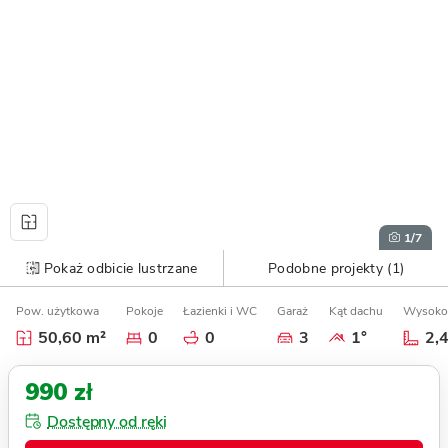
1
/7
Pokaż odbicie lustrzane
Podobne projekty (1)
Pow. użytkowa
Pokoje
Łazienki i WC
Garaż
Kąt dachu
Wysoko
50,60 m²
0
0
3
1°
2,
990 zł
Dostępny od ręki