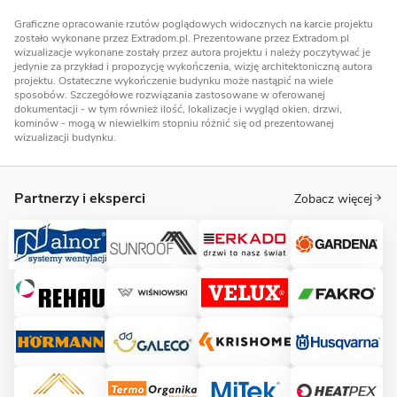
Graficzne opracowanie rzutów poglądowych widocznych na karcie projektu
zostało wykonane przez Extradom.pl. Prezentowane przez Extradom.pl
wizualizacje wykonane zostały przez autora projektu i należy poczytywać je
jedynie za przykład i propozycję wykończenia, wizję architektoniczną autora
projektu. Ostateczne wykończenie budynku może nastąpić na wiele
sposobów. Szczegółowe rozwiązania zastosowane w oferowanej
dokumentacji - w tym również ilość, lokalizacje i wygląd okien, drzwi,
kominów - mogą w niewielkim stopniu różnić się od prezentowanej
wizualizacji budynku.
Partnerzy i eksperci
Zobacz więcej