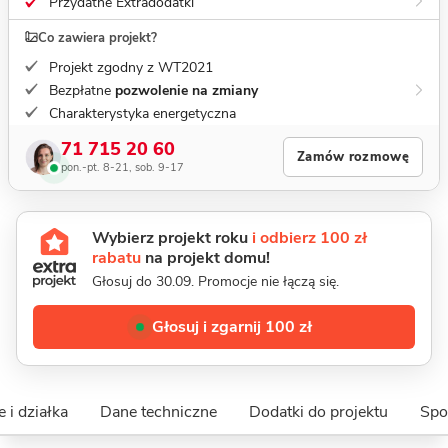
Przydatne Extradodatki
Co zawiera projekt?
Projekt zgodny z WT2021
Bezpłatne
pozwolenie na zmiany
Charakterystyka energetyczna
71 715 20 60
Zamów rozmowę
pon.-pt. 8-21, sob. 9-17
Wybierz projekt roku
i odbierz 100 zł
rabatu
na projekt domu!
Głosuj do 30.09. Promocje nie łączą się.
Głosuj i zgarnij 100 zł
 i działka
Dane techniczne
Dodatki do projektu
Spo