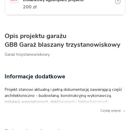
200 zł
Opis projektu garażu
GB8 Garaż blaszany trzystanowiskowy
Garaż trzystanowiskowy.
Informacje dodatkowe
Projekt stanowi aktualną i pełną dokumentację zawierającą część
architektoniczno - budowlaną, konstrukcyjną wykonawczą,
instalacji wewnętrznych, elektrycznych i teletechnicznych,
charakterystykę energetyczną oraz uprawnienia projektantów.
Czytaj więcej
Dokumentacja zabezpieczona jest specjalną plombą, której
usunięcie uniemożliwi jej zwrot. Zapraszamy do zamówienia przed
zakupem rysunków szczegółowych projektu oraz analizy