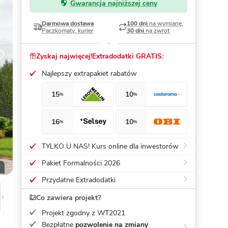
Gwarancja najniższej ceny
Dom pasywny
- co to znaczy
Darmowa dostawa
100 dni
na wymianę,
Paczkomaty, kurier
30 dni
na zwrot
Zyskaj najwięcej!
Extradodatki GRATIS:
Najlepszy extrapakiet rabatów
15
10
%
%
16
10
%
%
TYLKO U NAS! Kurs online dla inwestorów
Pakiet Formalności 2026
Przydatne Extradodatki
Co zawiera projekt?
Projekt zgodny z WT2021
Bezpłatne
pozwolenie na zmiany