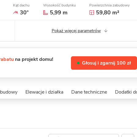
Kąt dachu
Wysokość budynku
Powierzchnia zabudowy
30°
5,99 m
59,80 m²
Pokaż więcej parametrów
 rabatu
na projekt domu!
Głosuj i zgarnij 100 zł
 budowy
Elewacje i działka
Dane techniczne
Dodatki d