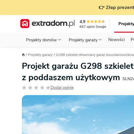
👉 Złap prezent
4.9
Projekt
667
opinii
Google
Nowości
P
Projekty domów
Projekty garaży
KONDYGNACJE
PRZED BUDOWĄ - ETAP 1
STANOWISKA
Projekty garaży
G298 szkielet drewniany garaż dwustanowisk
Projekty domów
Parterowe
Piętrowe
Projekty garaży
do 70 m²
Projekt garażu G298 szkiel
POWIERZCHNIA
WYBIERAM PROJEKT - ETAP 2
TYP
Działka
z poddaszem użytkowym
GARAŻ
BUDUJĘ DOM - ETAP 3
DACH
SLN2
Technol
Dodaj opinię
DACH
URZĄDZAM DOM - ETAP 4
Zobacz wszystkie kategorie
KONSTRUKCJA
PRZEPISY I FORMALNOŚCI
STYL
FINANSE I KOSZTY
ZABUDOWA
OZE