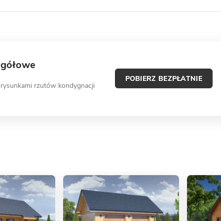
egółowe
POBIERZ BEZPŁATNIE
 rysunkami rzutów kondygnacji