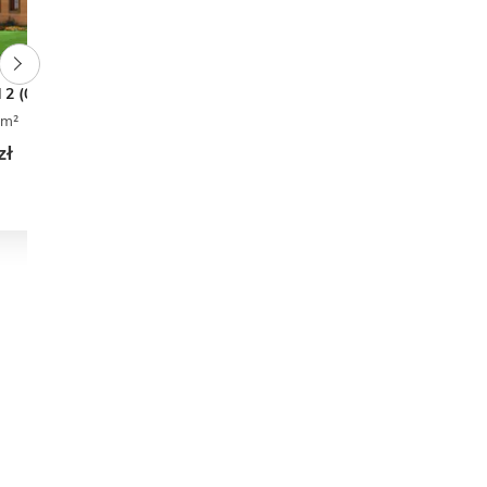
Zobacz wszystkie
 2 (03l)
(4)
 m²
0
0
2
zł