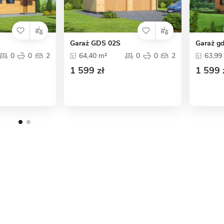
Garaż GDS 02S
Garaż gd
0
0
2
64,40 m²
0
0
2
63,99
1 599 zł
1 599 