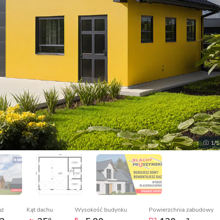
1
/5
aż
Kąt dachu
Wysokość budynku
Powierzchnia zabudowy