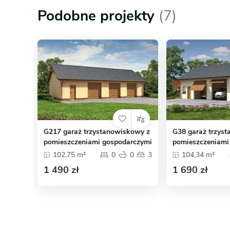
Podobne projekty
(7)
G217 garaż trzystanowiskowy z
G38 garaż trzys
pomieszczeniami gospodarczymi
pomieszczeniami
102,75 m²
0
0
3
104,34 m²
1 490 zł
1 690 zł