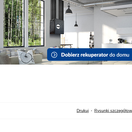
Drukuj
Rysunki szczegóło
•