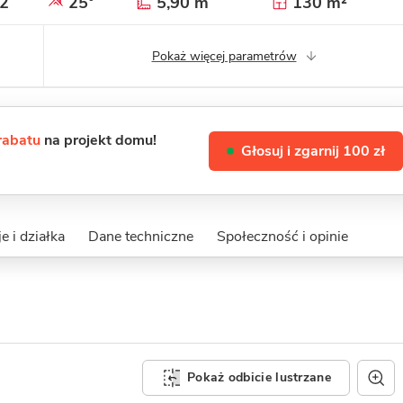
2
25°
5,90 m
130 m²
Pokaż więcej parametrów
 rabatu
na projekt domu!
Głosuj i zgarnij 100 zł
e i działka
Dane techniczne
Społeczność i opinie
Pokaż odbicie lustrzane