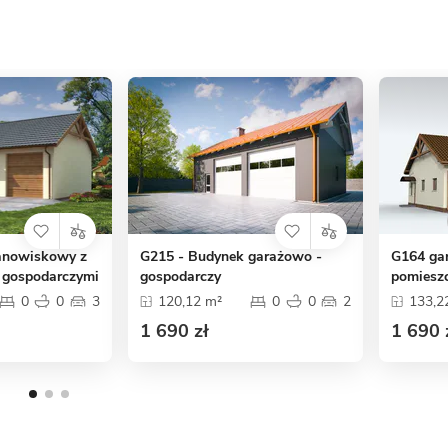
tanowiskowy z
G215 - Budynek garażowo -
G164 ga
 gospodarczymi
gospodarczy
pomiesz
0
0
3
120,12 m²
0
0
2
133,2
1 690 zł
1 690 