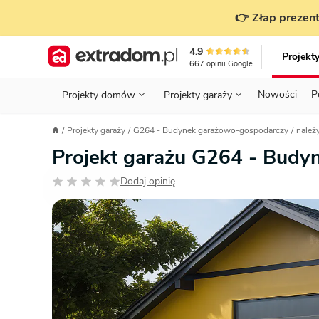
👉 Złap prezent
4.9
Projekt
667
opinii
Google
Nowości
P
Projekty domów
Projekty garaży
KONDYGNACJE
PRZED BUDOWĄ - ETAP 1
STANOWISKA
Projekty garaży
G264 - Budynek garażowo-gospodarczy
należ
Projekty domów
Parterowe
Piętrowe
Projekty garaży
do 70 m²
Projekt garażu G264 - Bud
POWIERZCHNIA
WYBIERAM PROJEKT - ETAP 2
TYP
Działka
Dodaj opinię
GARAŻ
BUDUJĘ DOM - ETAP 3
DACH
Technol
DACH
URZĄDZAM DOM - ETAP 4
Zobacz wszystkie kategorie
KONSTRUKCJA
PRZEPISY I FORMALNOŚCI
STYL
FINANSE I KOSZTY
ZABUDOWA
OZE