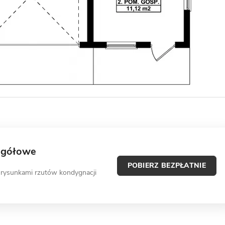
egółowe
POBIERZ BEZPŁATNIE
 rysunkami rzutów kondygnacji