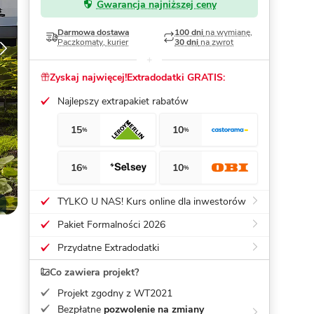
Gwarancja najniższej ceny
Dom pasywny
- co to znaczy
Darmowa dostawa
100 dni
na wymianę,
Paczkomaty, kurier
30 dni
na zwrot
Zyskaj najwięcej!
Extradodatki GRATIS:
Najlepszy extrapakiet rabatów
15
10
%
%
16
10
%
%
TYLKO U NAS! Kurs online dla inwestorów
Pakiet Formalności 2026
Przydatne Extradodatki
Co zawiera projekt?
Projekt zgodny z WT2021
Bezpłatne
pozwolenie na zmiany