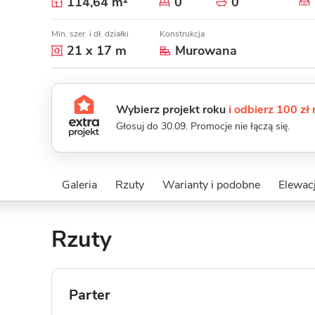
114,64 m²
0
0
Min. szer. i dł. działki
Konstrukcja
21 x 17 m
Murowana
Wybierz projekt roku
i odbierz 100 zł
Głosuj do 30.09. Promocje nie łączą się.
Galeria
Rzuty
Warianty i podobne
Elewacj
Rzuty
Parter