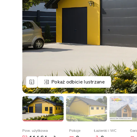
ENERGOOSZCZĘDNOŚĆ
PLEBISCYT EXTRAPROJEKT
DODATKOWE ELEMENTY
AKADEMIA EXTRADOM.PL
BAZA WIEDZY
Zobacz wszystkie kategorie
Zobacz wszystkie porady
Pokaż odbicie lustrzane
Pow. użytkowa
Pokoje
Łazienki i WC
Gar