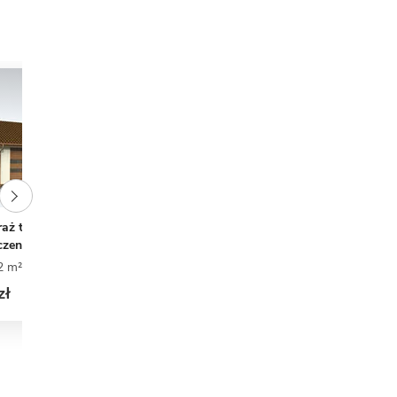
raż trzystanowiskowy z
G234 garaż trzystanowiskowy
czeniami gospodarczymi
130 m²
0
0
3
2 m²
0
0
3
1 690 zł
zł