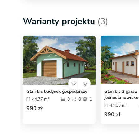
Warianty projektu
(3)
G1m bis budynek gospodarczy
G1m bis 2 garaż
jednostanowisk
44,77 m²
0
0
1
44,83 m²
990 zł
990 zł