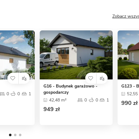
Zobacz wszys
G16 - Budynek garażowo -
G123 - 
gospodarczy
0
0
1
52,55
42,48 m²
0
0
1
990 zł
949 zł