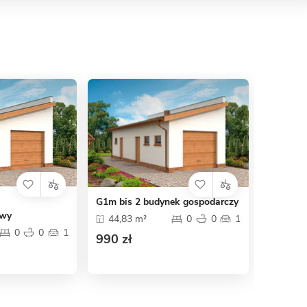
G1m bis 2 budynek gospodarczy
owy
44,83 m²
0
0
1
0
0
1
990 zł