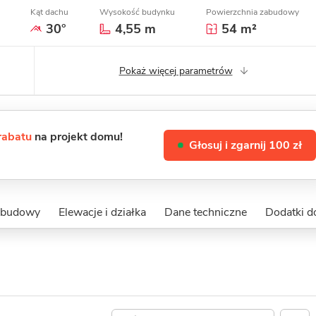
Kąt dachu
Wysokość budynku
Powierzchnia zabudowy
30°
4,55 m
54 m²
Pokaż więcej parametrów
 rabatu
na projekt domu!
Głosuj i zgarnij 100 zł
 budowy
Elewacje i działka
Dane techniczne
Dodatki d