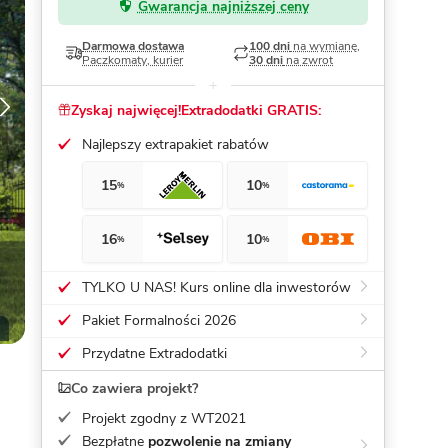
Gwarancja najniższej ceny
Dom pasywny
- co to znaczy
Darmowa dostawa
100 dni
na wymianę,
Paczkomaty, kurier
30 dni
na zwrot
Zyskaj najwięcej!
Extradodatki GRATIS:
Najlepszy extrapakiet rabatów
15
10
%
%
16
10
%
%
TYLKO U NAS! Kurs online dla inwestorów
Pakiet Formalności 2026
Przydatne Extradodatki
Co zawiera projekt?
Projekt zgodny z WT2021
Bezpłatne
pozwolenie na zmiany