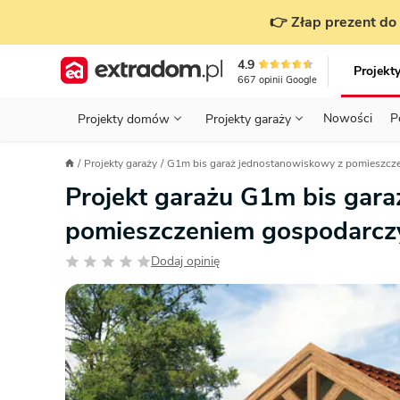
👉 Złap prezent do 
4.9
Projekt
667
opinii
Google
Nowości
P
Projekty domów
Projekty garaży
KONDYGNACJE
PRZED BUDOWĄ - ETAP 1
STANOWISKA
Projekty garaży
G1m bis garaż jednostanowiskowy z pomieszc
Projekty domów
Parterowe
Piętrowe
Projekty garaży
do 70 m²
Projekt garażu G1m bis gar
POWIERZCHNIA
WYBIERAM PROJEKT - ETAP 2
TYP
Działka
pomieszczeniem gospodarc
GARAŻ
BUDUJĘ DOM - ETAP 3
DACH
Technol
Dodaj opinię
DACH
URZĄDZAM DOM - ETAP 4
Zobacz wszystkie kategorie
KONSTRUKCJA
PRZEPISY I FORMALNOŚCI
STYL
FINANSE I KOSZTY
ZABUDOWA
OZE