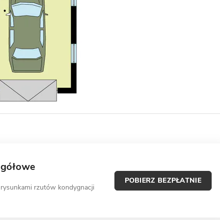
egółowe
POBIERZ BEZPŁATNIE
 rysunkami rzutów kondygnacji