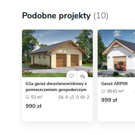
Podobne projekty
(10)
G1a garaż dwustanowiskowy z
Garaż ARP09
pomieszczeniem gospodarczym
38,41 m²
53 m²
0
0
2
999 zł
990 zł