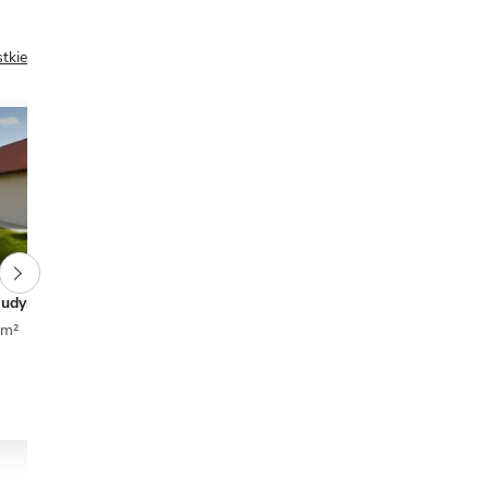
tkie
Budynek garażowy
G42 - Budynek garażowo -
gospodarczy
 m²
0
0
1
50,77 m²
0
0
1
949 zł