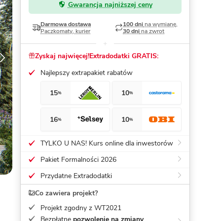
Gwarancja najniższej ceny
Dom pasywny
- co to znaczy
Darmowa dostawa
100 dni
na wymianę,
Paczkomaty, kurier
30 dni
na zwrot
Zyskaj najwięcej!
Extradodatki GRATIS:
Najlepszy extrapakiet rabatów
15
10
%
%
16
10
%
%
TYLKO U NAS! Kurs online dla inwestorów
Pakiet Formalności 2026
Przydatne Extradodatki
Co zawiera projekt?
Projekt zgodny z WT2021
Bezpłatne
pozwolenie na zmiany