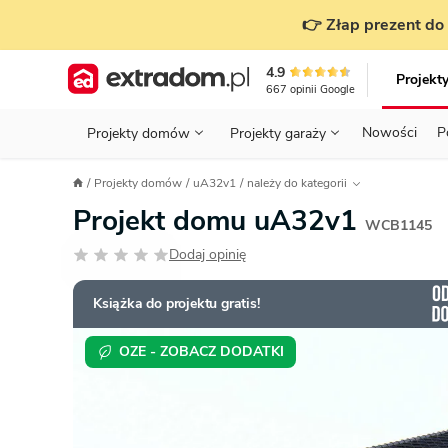
👉 Złap prezent do 
4.9
Projekt
667
opinii
Google
Nowości
P
Projekty domów
Projekty garaży
KONDYGNACJE
PRZED BUDOWĄ - ETAP 1
STANOWISKA
Projekty domów
uA32v1
należy do kategorii
Projekty domów
Parterowe
Piętrowe
Projekty garaży
do 70 m²
Projekt domu uA32v1
POWIERZCHNIA
WYBIERAM PROJEKT - ETAP 2
TYP
WCB1145
Działka
Dodaj opinię
GARAŻ
BUDUJĘ DOM - ETAP 3
DACH
Technol
DACH
URZĄDZAM DOM - ETAP 4
Zobacz wszystkie kategorie
Książka do projektu gratis!
KONSTRUKCJA
PRZEPISY I FORMALNOŚCI
OZE - ZOBACZ DODATKI
STYL
FINANSE I KOSZTY
ZABUDOWA
OZE