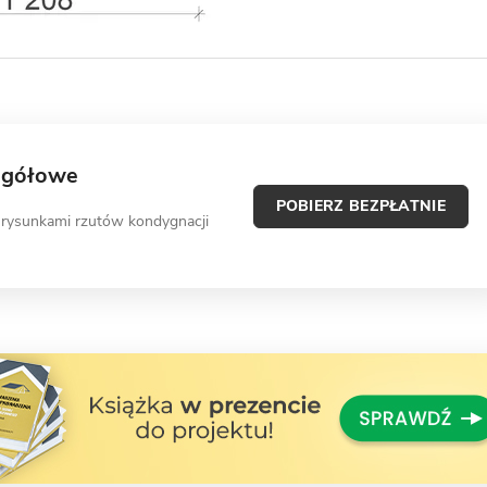
egółowe
POBIERZ BEZPŁATNIE
 rysunkami rzutów kondygnacji