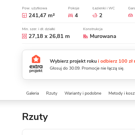
Pow. użytkowa
Pokoje
Łazienki i WC
Gar
241,47 m²
4
2
Min. szer. i dł. działki
Konstrukcja
27,18 x 26,81 m
Murowana
Wybierz projekt roku
i odbierz 100 zł
Głosuj do 30.09. Promocje nie łączą się.
Galeria
Rzuty
Warianty i podobne
Metody i kos
Rzuty