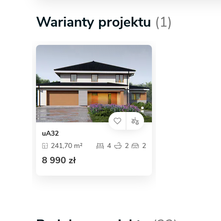
Warianty projektu
(1)
uA32
241,70 m²
4
2
2
8 990 zł