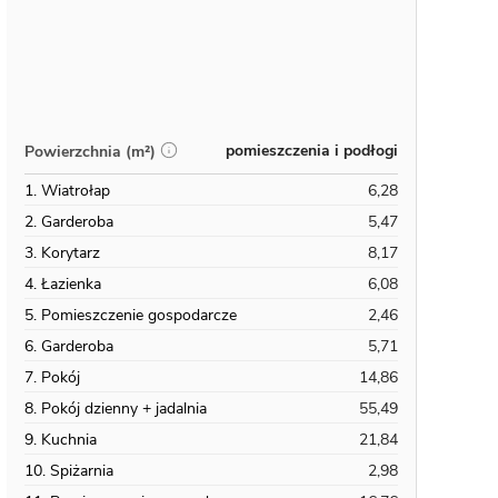
pomieszczenia i podłogi
Powierzchnia (m²)
1. Wiatrołap
6,28
2. Garderoba
5,47
3. Korytarz
8,17
4. Łazienka
6,08
5. Pomieszczenie gospodarcze
2,46
6. Garderoba
5,71
7. Pokój
14,86
8. Pokój dzienny + jadalnia
55,49
9. Kuchnia
21,84
10. Spiżarnia
2,98