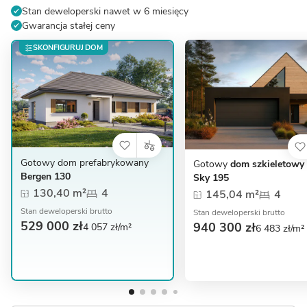
Stan deweloperski nawet w 6 miesięcy
Gwarancja stałej ceny
SKONFIGURUJ DOM
Gotowy dom prefabrykowany
Gotowy
dom szkieletowy
Bergen 130
Sky 195
130,40 m²
4
145,04 m²
4
Stan deweloperski brutto
Stan deweloperski brutto
529 000 zł
940 300 zł
4 057 zł/m²
6 483 zł/m²