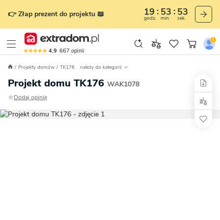
19
53
51
👉 Złap prezent do projektu 📖
godz.
min.
sek.
4.9
667
opinii
Projekty domów
TK176
należy do kategorii
Projekt domu TK176
WAK1078
Dodaj opinię