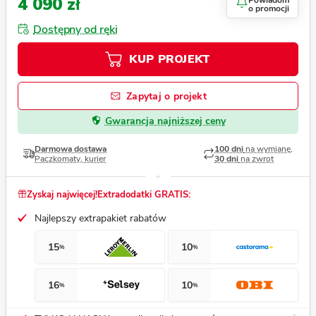
4 090 zł
Powiadom
o promocji
Dostępny od ręki
KUP PROJEKT
Zapytaj o projekt
Gwarancja najniższej ceny
Darmowa dostawa
100 dni
na wymianę,
Paczkomaty, kurier
30 dni
na zwrot
Zyskaj najwięcej!
Extradodatki GRATIS:
Najlepszy extrapakiet rabatów
15
10
%
%
16
10
%
%