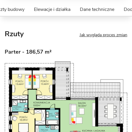
szty budowy
Elewacje i działka
Dane techniczne
Dod
Rzuty
Jak wygląda proces zmian
Parter
- 186,57 m²