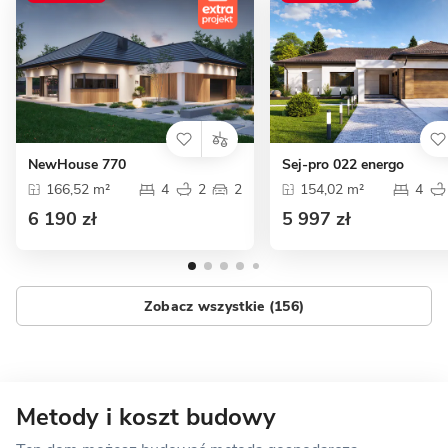
NewHouse 770
Sej-pro 022 energo
166,52 m²
4
2
2
154,02 m²
4
6 190 zł
5 997 zł
Zobacz wszystkie (156)
Metody i koszt budowy