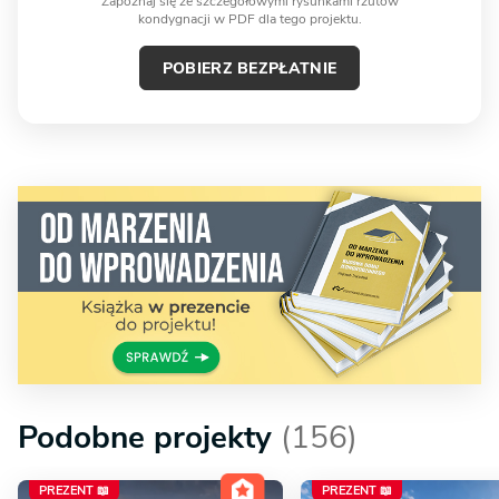
Zapoznaj się ze szczegółowymi rysunkami rzutów
kondygnacji w PDF dla tego projektu.
POBIERZ BEZPŁATNIE
Podobne projekty
(156)
PREZENT 📖
PREZENT 📖