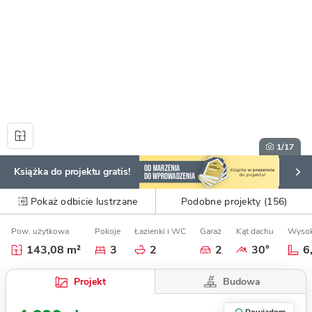
1
/17
Książka do projektu gratis!
Pokaż odbicie lustrzane
Podobne projekty (156)
Pow. użytkowa
Pokoje
Łazienki i WC
Garaż
Kąt dachu
Wysok
143,08 m²
3
2
2
30°
6
Budowa
Projekt