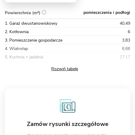
pomieszczenia i podłogi
Powierzchnia (m²)
1. Garaż dwustanowiskowy
40,49
2. Kotłownia
6
3. Pomieszczenie gospodarcze
3,83
4. Wiatrołap
6,66
5. Kuchnia + jadalnia
27,17
Razem
186,57
Zamów rysunki szczegółowe