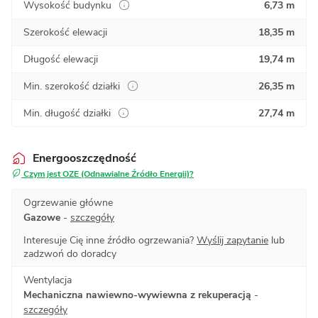
Wysokość budynku
6,73 m
Szerokość elewacji
18,35 m
Długość elewacji
19,74 m
Min. szerokość działki
26,35 m
Min. długość działki
27,74 m
Energooszczędność
Czym jest OZE (Odnawialne Źródło Energii)?
Ogrzewanie główne
Gazowe
-
szczegóły
Interesuje Cię inne źródło ogrzewania?
Wyślij zapytanie
lub
zadzwoń do doradcy
Wentylacja
Mechaniczna nawiewno-wywiewna z rekuperacją
-
szczegóły