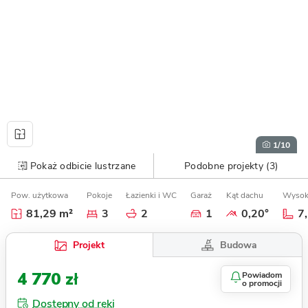
1
/10
Pokaż odbicie lustrzane
Podobne projekty (3)
Pow. użytkowa
Pokoje
Łazienki i WC
Garaż
Kąt dachu
Wysok
81,29 m²
3
2
1
0,20°
7
Budowa
Projekt
4 770 zł
Powiadom
o promocji
Dostępny od ręki