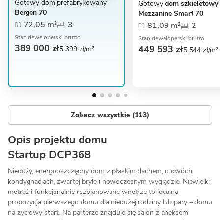
Gotowy dom prefabrykowany
Gotowy
dom szkieletowy
Bergen 70
Mezzanine Smart 70
72,05 m²
3
81,09 m²
2
Stan deweloperski brutto
Stan deweloperski brutto
389 000 zł
449 593 zł
5 399 zł/m²
5 544 zł/m²
Zobacz wszystkie (113)
Opis projektu domu
Startup DCP368
Nieduży, energooszczędny dom z płaskim dachem, o dwóch
kondygnacjach, zwartej bryle i nowoczesnym wyglądzie. Niewielki
metraż i funkcjonalnie rozplanowane wnętrze to idealna
propozycja pierwszego domu dla niedużej rodziny lub pary – domu
na życiowy start. Na parterze znajduje się salon z aneksem