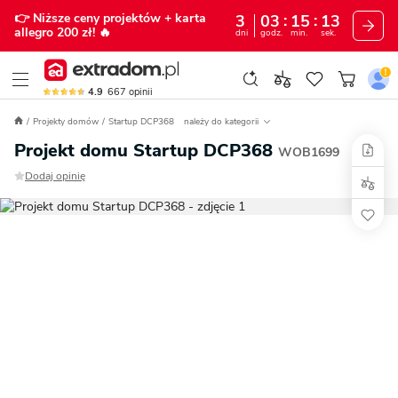
👉 Niższe ceny projektów
+ karta
3
03
15
11
allegro 200 zł!
🔥
dni
godz.
min.
sek.
4.9
667
opinii
Projekty domów
Startup DCP368
należy do kategorii
Projekt domu Startup DCP368
WOB1699
Dodaj opinię