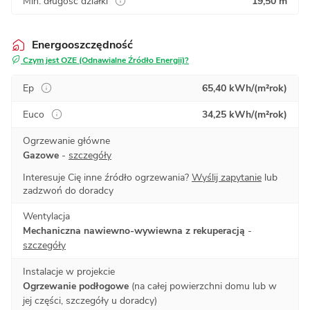
Min. długość działki
19,50 m
Energooszczędność
Czym jest OZE (Odnawialne Źródło Energii)?
Ep
65,40 kWh/(m²rok)
Euco
34,25 kWh/(m²rok)
Ogrzewanie główne
Gazowe
-
szczegóły
Interesuje Cię inne źródło ogrzewania?
Wyślij zapytanie
lub
zadzwoń do doradcy
Wentylacja
Mechaniczna nawiewno-wywiewna z rekuperacją
-
szczegóły
Instalacje w projekcie
Ogrzewanie podłogowe
(na całej powierzchni domu lub w
jej części, szczegóły u doradcy)