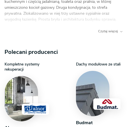
kuchennym i częścią jadalnianą, toaleta oraz pralnia, w której
umieszczono kocioł gazowy. Druga kondygnacja, to strefa
prywatna. Zlokalizowano w niej trzy ustawne sypialnie oraz
wygodną łazienkę. Prosta bryła i architektura budynku sprawia,
że jest on niedrogi w realizacji i późniejszej eksploatacji.W
projekcie przewidziano ogrzewanie kotłem na gaz. Możliwa jest
Czytaj więcej
zmiana ogrzewania na pompę ciepła.
Polecani producenci
Kompletne systemy
Dachy modułowe ze stali
rekuperacji
Budmat