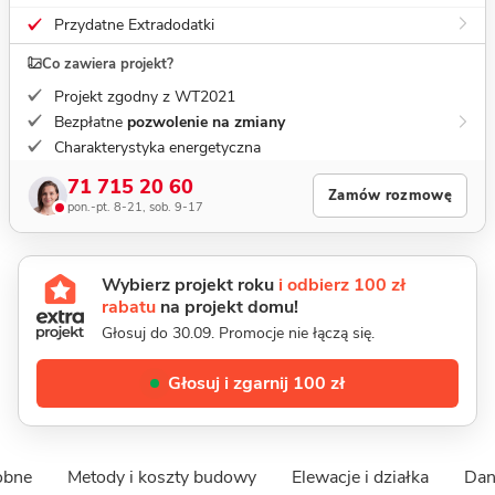
Przydatne Extradodatki
Co zawiera projekt?
Projekt zgodny z WT2021
Bezpłatne
pozwolenie na zmiany
Charakterystyka energetyczna
71 715 20 60
Zamów rozmowę
pon.-pt. 8-21, sob. 9-17
Wybierz projekt roku
i odbierz 100 zł
rabatu
na projekt domu!
Głosuj do 30.09. Promocje nie łączą się.
Głosuj i zgarnij 100 zł
obne
Metody i koszty budowy
Elewacje i działka
Dan