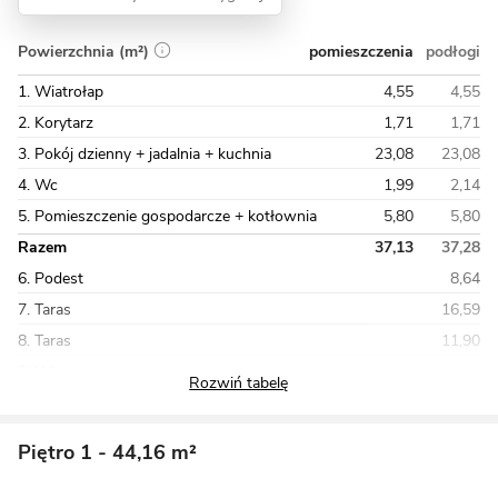
pomieszczenia
podłogi
Powierzchnia (m²)
1. Wiatrołap
4,55
4,55
2. Korytarz
1,71
1,71
3. Pokój dzienny + jadalnia + kuchnia
23,08
23,08
4. Wc
1,99
2,14
5. Pomieszczenie gospodarcze + kotłownia
5,80
5,80
Razem
37,13
37,28
6. Podest
8,64
7. Taras
16,59
8. Taras
11,90
9. Wiata garażowa jednostanowiskowa
Piętro 1
- 44,16 m²