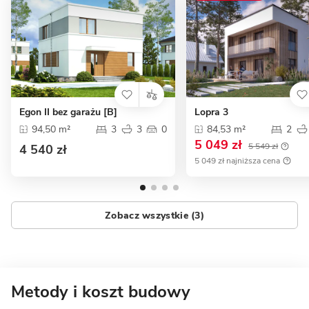
Egon II bez garażu [B]
Lopra 3
94,50 m²
3
3
0
84,53 m²
2
5 049 zł
5 549 zł
4 540 zł
5 049 zł najniższa cena
Zobacz wszystkie (3)
Metody i koszt budowy