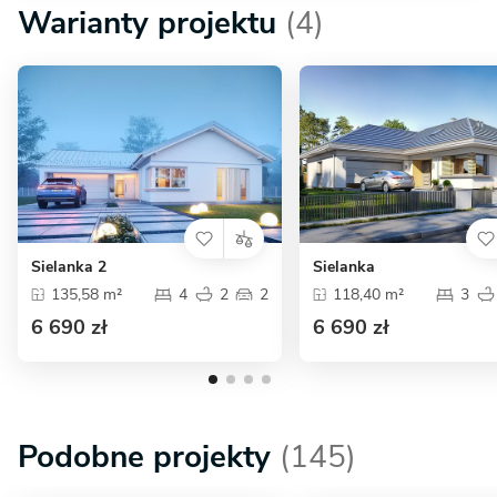
Warianty projektu
(4)
Sielanka 2
Sielanka
135,58 m²
4
2
2
118,40 m²
3
6 690 zł
6 690 zł
Podobne projekty
(145)