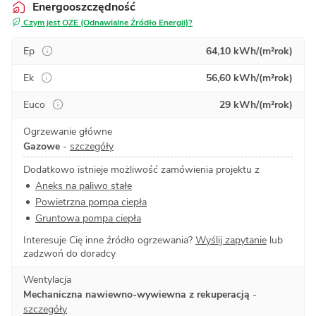
Energooszczędność
Czym jest OZE (Odnawialne Źródło Energii)?
Ep
64,10 kWh/(m²rok)
Ek
56,60 kWh/(m²rok)
Euco
29 kWh/(m²rok)
Ogrzewanie główne
Gazowe
-
szczegóły
Dodatkowo istnieje możliwość zamówienia projektu z
Aneks na paliwo stałe
Powietrzna pompa ciepła
Gruntowa pompa ciepła
Interesuje Cię inne źródło ogrzewania?
Wyślij zapytanie
lub
zadzwoń do doradcy
Wentylacja
Mechaniczna nawiewno-wywiewna z rekuperacją
-
szczegóły