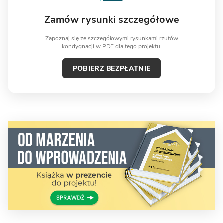
Zamów rysunki szczegółowe
Zapoznaj się ze szczegółowymi rysunkami rzutów
kondygnacji w PDF dla tego projektu.
POBIERZ BEZPŁATNIE