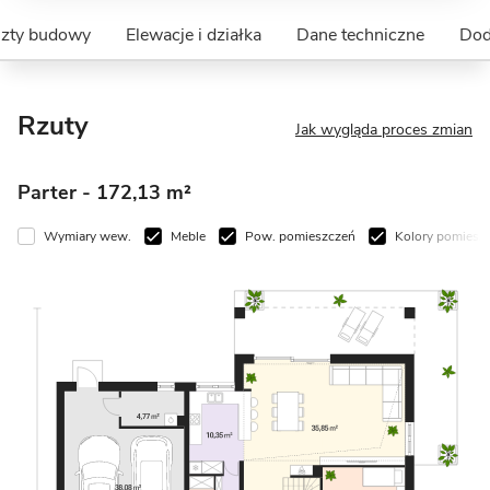
szty budowy
Elewacje i działka
Dane techniczne
Dod
Rzuty
Jak wygląda proces zmian
Parter
- 172,13 m²
Wymiary wew.
Meble
Pow. pomieszczeń
Kolory pomiesz