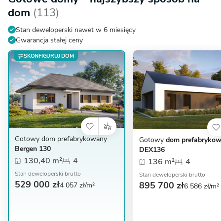
dom
(113)
Stan deweloperski nawet w 6 miesięcy
Gwarancja stałej ceny
SKONFIGURUJ DOM
Gotowy dom prefabrykowany
Gotowy
dom prefabryko
Bergen 130
DEX136
130,40 m²
4
136 m²
4
Stan deweloperski brutto
Stan deweloperski brutto
529 000 zł
895 700 zł
4 057 zł/m²
6 586 zł/m²