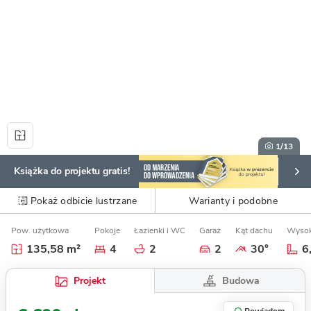
1
/13
Książka do projektu gratis!
Pokaż odbicie lustrzane
Warianty i podobne
Pow. użytkowa
Pokoje
Łazienki i WC
Garaż
Kąt dachu
Wysok
135,58 m²
4
2
2
30°
6
Budowa
Projekt