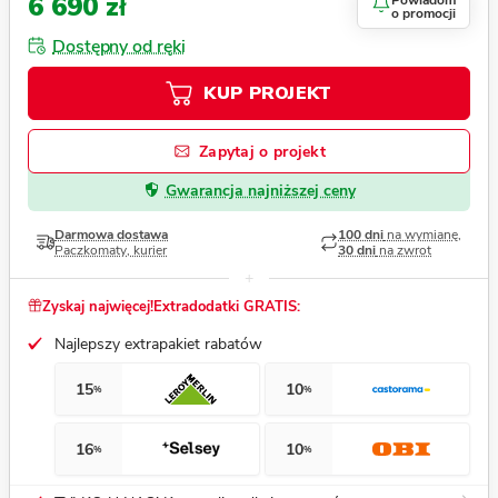
6 690 zł
Powiadom
o promocji
Dostępny od ręki
KUP PROJEKT
Zapytaj o projekt
Gwarancja najniższej ceny
Darmowa dostawa
100 dni
na wymianę,
Paczkomaty, kurier
30 dni
na zwrot
Zyskaj najwięcej!
Extradodatki GRATIS:
Najlepszy extrapakiet rabatów
15
10
%
%
16
10
%
%