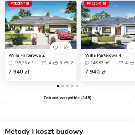
PREZENT 📖
PREZENT 📖
Willa Parterowa 2
Willa Parterowa 4
135,75 m²
4
3
2
146,83 m²
4
7 940 zł
7 940 zł
Zobacz wszystkie (145)
Metody i koszt budowy