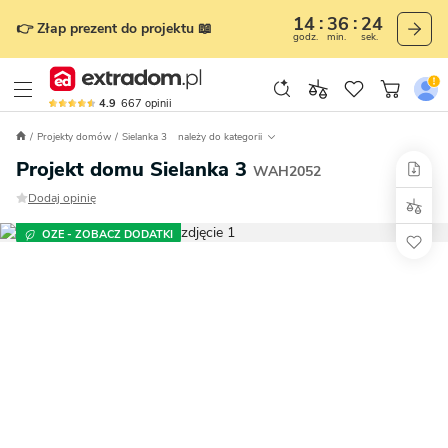
14
36
23
👉 Złap prezent do projektu 📖
godz.
min.
sek.
4.9
667
opinii
Projekty domów
Sielanka 3
należy do kategorii
Projekt domu Sielanka 3
WAH2052
Dodaj opinię
OZE - ZOBACZ DODATKI