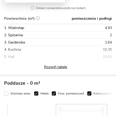
Zobacz oznaczenia użyte na rzutach
pomieszczenia i podłogi
Powierzchnia (m²)
1. Wiatrołap
4,93
2. Spiżarnia
2
3. Garderoba
1,64
4. Kuchnia
10,35
5. Hall
10,61
Razem
172,13
Poddasze
- 0 m²
Wymiary wew.
Meble
Pow. pomieszczeń
Kolory pomiesz