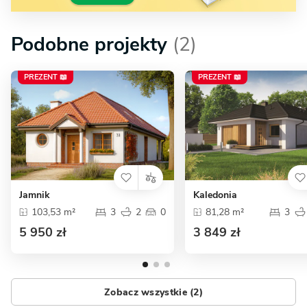
Podobne projekty
(2)
PREZENT 📖
PREZENT 📖
Jamnik
Kaledonia
103,53 m²
3
2
0
81,28 m²
3
5 950 zł
3 849 zł
Zobacz wszystkie (2)