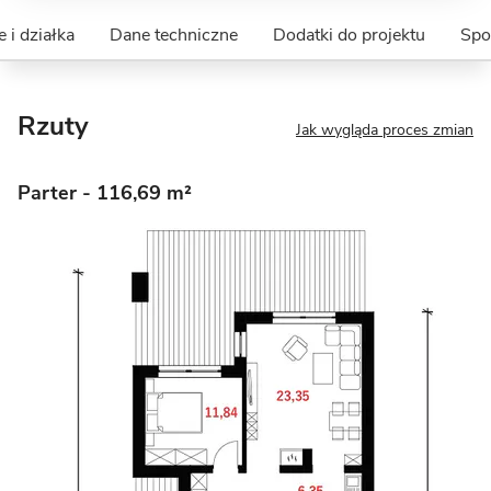
 i działka
Dane techniczne
Dodatki do projektu
Spo
Rzuty
Jak wygląda proces zmian
Parter
- 116,69 m²