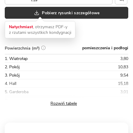
Pobierz rysunki szczegółowe
Natychmiast
, otrzymasz PDF-y
z rzutami wszystkich kondygnacji
pomieszczenia i podłogi
Powierzchnia (m²)
1. Wiatrołap
3,80
2. Pokój
10,83
3. Pokój
9,54
4. Hall
15,18
5. Garderoba
3,01
Razem
116,69