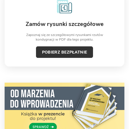
Zamów rysunki szczegółowe
Zapoznaj się ze szczegółowymi rysunkami rzutów
kondygnacji w PDF dla tego projektu.
POBIERZ BEZPŁATNIE