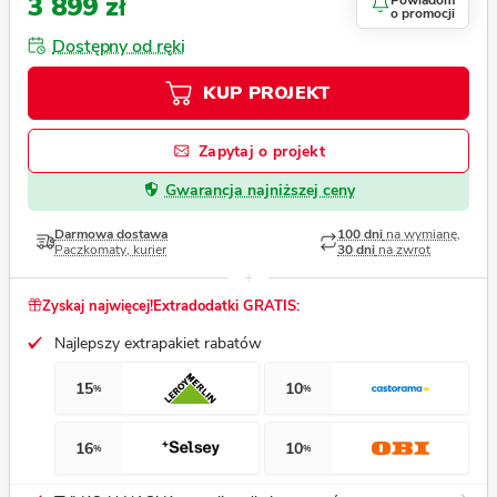
3 899 zł
Powiadom
o promocji
Dostępny od ręki
KUP PROJEKT
Zapytaj o projekt
Gwarancja najniższej ceny
Darmowa dostawa
100 dni
na wymianę,
Paczkomaty, kurier
30 dni
na zwrot
Zyskaj najwięcej!
Extradodatki GRATIS:
Najlepszy extrapakiet rabatów
15
10
%
%
16
10
%
%