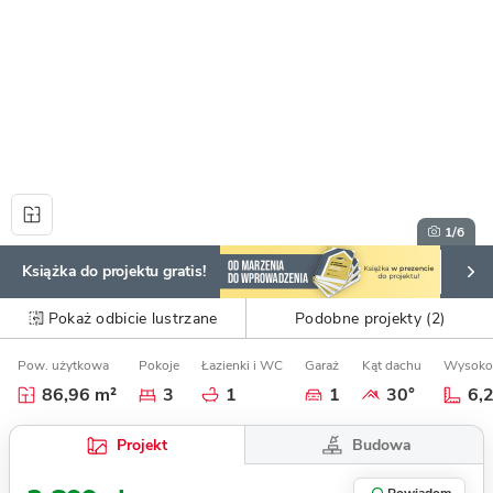
1
/6
Książka do projektu gratis!
Pokaż odbicie lustrzane
Podobne projekty (2)
Pow. użytkowa
Pokoje
Łazienki i WC
Garaż
Kąt dachu
Wysoko
86,96 m²
3
1
1
30°
6,
Budowa
Projekt