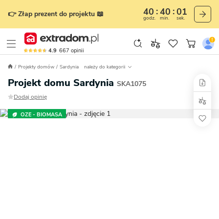
40
40
00
👉 Złap prezent do projektu 📖
godz.
min.
sek.
4.9
667
opinii
Projekty domów
Sardynia
należy do kategorii
Projekt domu Sardynia
SKA1075
Dodaj opinię
OZE - BIOMASA