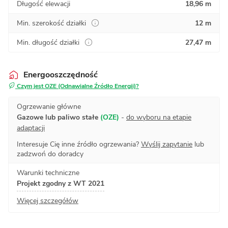
Długość elewacji
18,96 m
Min. szerokość działki
12 m
Min. długość działki
27,47 m
Energooszczędność
Czym jest OZE (Odnawialne Źródło Energii)?
Ogrzewanie główne
Gazowe lub paliwo stałe
(OZE)
-
do wyboru na etapie
adaptacji
Interesuje Cię inne źródło ogrzewania?
Wyślij zapytanie
lub
zadzwoń do doradcy
Warunki techniczne
Projekt zgodny z WT 2021
Więcej szczegółów