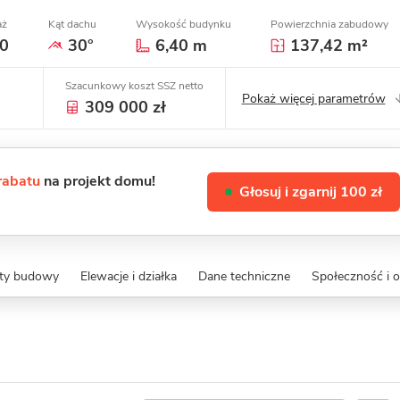
aż
Kąt dachu
Wysokość budynku
Powierzchnia zabudowy
0
30°
6,40 m
137,42 m²
Szacunkowy koszt SSZ netto
Pokaż więcej parametrów
309 000 zł
 rabatu
na projekt domu!
Głosuj i zgarnij 100 zł
zty budowy
Elewacje i działka
Dane techniczne
Społeczność i o