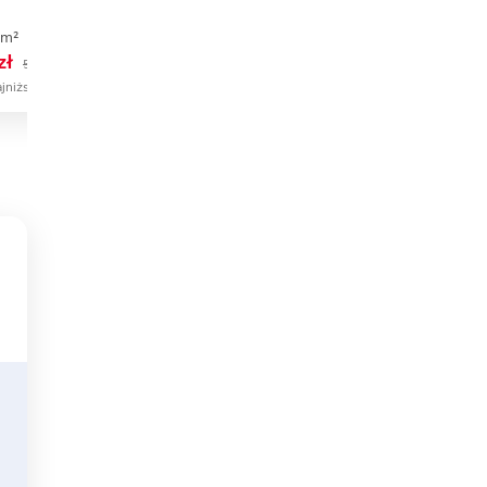
Planujdom 079
 m²
3
2
0
101,48 m²
3
2
0
zł
5 249 zł
3 690 zł
ajniższa cena