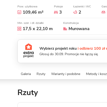
Pow. użytkowa
Pokoje
Łazienki i WC
Gar
109,46 m²
3
2
Min. szer. i dł. działki
Konstrukcja
17,5 x 22,10 m
Murowana
Wybierz projekt roku
i odbierz 100 zł
Głosuj do 30.09. Promocje nie łączą się.
Galeria
Rzuty
Warianty i podobne
Metody i kos
Rzuty