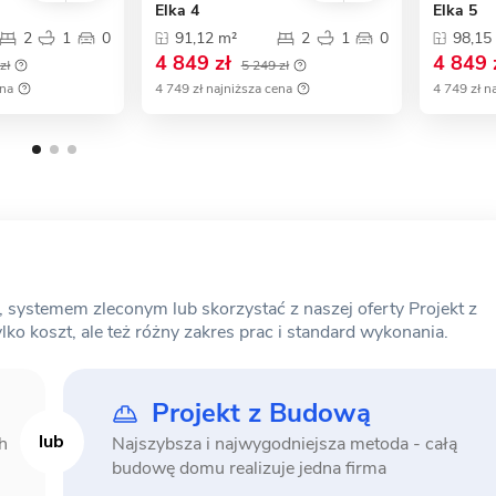
Elka 4
Elka 5
2
1
0
91,12 m²
2
1
0
98,15
4 849 zł
4 849 
zł
5 249 zł
ena
4 749 zł najniższa cena
4 749 zł n
ystemem zleconym lub skorzystać z naszej oferty Projekt z
o koszt, ale też różny zakres prac i standard wykonania.
Projekt z Budową
h
Najszybsza i najwygodniejsza metoda -
całą
budowę domu realizuje jedna firma