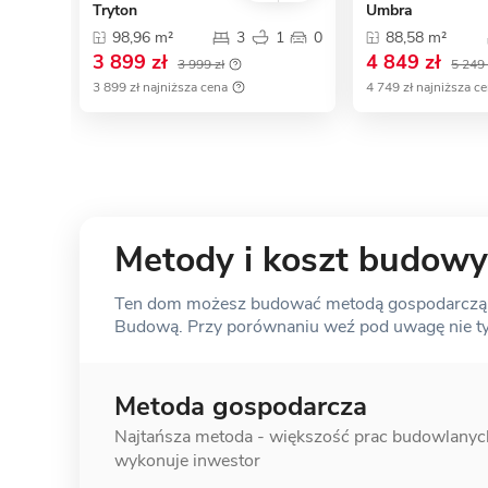
Tryton
Umbra
98,96 m²
3
1
0
88,58 m²
3 899 zł
4 849 zł
3 999 zł
5 249 
3 899 zł najniższa cena
4 749 zł najniższa c
Metody i koszt budowy
Ten dom możesz budować metodą gospodarczą, s
Budową. Przy porównaniu weź pod uwagę nie tylk
Metoda gospodarcza
Najtańsza metoda - większość prac
budowlanyc
wykonuje inwestor