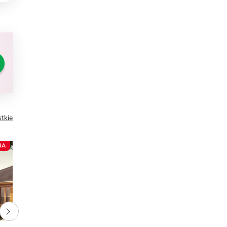
tkie
JA
NOWOŚĆ