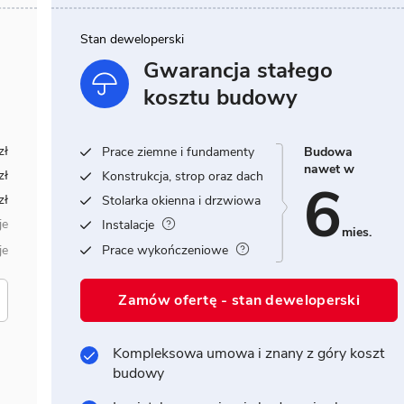
Stan deweloperski
Gwarancja stałego
kosztu budowy
6
zł
Prace ziemne i fundamenty
Budowa
nawet w
zł
Konstrukcja, strop oraz dach
6
zł
Stolarka okienna i drzwiowa
je
Instalacje
mies.
je
Prace wykończeniowe
Zamów ofertę - stan deweloperski
Kompleksowa umowa i znany z góry koszt
budowy