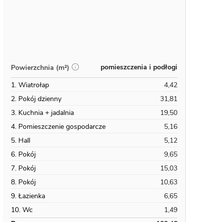
pomieszczenia i podłogi
Powierzchnia (m²)
1. Wiatrołap
4,42
2. Pokój dzienny
31,81
3. Kuchnia + jadalnia
19,50
4. Pomieszczenie gospodarcze
5,16
5. Hall
5,12
6. Pokój
9,65
7. Pokój
15,03
8. Pokój
10,63
9. Łazienka
6,65
10. Wc
1,49