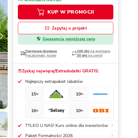
KUP W PROMOCJI
Dom pasywny
- co to znaczy
Zapytaj o projekt
Gwarancja najniższej ceny
Darmowa dostawa
100 dni
na wymianę,
Paczkomaty, kurier
30 dni
na zwrot
Zyskaj najwięcej!
Extradodatki GRATIS:
Najlepszy extrapakiet rabatów
15
10
%
%
16
10
%
%
TYLKO U NAS! Kurs online dla inwestorów
Pakiet Formalności 2026