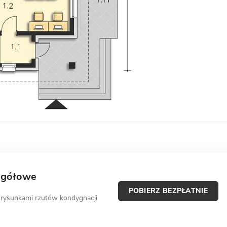
egółowe
POBIERZ BEZPŁATNIE
 rysunkami rzutów kondygnacji