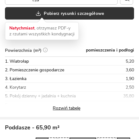
Pobierz rysunki szczegółowe
Natychmiast
, otrzymasz PDF-y
z rzutami wszystkich kondygnacji
pomieszczenia i podłogi
Powierzchnia (m²)
1. Wiatrołap
5,20
2. Pomieszczenie gospodarcze
3,60
3. Łazienka
1,90
4. Korytarz
2,50
5. Pokój dzienny + jadalnia + kuchnia
35,80
Razem
67,20
Poddasze
- 65,90 m²