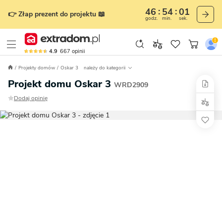
46
53
59
👉 Złap prezent do projektu 📖
godz.
min.
sek.
4.9
667
opinii
Projekty domów
Oskar 3
należy do kategorii
Projekt domu Oskar 3
WRD2909
Dodaj opinię