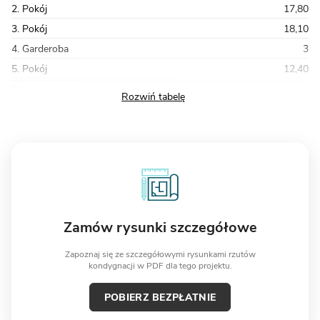
2. Pokój
17,80
3. Pokój
18,10
4. Garderoba
3
5. Pokój
12,40
Razem
65,90
Zamów rysunki szczegółowe
Zapoznaj się ze szczegółowymi rysunkami rzutów
kondygnacji w PDF dla tego projektu.
POBIERZ BEZPŁATNIE