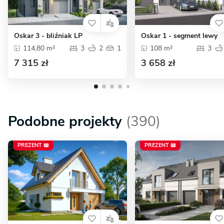
Oskar 3 - bliźniak LP
Oskar 1 - segment lewy
114,80 m²
3
2
1
108 m²
3
7 315 zł
3 658 zł
Podobne projekty
(390)
PREZENT 📖
PREZENT 📖