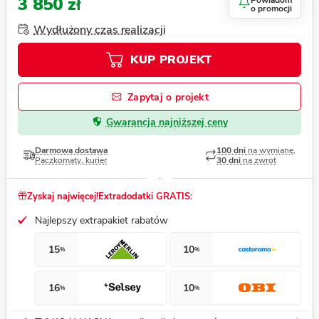
3 850 zł
Powiadom
o promocji
Wydłużony czas realizacji
KUP PROJEKT
Zapytaj o projekt
Gwarancja najniższej ceny
Darmowa dostawa
100 dni
na wymianę,
Paczkomaty, kurier
30 dni
na zwrot
Zyskaj najwięcej!
Extradodatki GRATIS:
Najlepszy extrapakiet rabatów
15
10
%
%
16
10
%
%