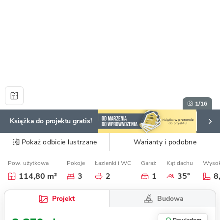
1
/16
Książka do projektu gratis!
Pokaż odbicie lustrzane
Warianty i podobne
Pow. użytkowa
Pokoje
Łazienki i WC
Garaż
Kąt dachu
Wysok
114,80 m²
3
2
1
35°
8
Budowa
Projekt