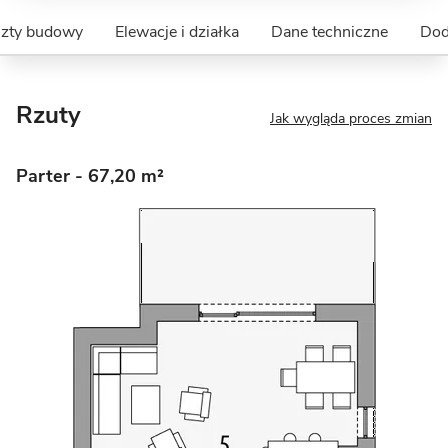
szty budowy
Elewacje i działka
Dane techniczne
Dod
Rzuty
Jak wygląda proces zmian
Parter
- 67,20 m²