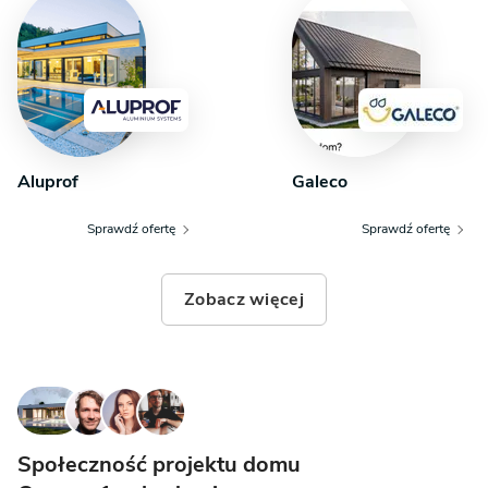
Program funkcjonalny domu uzupełnia wyraźnie
oddzielona strefa prywatna. Zaprojektowano
tu komfortową sypialnię główną z dedykowaną, pojemną
garderobą oraz dwa dodatkowe pokoje, które doskonale
sprawdzą się jako pokoje dla dzieci lub gabinet do pracy.
Uzupełnieniem tej części jest ogólnodostępna łazienka.
Aluprof
Galeco
Część gospodarcza obejmuje kotłownię, pomieszczenie
gospodarcze oraz duży, dwustanowiskowy garaż.
Sprawdź ofertę
Sprawdź ofertę
Zobacz więcej
Społeczność projektu domu