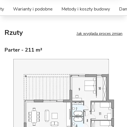
ty
Warianty i podobne
Metody i koszty budowy
Dan
Rzuty
Jak wygląda proces zmian
Parter
- 211 m²