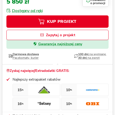
5 850 zł
Powiadom
o promocji
Dostępny od ręki
KUP PROJEKT
Zapytaj o projekt
Gwarancja najniższej ceny
Darmowa dostawa
100 dni
na wymianę,
Paczkomaty, kurier
30 dni
na zwrot
Zyskaj najwięcej!
Extradodatki GRATIS:
Najlepszy extrapakiet rabatów
15
10
%
%
16
10
%
%