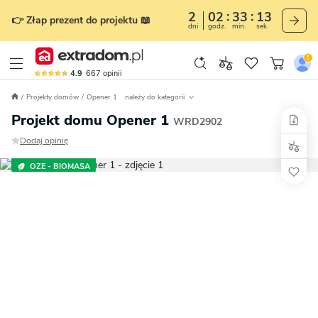
2
02
33
11
👉 Złap prezent do projektu 📖
dni
godz.
min.
sek.
4.9
667
opinii
Projekty domów
Opener 1
należy do kategorii
Projekt domu Opener 1
WRD2902
Dodaj opinię
OZE - BIOMASA