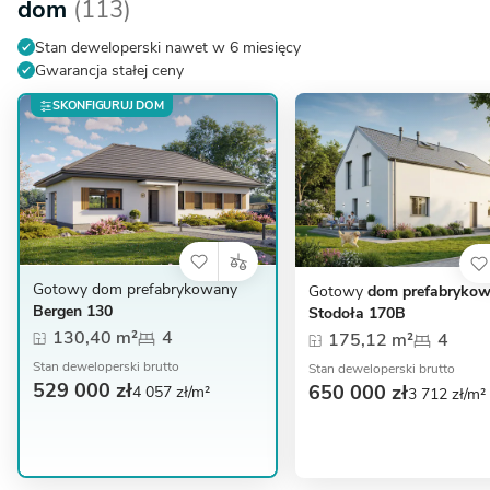
dom
(113)
Stan deweloperski nawet w 6 miesięcy
Gwarancja stałej ceny
SKONFIGURUJ DOM
Gotowy dom prefabrykowany
Gotowy
dom prefabryko
Bergen 130
Stodoła 170B
130,40 m²
4
175,12 m²
4
Stan deweloperski brutto
Stan deweloperski brutto
529 000 zł
650 000 zł
4 057 zł/m²
3 712 zł/m²