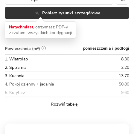
Pobierz rysunki szczegółowe
Natychmiast
, otrzymasz PDF-y
z rzutami wszystkich kondygnacji
pomieszczenia i podłogi
Powierzchnia (m²)
1. Wiatrołap
8,30
2. Spiżarnia
2,20
3. Kuchnia
13,70
4. Pokój dzienny + jadalnia
50,80
5. Korytarz
9,60
Razem
211