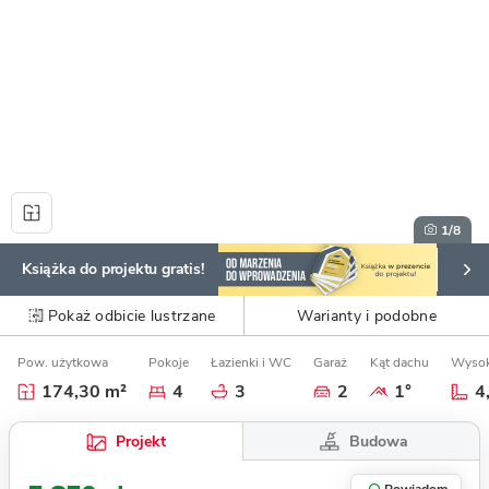
1
/8
Książka do projektu gratis!
Pokaż odbicie lustrzane
Warianty i podobne
Pow. użytkowa
Pokoje
Łazienki i WC
Garaż
Kąt dachu
Wysok
174,30 m²
4
3
2
1°
4
Budowa
Projekt