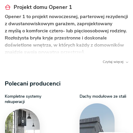
Projekt domu Opener 1
Opener 1 to projekt nowoczesnej, parterowej rezydencji
z dwustanowiskowym garażem, zaprojektowany
z myślą o komforcie cztero- lub pięcioosobowej rodziny.
Rozłożysta bryła kryje przestronne i doskonale
doświetlone wnętrza, w których każdy z domowników
znajdzie swoją prywatną przestrzeň.
Czytaj więcej
Co wyróżnia ten dom?
Główna sypialnia z prywatną garderobą
–
Polecani producenci
wydzielona strefa dla rodziców, która gwarantuje
komfortowy wypoczynek i poczucie prywatności.
Kompletne systemy
Dachy modułowe ze stali
Duże narożne przeszklenia
– zlokalizowane
rekuperacji
w salonie i kuchni, otwierają dom na ogród
i zapewniają doskonałe doświetlenie strefy
dziennej przez cały dzień.
Przestronny, zadaszony taras
– podcień tworzy