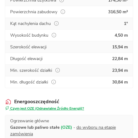
Powierzchnia użytkowa
174,30 m²
Powierzchnia zabudowy
316,50 m²
Kąt nachylenia dachu
1°
Wysokość budynku
4,50 m
Szerokość elewacji
15,94 m
Długość elewacji
22,84 m
Min. szerokość działki
23,94 m
Min. długość działki
30,84 m
Energooszczędność
Czym jest OZE (Odnawialne Źródło Energii)?
Ogrzewanie główne
Gazowe lub paliwo stałe
(OZE)
-
do wyboru na etapie
zamówienia