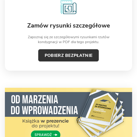
Zamów rysunki szczegółowe
Zapoznaj się ze szczegółowymi rysunkami rzutów
kondygnacji w PDF dla tego projektu.
POBIERZ BEZPŁATNIE