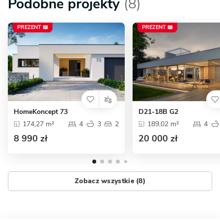
Podobne projekty
(8)
PREZENT 📖
PREZENT 📖
HomeKoncept 73
D21-18B G2
174,27 m²
4
3
2
189,02 m²
4
8 990 zł
20 000 zł
Zobacz wszystkie (8)