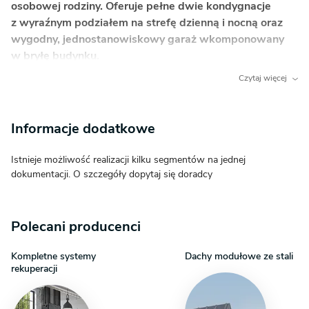
osobowej rodziny. Oferuje pełne dwie kondygnacje
z wyraźnym podziałem na strefę dzienną i nocną oraz
wygodny, jednostanowiskowy garaż wkomponowany
w bryłę budynku.
Czytaj więcej
Co wyróżnia ten dom?
Wyraźny podział na strefy
– Parter pełni funkcję
Informacje dodatkowe
otwartej strefy dziennej, podczas gdy piętro
to zaciszna strefa nocna, co zapewnia komfort
Istnieje możliwość realizacji kilku segmentów na jednej
i prywatność wszystkim domownikom.
dokumentacji. O szczegóły dopytaj się doradcy
Garaż w bryle budynku
– Jednostanowiskowy
garaż zintegrowany z domem to praktyczne
rozwiązanie, które chroni samochód i ułatwia
Polecani producenci
codzienne funkcjonowanie, niezależnie od pogody.
Otwarta przestrzeń dzienna z wyjściem na taras
Kompletne systemy
Dachy modułowe ze stali
rekuperacji
– Połączenie salonu, jadalni i otwartej kuchni
tworzy serce domu – idealne miejsce
do wspólnego spędzania czasu, które płynnie łączy