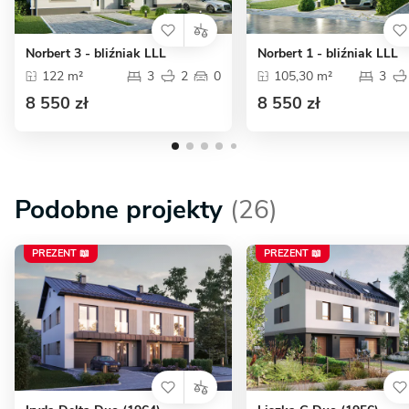
Norbert 3 - bliźniak LLL
Norbert 1 - bliźniak LLL
122 m²
3
2
0
105,30 m²
3
8 550 zł
8 550 zł
Podobne projekty
(26)
PREZENT 📖
PREZENT 📖