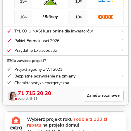
15
10
%
%
16
10
%
%
TYLKO U NAS! Kurs online dla inwestorów
Pakiet Formalności 2026
Przydatne Extradodatki
Co zawiera projekt?
Projekt zgodny z WT2021
Bezpłatne
pozwolenie na zmiany
Charakterystyka energetyczna
71 715 20 20
Zamów rozmowę
pon.-pt. 8-18
Wybierz projekt roku
i odbierz 100 zł
rabatu
na projekt domu!