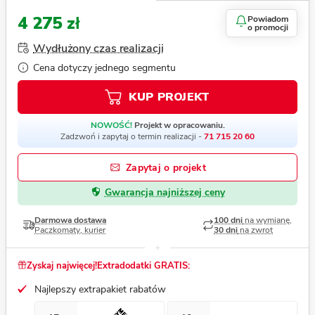
4 275 zł
Powiadom
o promocji
Wydłużony czas realizacji
Cena dotyczy jednego segmentu
KUP PROJEKT
NOWOŚĆ!
Projekt w opracowaniu.
Zadzwoń i zapytaj o termin realizacji -
71 715 20 60
Zapytaj o projekt
Gwarancja najniższej ceny
Darmowa dostawa
100 dni
na wymianę,
Paczkomaty, kurier
30 dni
na zwrot
Zyskaj najwięcej!
Extradodatki GRATIS:
Najlepszy extrapakiet rabatów