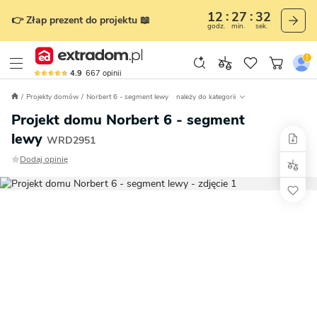
12
27
31
👉 Złap prezent do projektu 📖
godz.
min.
sek.
4.9
667
opinii
Projekty domów
Norbert 6 - segment lewy
należy do kategorii
Projekt domu Norbert 6 - segment
lewy
WRD2951
Dodaj opinię