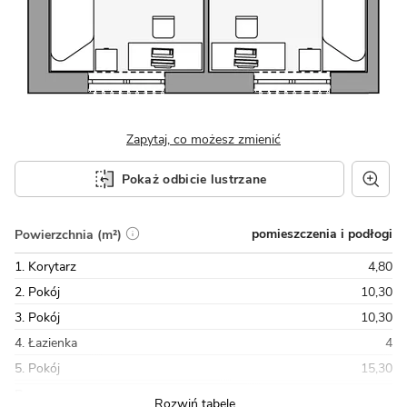
Zapytaj, co możesz zmienić
Pokaż odbicie lustrzane
pomieszczenia i podłogi
Powierzchnia (m²)
1. Korytarz
4,80
2. Pokój
10,30
3. Pokój
10,30
4. Łazienka
4
5. Pokój
15,30
Razem
60,50