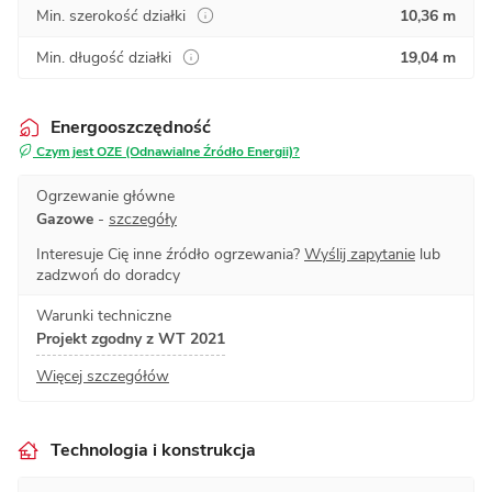
Min. szerokość działki
10,36 m
Min. długość działki
19,04 m
Energooszczędność
Czym jest OZE (Odnawialne Źródło Energii)?
Ogrzewanie główne
Gazowe
-
szczegóły
Interesuje Cię inne źródło ogrzewania?
Wyślij zapytanie
lub
zadzwoń do doradcy
Warunki techniczne
Projekt zgodny z WT 2021
Więcej szczegółów
Technologia i konstrukcja