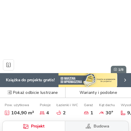
1
/8
Książka do projektu gratis!
Pokaż odbicie lustrzane
Warianty i podobne
Pow. użytkowa
Pokoje
Łazienki i WC
Garaż
Kąt dachu
Wysok
104,90 m²
4
2
1
30°
9
Budowa
Projekt