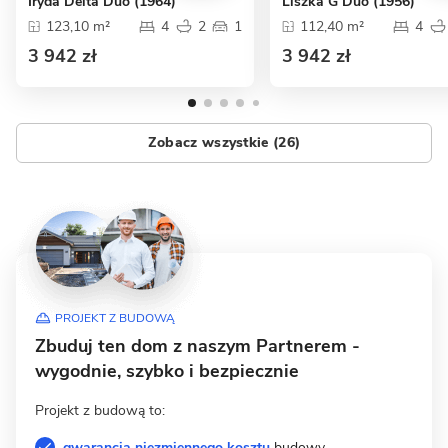
Iryda Delta Duo (1964)
Liszka G Duo (1956)
123,10 m²
4
2
1
112,40 m²
4
3 942 zł
3 942 zł
Zobacz wszystkie (26)
PROJEKT Z BUDOWĄ
Zbuduj ten dom z naszym Partnerem -
wygodnie, szybko i bezpiecznie
Projekt z budową to:
gwarancja niezmiennego kosztu
budowy