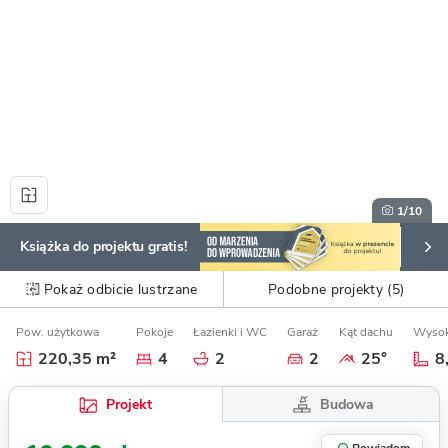
1
/10
Książka do projektu gratis!
Pokaż odbicie lustrzane
Podobne projekty (5)
Pow. użytkowa
Pokoje
Łazienki i WC
Garaż
Kąt dachu
Wysok
220,35 m²
4
2
2
25°
8
Budowa
Projekt