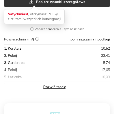
Pobierz rysunki szczegółowe
Natychmiast
, otrzymasz PDF-y
z rzutami wszystkich kondygnacji
Zobacz oznaczenia użyte na rzutach
pomieszczenia i podłogi
Powierzchnia (m²)
1. Korytarz
10,52
2. Pokój
22,41
3. Garderoba
5,74
4. Pokój
17,65
5. Łazienka
10,03
Razem
86,50