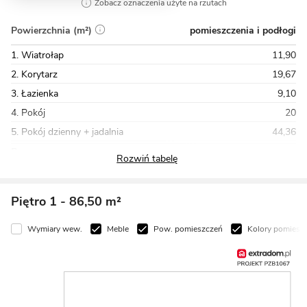
Zobacz oznaczenia użyte na rzutach
pomieszczenia i podłogi
Powierzchnia (m²)
1. Wiatrołap
11,90
2. Korytarz
19,67
3. Łazienka
9,10
4. Pokój
20
5. Pokój dzienny + jadalnia
44,36
Razem
169,65
Piętro 1
- 86,50 m²
Wymiary wew.
Meble
Pow. pomieszczeń
Kolory pomiesz