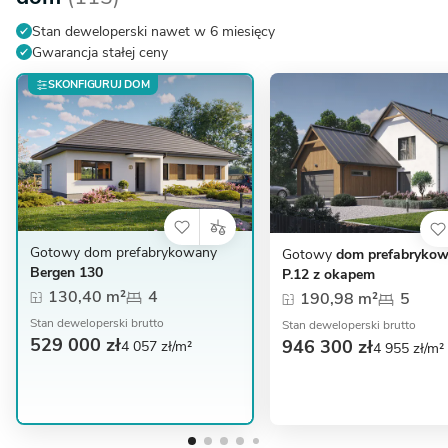
Stan deweloperski nawet w 6 miesięcy
Gwarancja stałej ceny
SKONFIGURUJ DOM
Gotowy dom prefabrykowany
Gotowy
dom prefabryko
Bergen 130
P.12 z okapem
130,40 m²
4
190,98 m²
5
Stan deweloperski brutto
Stan deweloperski brutto
529 000 zł
946 300 zł
4 057 zł/m²
4 955 zł/m²