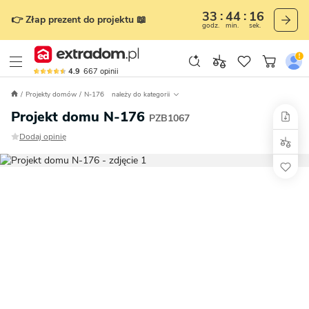
33
44
15
👉 Złap prezent do projektu 📖
godz.
min.
sek.
4.9
667
opinii
Projekty domów
N-176
należy do kategorii
Projekt domu N-176
PZB1067
Dodaj opinię