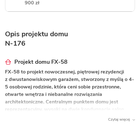
900 zł
Opis projektu domu
N-176
Projekt domu FX-58
FX-58 to projekt nowoczesnej, piętrowej rezydencji
z dwustanowiskowym garażem, stworzony z myślą o 4-
5 osobowej rodzinie, która ceni sobie przestronne,
otwarte wnętrza i niebanalne rozwiązania
architektoniczne. Centralnym punktem domu jest
reprezentacyjny, wysoki na dwie kondygnacje salon
z antresolą, który nadaje wnętrzu wyjątkowego
Czytaj więcej
charakteru i prestiżu.
Co wyróżnia ten dom?