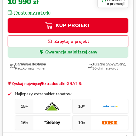
10 990 zł
Powiadom
o promocji
Dostępny od ręki
KUP PROJEKT
Zapytaj o projekt
Gwarancja najniższej ceny
Darmowa dostawa
100 dni
na wymianę,
Paczkomaty, kurier
30 dni
na zwrot
Zyskaj najwięcej!
Extradodatki GRATIS:
Najlepszy extrapakiet rabatów
15
10
%
%
16
10
%
%