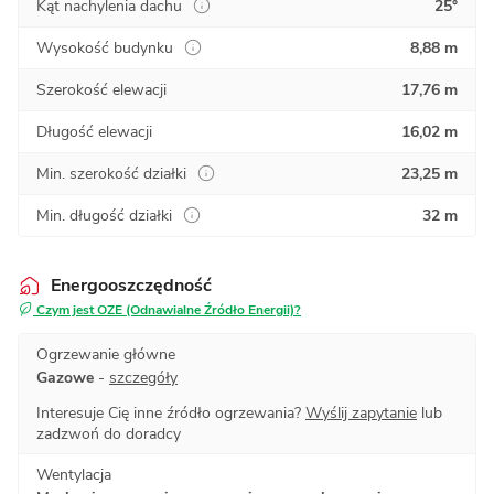
Kąt nachylenia dachu
25°
Wysokość budynku
8,88 m
Szerokość elewacji
17,76 m
Długość elewacji
16,02 m
Min. szerokość działki
23,25 m
Min. długość działki
32 m
Energooszczędność
Czym jest OZE (Odnawialne Źródło Energii)?
Ogrzewanie główne
Gazowe
-
szczegóły
Interesuje Cię inne źródło ogrzewania?
Wyślij zapytanie
lub
zadzwoń do doradcy
Wentylacja