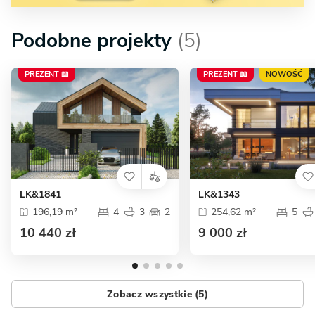
Podobne projekty
(5)
PREZENT 📖
PREZENT 📖
NOWOŚĆ
LK&1841
LK&1343
196,19 m²
4
3
2
254,62 m²
5
10 440 zł
9 000 zł
Zobacz wszystkie (5)