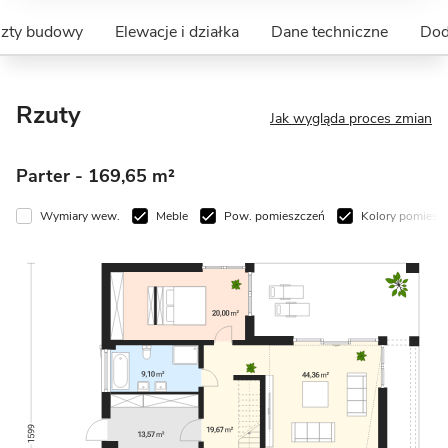
szty budowy
Elewacje i działka
Dane techniczne
Dod
Rzuty
Jak wygląda proces zmian
Parter
- 169,65 m²
Wymiary wew.
Meble
Pow. pomieszczeń
Kolory pomiesz