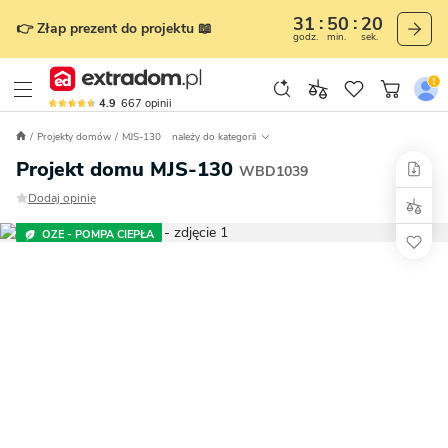
31
50
19
👉 Złap prezent do projektu 📖
godz.
min.
sek.
4.9
667
opinii
Projekty domów
MJS-130
należy do kategorii
Projekt domu MJS-130
WBD1039
Dodaj opinię
OZE - POMPA CIEPŁA