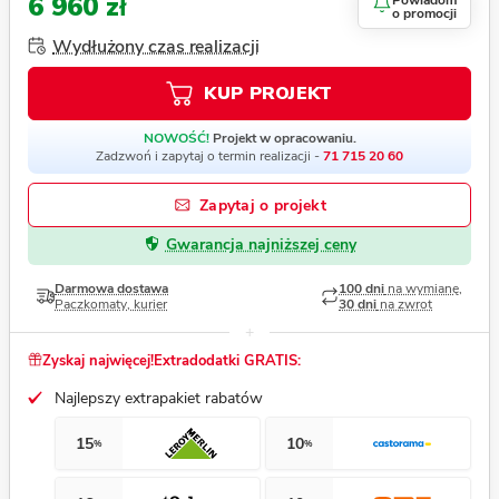
6 960 zł
Powiadom
o promocji
Wydłużony czas realizacji
KUP PROJEKT
NOWOŚĆ!
Projekt w opracowaniu.
Zadzwoń i zapytaj o termin realizacji -
71 715 20 60
Zapytaj o projekt
Gwarancja najniższej ceny
Darmowa dostawa
100 dni
na wymianę,
Paczkomaty, kurier
30 dni
na zwrot
Zyskaj najwięcej!
Extradodatki GRATIS:
Najlepszy extrapakiet rabatów
15
10
%
%