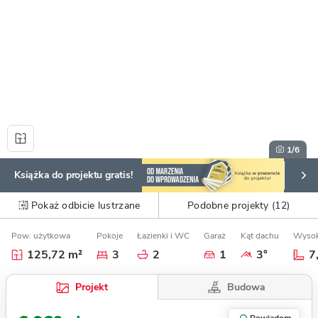
1
/6
Książka do projektu gratis!
Pokaż odbicie lustrzane
Podobne projekty (12)
Pow. użytkowa
Pokoje
Łazienki i WC
Garaż
Kąt dachu
Wysok
125,72 m²
3
2
1
3°
7
Budowa
Projekt