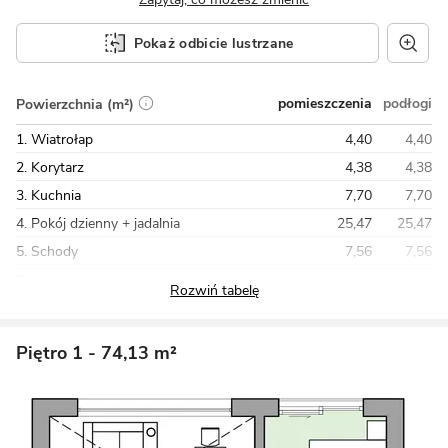
Pokaż odbicie lustrzane
pomieszczenia
podłogi
Powierzchnia (m²)
1. Wiatrołap
4,40
4,40
2. Korytarz
4,38
4,38
3. Kuchnia
7,70
7,70
4. Pokój dzienny + jadalnia
25,47
25,47
5. Schody
7,56
7,56
Razem
72,33
87,08
Piętro 1
- 74,13 m²