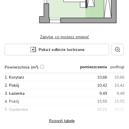
Zapytaj, co możesz zmienić
Pokaż odbicie lustrzane
pomieszczenia
podłogi
Powierzchnia (m²)
1. Korytarz
10,66
10,66
2. Pokój
10,42
10,42
3. Łazienka
9,49
9,49
4. Pokój
15,55
15,55
5. Garderoba
10,21
10,21
Razem
74,13
91,98