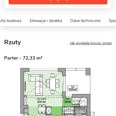
szty budowy
Elewacje i działka
Dane techniczne
Spo
Rzuty
Jak wygląda proces zmian
Parter
- 72,33 m²