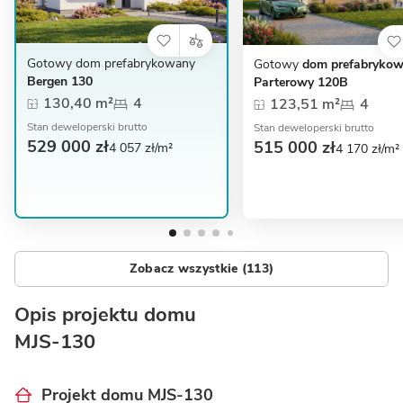
Gotowy dom prefabrykowany
Gotowy
dom prefabryko
Bergen 130
Parterowy 120B
130,40 m²
4
123,51 m²
4
Stan deweloperski brutto
Stan deweloperski brutto
529 000 zł
515 000 zł
4 057 zł/m²
4 170 zł/m²
Zobacz wszystkie (113)
Opis projektu domu
MJS-130
Projekt domu MJS-130