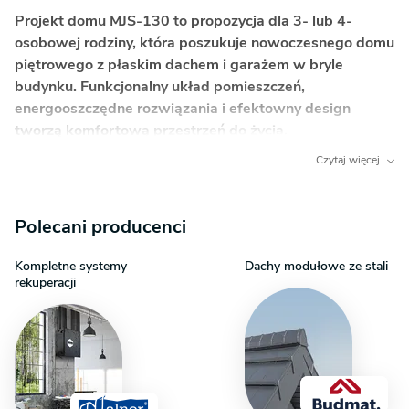
Projekt domu MJS-130 to propozycja dla 3- lub 4-
osobowej rodziny, która poszukuje nowoczesnego domu
piętrowego z płaskim dachem i garażem w bryle
budynku. Funkcjonalny układ pomieszczeń,
energooszczędne rozwiązania i efektowny design
tworzą komfortową przestrzeń do życia.
Czytaj więcej
Co wyróżnia ten dom?
Wysoki salon z antresolą
– otwarta przestrzeń
Polecani producenci
nad pokojem dziennym optycznie powiększa
wnętrze, doskonale je doświetla i nadaje
Kompletne systemy
Dachy modułowe ze stali
mu reprezentacyjny charakter.
rekuperacji
Prywatna sauna
– zaprojektowane miejsce
na saunę to luksusowy element, który pozwala
stworzyć domowe SPA i dbać o zdrowie i relaks
na co dzień.
Wygodna strefa nocna z garderobą
– trzy