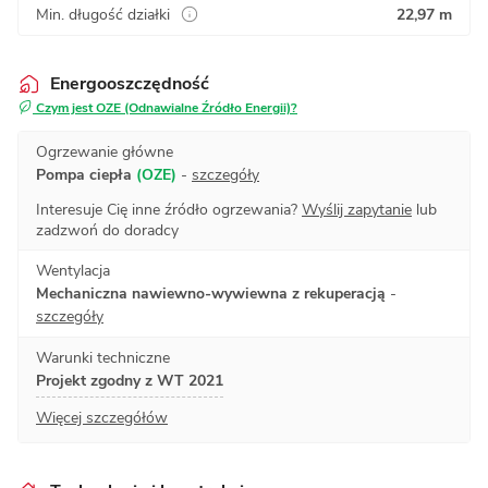
Min. długość działki
22,97 m
Energooszczędność
Czym jest OZE (Odnawialne Źródło Energii)?
Ogrzewanie główne
Pompa ciepła
(OZE)
-
szczegóły
Interesuje Cię inne źródło ogrzewania?
Wyślij zapytanie
lub
zadzwoń do doradcy
Wentylacja
Mechaniczna nawiewno-wywiewna z rekuperacją
-
szczegóły
Warunki techniczne
Projekt zgodny z WT 2021
Więcej szczegółów